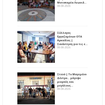
Μοτοπαρέα Λεωνιδ…
08-08-2026
Σύλλογος
Εργαζομένων ΟΤΑ
Αρκαδίας |
Συνάντηση για τις ε…
08-08-2026
Στενό | Το Μαγεμένο
Δέντρο… μάγεψε
μικρούς και
μεγάλους…
08-08-2026