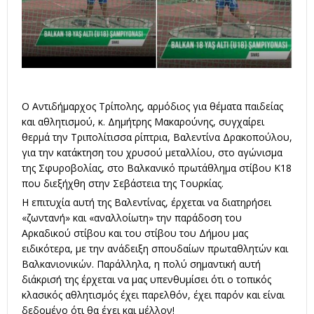
Ο Αντιδήμαρχος Τρίπολης, αρμόδιος για θέματα παιδείας
και αθλητισμού, κ. Δημήτρης Μακαρούνης, συγχαίρει
θερμά την Τριπολίτισσα ρίπτρια, Βαλεντίνα Δρακοπούλου,
για την κατάκτηση του χρυσού μεταλλίου, στο αγώνισμα
της Σφυροβολίας, στο Βαλκανικό πρωτάθλημα στίβου Κ18
που διεξήχθη στην Σεβάστεια της Τουρκίας.
Η επιτυχία αυτή της Βαλεντίνας, έρχεται να διατηρήσει
«ζωντανή» και «αναλλοίωτη» την παράδοση του
Αρκαδικού στίβου και του στίβου του Δήμου μας
ειδικότερα, με την ανάδειξη σπουδαίων πρωταθλητών και
Βαλκανιονικών. Παράλληλα, η πολύ σημαντική αυτή
διάκρισή της έρχεται να μας υπενθυμίσει ότι ο τοπικός
κλασικός αθλητισμός έχει παρελθόν, έχει παρόν και είναι
δεδομένο ότι θα έχει και μέλλον!