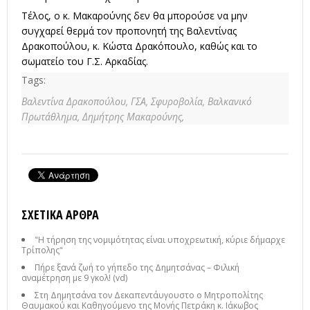
Τέλος, ο κ. Μακαρούνης δεν θα μπορούσε να μην
συγχαρεί θερμά τον προπονητή της Βαλεντίνας
Δρακοπούλου, κ. Κώστα Δρακόπουλο, καθώς και το
σωματείο του Γ.Σ. Αρκαδίας.
Tags:
Βαλεντίνα Δρακοπούλου,
ΓΣΑ,
Σφυροβολία,
Βαλκανικό
Πρωτάθλημα,
Δημήτρης Μακαρούνης,
ΣΧΕΤΙΚΆ ΆΡΘΡΑ
"Η τήρηση της νομιμότητας είναι υποχρεωτική, κύριε δήμαρχε
Τρίπολης"
Πήρε ξανά ζωή το γήπεδο της Δημητσάνας – Φιλική
αναμέτρηση με 9 γκολ! (vd)
Στη Δημητσάνα τον Δεκαπεντάυγουστο ο Μητροπολίτης
Θαυμακού και Καθηγούμενο της Μονής Πετράκη κ. Ιάκωβος