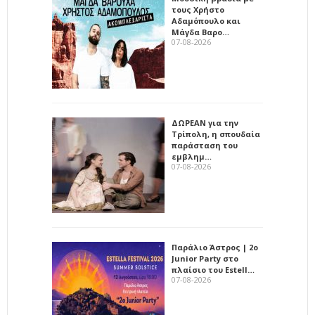
τους Χρήστο
Αδαμόπουλο και
Μάγδα Βαρο…
07-08-2026
ΔΩΡΕΑΝ για την
Τρίπολη, η σπουδαία
παράσταση του
εμβλημ…
07-08-2026
Παράλιο Άστρος | 2ο
Junior Party στο
πλαίσιο του Estell…
07-08-2026