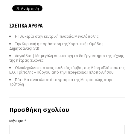
ΣΧΕΤΙΚΆ ΆΡΘΡΑ
Η Γλυκερία στην κεντρική πλατεία Μεγαλόπολης
Την Κυριακή η παράσταση της Χορευτικής Ομάδας
Δημητσάνας! (vd)
Λαγκάδια | Με μεγάλη συμμετοχή το 8ο Εργαστήριο της τέχνης
της πέτρας (εικόνες)
Ολοκληρώνεται ο νέος κυκλικός κόμβος στη θέση «Πλάτσα» της
Ε.Ο. Τρίπολης – Πύργου από την Περιφέρεια Πελοποννήσου
Πότε θα είναι κλειστά τα γραφεία της Μητρόπολης στην
Τρίπολη
Προσθήκη σχολίου
Μήνυμα *