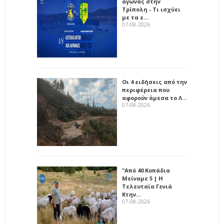
αγώνας στην
Τρίπολη - Τι ισχύει
με τα ε…
07-08-2026
Οι 4 ειδήσεις από την
περιφέρεια που
αφορούν άμεσα το Λ…
07-08-2026
"Από 40 Κοπάδια
Μείναμε 5 | Η
Τελευταία Γενιά
Κτην…
07-08-2026