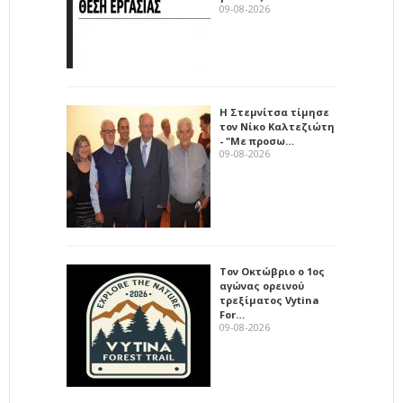
09-08-2026
Η Στεμνίτσα τίμησε
τον Νίκο Καλτεζιώτη
- "Με προσω…
09-08-2026
Τον Οκτώβριο ο 1ος
αγώνας ορεινού
τρεξίματος Vytina
For…
09-08-2026