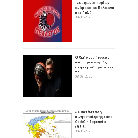
"Συμφωνία κυρίων"
ανάμεσα σε Πελασγό
και Πολύ…
08-08-2026
Ο Χρήστος Γεννιάς
νέος προπονητής
στην ομάδα μπάσκετ
το…
08-08-2026
Σε κατάσταση
κινητοποίησης (Red
Code) η Γορτυνία
(9.8.2…
08-08-2026