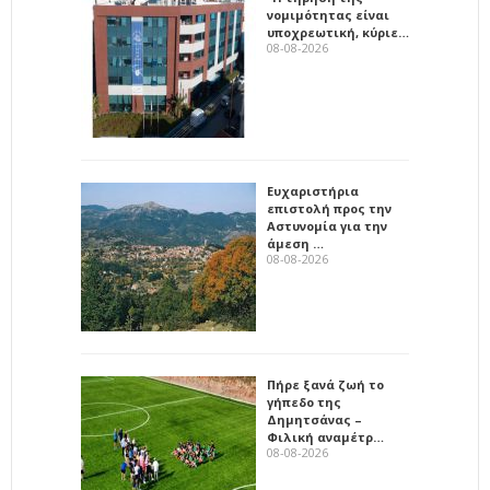
νομιμότητας είναι
υποχρεωτική, κύριε…
08-08-2026
Ευχαριστήρια
επιστολή προς την
Αστυνομία για την
άμεση …
08-08-2026
Πήρε ξανά ζωή το
γήπεδο της
Δημητσάνας –
Φιλική αναμέτρ…
08-08-2026