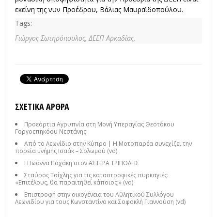
εκείνη της νυν Προέδρου, Βάλιας Μαυραϊδοπούλου.
Tags:
Γιώργος Σωτηρόπουλος,
ΔΕΕΠ Αρκαδίας,
ΣΧΕΤΙΚΆ ΆΡΘΡΑ
Προεόρτια Αγρυπνία στη Μονή Υπεραγίας Θεοτόκου
Γοργοεπηκόου Νεστάνης
Από το Λεωνίδιο στην Κύπρο | Η Μοτοπαρέα συνεχίζει την
πορεία μνήμης Ισαάκ – Σολωμού (vd)
Η Ιωάννα Παχάκη στον ΑΣΤΕΡΑ ΤΡΙΠΟΛΗΣ
Σταύρος Τσίχλης για τις καταστροφικές πυρκαγιές:
«Επιτέλους, θα παραιτηθεί κάποιος;» (vd)
Επιστροφή στην οικογένεια του Αθλητικού Συλλόγου
Λεωνιδίου για τους Κωνσταντίνο και Σοφοκλή Γιαννούση (vd)