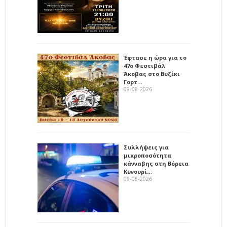
Έφτασε η ώρα για το
47ο Φεστιβάλ
Άκοβας στο Βυζίκι
Γορτ…
09-08-2026
Συλλήψεις για
μικροποσότητα
κάνναβης στη Βόρεια
Κυνουρί…
09-08-2026