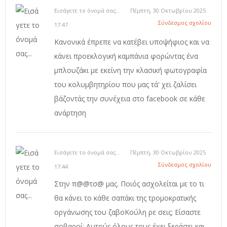
Εισάγετε το όνομά σας...
Πέμπτη, 30 Οκτωβρίου 2025
Σύνδεσμος σχολίου
17:47
Κανονικά έπρεπε να κατέβει υποψήφιος και να
κάνει προεκλογική καμπάνια φορώντας ένα
μπλουζάκι με εκείνη την κλασική φωτογραφία
του κολυμβητηρίου που μας τά' χει ζαλίσει
βάζοντάς την συνέχεια στο facebook σε κάθε
ανάρτηση
Εισάγετε το όνομά σας...
Πέμπτη, 30 Οκτωβρίου 2025
Σύνδεσμος σχολίου
17:44
Στην π@@τσ@ μας. Ποιός ασχολείται με το τι
θα κάνει το κάθε σαπάκι της τρομοκρατικής
οργάνωσης του ζαβοΚούλη ρε σεις; Είσαστε
σοβαροί; Αυτούς όλους τους έχει ξεράσει και