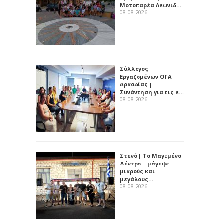
Μοτοπαρέα Λεωνιδ…
08-08-2026
Σύλλογος
Εργαζομένων ΟΤΑ
Αρκαδίας |
Συνάντηση για τις ε…
08-08-2026
Στενό | Το Μαγεμένο
Δέντρο… μάγεψε
μικρούς και
μεγάλους…
08-08-2026