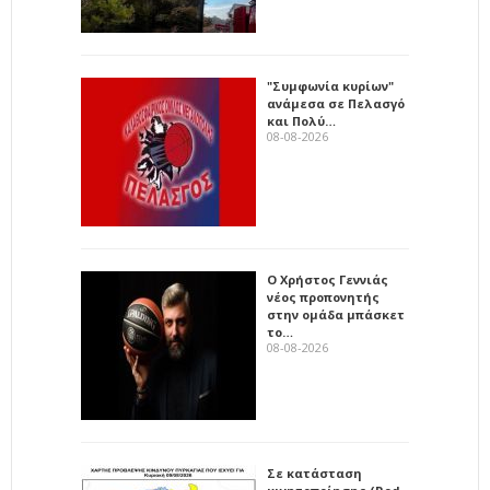
"Συμφωνία κυρίων"
ανάμεσα σε Πελασγό
και Πολύ…
08-08-2026
Ο Χρήστος Γεννιάς
νέος προπονητής
στην ομάδα μπάσκετ
το…
08-08-2026
Σε κατάσταση