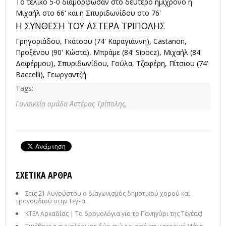
Το τελικό 5-0 διαμόρφωσαν στο δεύτερο ημίχρονο η
Μιχαήλ στο 66' και η Σπυριδωνίδου στο 76'
Η ΣΥΝΘΕΣΗ ΤΟΥ ΑΣΤΕΡΑ ΤΡΙΠΟΛΗΣ
Γρηγοριάδου, Γκάτσου (74' Καραγιάννη), Castanon,
Προξένου (90' Κώστα), Μπράμε (84' Sipocz), Μιχαήλ (84'
Δαφέρμου), Σπυριδωνίδου, Γούλα, Τζαφέρη, Πίτσιου (74'
Baccelli), Γεωργαντζή
Tags:
Γυναικεία ομάδα Αστέρας Τρίπολης,
ΣΧΕΤΙΚΆ ΆΡΘΡΑ
Στις 21 Αυγούστου ο διαγωνισμός δημοτικού χορού και
τραγουδιού στην Τεγέα
ΚΤΕΛ Αρκαδίας | Τα δρομολόγια για το Πανηγύρι της Τεγέας!