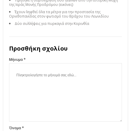
Τιμήθηκε η συμπλήρωση δύο αιώνων από την ιστορική Μάχη
της Ιεράς Μονής Προδρόμου (εικόνες)
Έχουν ληφθεί όλα τα μέτρα για την προστασία της
Ορνιθοπανίδας στον φωτισμό του Βράχου του Λεωνιδίου
Δύο συλλήψεις για πυρκαγιά στην Κορινθία
Προσθήκη σχολίου
Μήνυμα *
Όνομα *