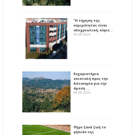
"Η τήρηση της
νομιμότητας είναι
υποχρεωτική, κύριε…
08-08-2026
Ευχαριστήρια
επιστολή προς την
Αστυνομία για την
άμεση …
08-08-2026
Πήρε ξανά ζωή το
γήπεδο της