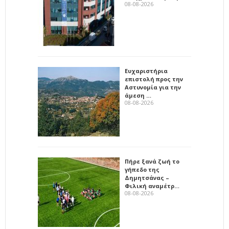
08-08-2026
Ευχαριστήρια
επιστολή προς την
Αστυνομία για την
άμεση …
08-08-2026
Πήρε ξανά ζωή το
γήπεδο της
Δημητσάνας –
Φιλική αναμέτρ…
08-08-2026