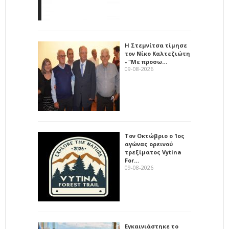
Η Στεμνίτσα τίμησε
τον Νίκο Καλτεζιώτη
- "Με προσω…
09-08-2026
Τον Οκτώβριο ο 1ος
αγώνας ορεινού
τρεξίματος Vytina
For…
09-08-2026
Εγκαινιάστηκε το