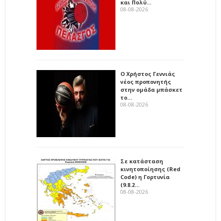
και Πολύ…
08-08-2026
Ο Χρήστος Γεννιάς
νέος προπονητής
στην ομάδα μπάσκετ
το…
08-08-2026
Σε κατάσταση
κινητοποίησης (Red
Code) η Γορτυνία
(9.8.2…
08-08-2026