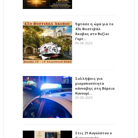
Έφτασε η ώρα για το
47ο Φεστιβάλ
Άκοβας στο Βυζίκι
Γορτ…
09-08-2026
Συλλήψεις για
μικροποσότητα
κάνναβης στη Βόρεια
Κυνουρί…
09-08-2026
Στις 21 Αυγούστου ο
διαγωνισμός