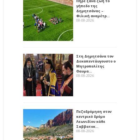
Πήρε ξανά ζωή το
γήπεδο της
Δημητσάνας –
Φιλική αναμέτρ…
08-08-2026
Στη Δημητσάνα τον
Δεκαπεντάυγουστο ο
Μητροπολίτης
Θαυμα…
08-08-2026
Πεζοδρόμηση στον
κεντρικό δρόμο
Λεωνιδίου κάθε
Σαββατοκ…
08-08-2026