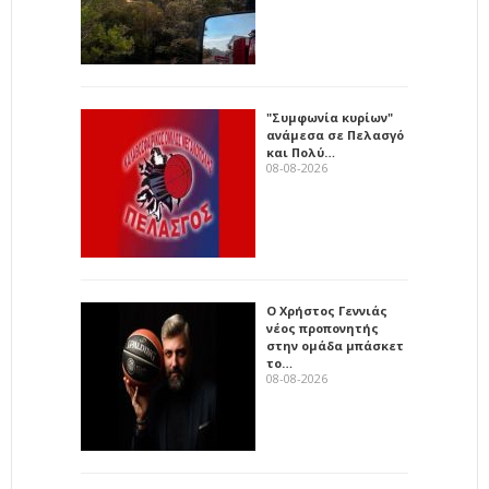
"Συμφωνία κυρίων"
ανάμεσα σε Πελασγό
και Πολύ…
08-08-2026
Ο Χρήστος Γεννιάς
νέος προπονητής
στην ομάδα μπάσκετ
το…
08-08-2026