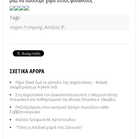
μαζί να δώσουμε χαρά στους φιλάθλους".
Tags:
Hagan Frimpong,
Αστέρας Β',
ΣΧΕΤΙΚΆ ΆΡΘΡΑ
Πήρε ξανά ζωή το γήπεδο της Δημητσάνας – Φιλική
αναμέτρηση με 9 γκολ! (vd)
Στη Δημητσάνα τον Δεκαπεντάυγουστο ο Μητροπολίτης
Θαυμακού και Καθηγούμενο της Μονής Πετράκη κ. Ιάκωβος
Πεζοδρόμηση στον κεντρικό δρόμο Λεωνιδίου κάθε
Σαββατοκύριακο
Κηδεία Τρύφωνα Μ. Αρτόπουλου
"Τέλος η παιδική χαρά στη Ζάτουνα"