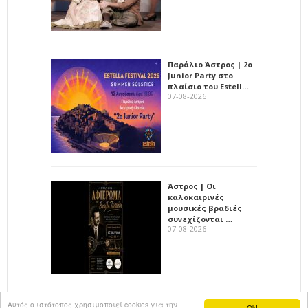
Παράλιο Άστρος | 2ο
Junior Party στο
πλαίσιο του Estell…
07-08-2026
Άστρος | Οι
καλοκαιρινές
μουσικές βραδιές
συνεχίζονται …
07-08-2026
Αυτός ο ιστότοπος χρησιμοποιεί cookies για την
Ok!