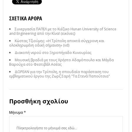
ΣΧΕΤΙΚΆ ΆΡΘΡΑ
Συνεργασία ΠΑΠΕΛ με το Κιέζικο Hunan University of Science
and Engineering από την Κίνα! (εικόνες)
Κώστας Τζιούμης: «Η Τρίπολη αποκτά σύγχρονη και
ολοκληρωμένη οδική σήμανση» (vd)
Διακοπή νερού στο Ξηροπήγαδο Κυνουρίας
Μουσική βραδιά με τους Χρήστο Αδαμόπουλο και Μάγδα
Βαρούχα στο Φεστιβάλ Ασέας
ΔΩΡΕΑΝ για την Τρίπολη, η σπουδαία παράσταση του
εμβληματικού έργου της Ζωρζ Σαρή "Τα Στενά Παπούτσια"
Προσθήκη σχολίου
Μήνυμα *