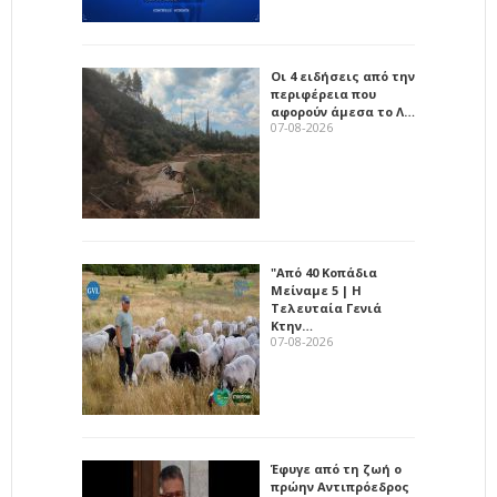
Οι 4 ειδήσεις από την
περιφέρεια που
αφορούν άμεσα το Λ…
07-08-2026
"Από 40 Κοπάδια
Μείναμε 5 | Η
Τελευταία Γενιά
Κτην…
07-08-2026
Έφυγε από τη ζωή ο
πρώην Αντιπρόεδρος