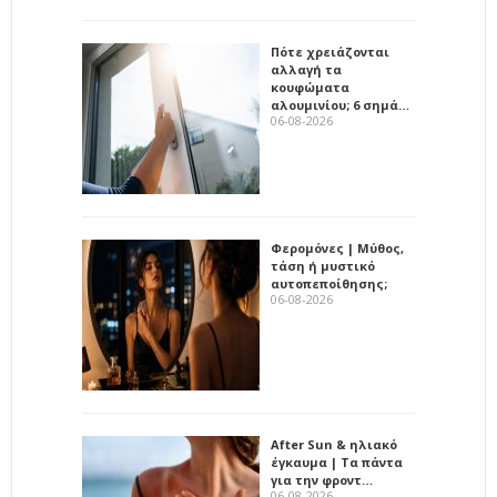
Πότε χρειάζονται
αλλαγή τα
κουφώματα
αλουμινίου; 6 σημά…
06-08-2026
Φερομόνες | Μύθος,
τάση ή μυστικό
αυτοπεποίθησης;
06-08-2026
After Sun & ηλιακό
έγκαυμα | Τα πάντα
για την φροντ…
06-08-2026