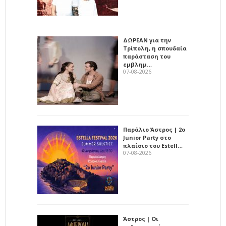
ΔΩΡΕΑΝ για την
Τρίπολη, η σπουδαία
παράσταση του
εμβλημ…
07-08-2026
Παράλιο Άστρος | 2ο
Junior Party στο
πλαίσιο του Estell…
07-08-2026
Άστρος | Οι