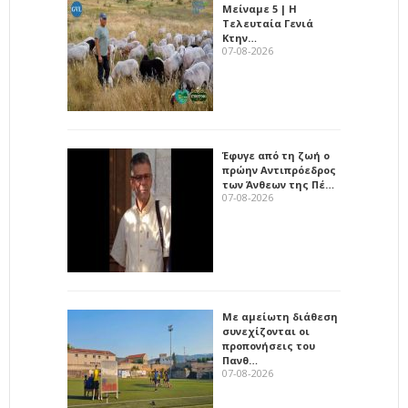
Μείναμε 5 | Η
Τελευταία Γενιά
Κτην…
07-08-2026
Έφυγε από τη ζωή ο
πρώην Αντιπρόεδρος
των Άνθεων της Πέ…
07-08-2026
Με αμείωτη διάθεση
συνεχίζονται οι
προπονήσεις του
Πανθ…
07-08-2026