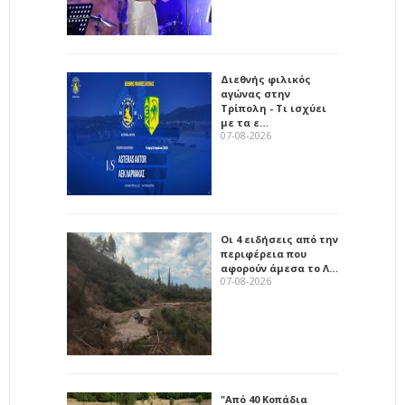
Διεθνής φιλικός
αγώνας στην
Τρίπολη - Τι ισχύει
με τα ε…
07-08-2026
Οι 4 ειδήσεις από την
περιφέρεια που
αφορούν άμεσα το Λ…
07-08-2026
"Από 40 Κοπάδια