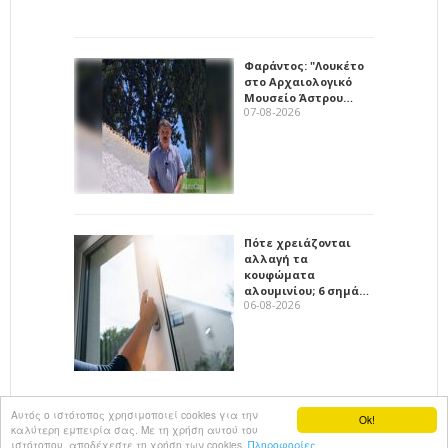
Φαράντος: "Λουκέτο
στο Αρχαιολογικό
Μουσείο Άστρου…
07-08-2026
Πότε χρειάζονται
αλλαγή τα
κουφώματα
αλουμινίου; 6 σημά…
06-08-2026
Αυτός ο ιστότοπος χρησιμοποιεί cookies για την
Ok!
καλύτερη εμπειρία σας. Με τη χρήση αυτού του
All rights reserved
KalimeraArkadia
ιστότοπου, αποδέχεστε τη χρήση των cookies.
Πληροφορίες