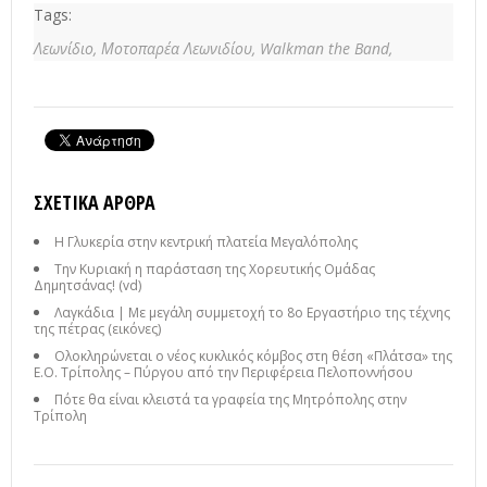
Tags:
Λεωνίδιο,
Μοτοπαρέα Λεωνιδίου,
Walkman the Band,
ΣΧΕΤΙΚΆ ΆΡΘΡΑ
Η Γλυκερία στην κεντρική πλατεία Μεγαλόπολης
Την Κυριακή η παράσταση της Χορευτικής Ομάδας
Δημητσάνας! (vd)
Λαγκάδια | Με μεγάλη συμμετοχή το 8ο Εργαστήριο της τέχνης
της πέτρας (εικόνες)
Ολοκληρώνεται ο νέος κυκλικός κόμβος στη θέση «Πλάτσα» της
Ε.Ο. Τρίπολης – Πύργου από την Περιφέρεια Πελοποννήσου
Πότε θα είναι κλειστά τα γραφεία της Μητρόπολης στην
Τρίπολη