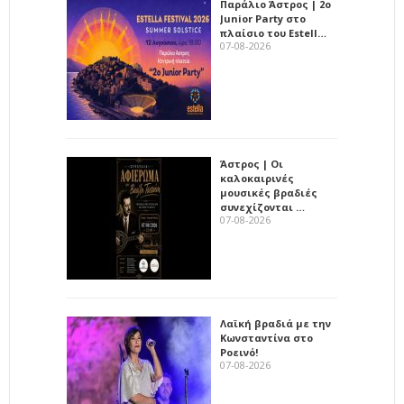
Παράλιο Άστρος | 2ο
Junior Party στο
πλαίσιο του Estell…
07-08-2026
Άστρος | Οι
καλοκαιρινές
μουσικές βραδιές
συνεχίζονται …
07-08-2026
Λαϊκή βραδιά με την
Κωνσταντίνα στο
Ροεινό!
07-08-2026