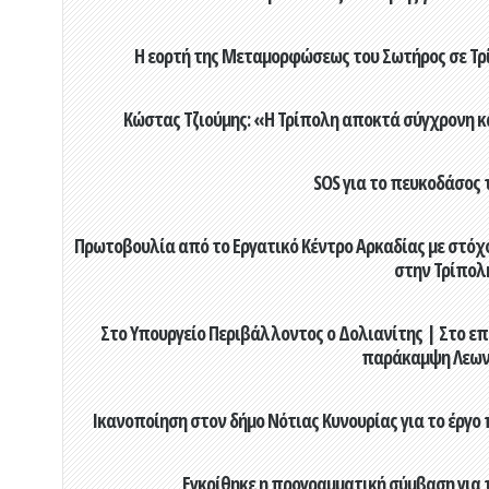
Η εορτή της Μεταμορφώσεως του Σωτήρος σε Τρί
Κώστας Τζιούμης: «Η Τρίπολη αποκτά σύγχρονη κ
SOS για το πευκοδάσος 
Πρωτοβουλία από το Εργατικό Κέντρο Αρκαδίας με στόχο
στην Τρίπολ
Στο Υπουργείο Περιβάλλοντος ο Δολιανίτης | Στο επ
παράκαμψη Λεων
Ικανοποίηση στον δήμο Νότιας Κυνουρίας για το έργο 
Εγκρίθηκε η προγραμματική σύμβαση για τ