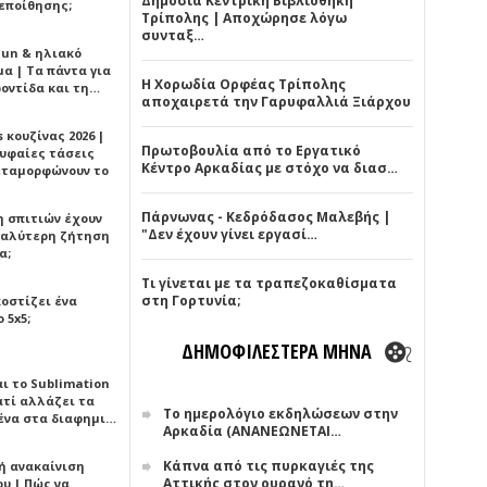
Δημόσια Κεντρική Βιβλιοθήκη
εποίθησης;
Τρίπολης | Αποχώρησε λόγω
συνταξ…
Sun & ηλιακό
α | Τα πάντα για
Η Χορωδία Ορφέας Τρίπολης
ροντίδα και τη…
αποχαιρετά την Γαρυφαλλιά Ξιάρχου
 κουζίνας 2026 |
Πρωτοβουλία από το Εργατικό
ρυφαίες τάσεις
Κέντρο Αρκαδίας με στόχο να διασ…
εταμορφώνουν το
Πάρνωνας - Κεδρόδασος Μαλεβής |
η σπιτιών έχουν
"Δεν έχουν γίνει εργασί…
γαλύτερη ζήτηση
α;
Τι γίνεται με τα τραπεζοκαθίσματα
στη Γορτυνία;
κοστίζει ένα
 5x5;
ΔΗΜΟΦΙΛΕΣΤΕΡΑ ΜΗΝΑ
αι το Sublimation
ατί αλλάζει τα
Το ημερολόγιο εκδηλώσεων στην
ένα στα διαφημι…
Αρκαδία (ΑΝΑΝΕΩΝΕΤΑΙ…
Κάπνα από τις πυρκαγιές της
ή ανακαίνιση
Αττικής στον ουρανό τη…
υ | Πώς να