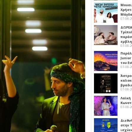
Μουσι
Χρήστ
Μάγδα
07-08-
ΔΩΡΕΑ
Τρίπο
παράσ
εμβλ
07-08-
Παράλ
Junior
του Es
07-08-
Άστρος
καλοκ
βραδι
07-08-
Λαϊκή
Κωνστα
07-08-
Διεθν
στην Τ
ισχύει