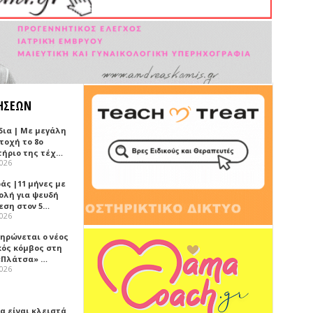
ΗΣΕΩΝ
δια | Με μεγάλη
τοχή το 8ο
τήριο της τέχ…
2026
άς |11 μήνες με
ολή για ψευδή
εση στον 5…
2026
ηρώνεται ο νέος
κός κόμβος στη
«Πλάτσα» …
2026
α είναι κλειστά