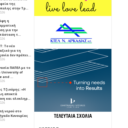
αφεία της
πολης στην Τρ…
2026
άφη η
αμματική
ση για την
τάσταση τ…
2026
Τ: Το νέο
αξικό για τη
χανία δεν πρέπει…
2026
γασία ΠΑΠΕΛ με το
University of
ce and …
2026
ς Τζιούμης: «Η
λη αποκτά
ονη και ολοκληρ…
2026
πή νερού στο
ΤΕΛΕΥΤΑΙΑ ΣΧΟΛΙΑ
ήγαδο Κυνουρίας
2026