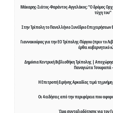
Μάκαρης-Σιάτος-Φαράντος-Αγγελάκος: "Ο δρόμος Ορχομ
τύχη του"
Στην Τρίπολη το Πανελλήνιο Συνέδριο Επιχειρήσεων Β
Γιαννακούρας για την EO Τρίπολης-Πύργου (πριν το Λιβαδ
έρθει κυβερνητικό κ
Δημόσια Κεντρική Βιβλιοθήκη Τρίπολης | Αποχώρησ
Παναγιώτα Τσουραπά -
Η Επιτροπή Ειρήνης Αρκαδίας τιμά τη μνήμη
Οι 4 ειδήσεις από την περιφέρεια που αφορ
Ώρα συνταξιοδότησης για τον 