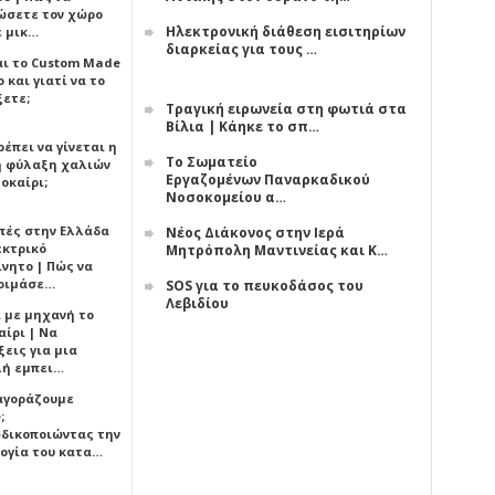
ώσετε τον χώρο
Ηλεκτρονική διάθεση εισιτηρίων
ε μικ…
διαρκείας για τους …
αι το Custom Made
 και γιατί να το
ξετε;
Τραγική ειρωνεία στη φωτιά στα
Βίλια | Κάηκε το σπ…
έπει να γίνεται η
Το Σωματείο
 φύλαξη χαλιών
Εργαζομένων Παναρκαδικού
οκαίρι;
Νοσοκομείου α…
πές στην Ελλάδα
Νέος Διάκονος στην Ιερά
εκτρικό
Μητρόπολη Μαντινείας και Κ…
ίνητο | Πώς να
οιμάσε…
SOS για το πευκοδάσος του
Λεβιδίου
ι με μηχανή το
αίρι | Να
εις για μια
ή εμπει…
 αγοράζουμε
;
δικοποιώντας την
ογία του κατα…