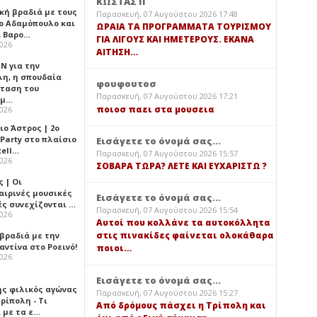
ΚΩΣΤΑΣ Π
κή βραδιά με τους
Παρασκευή, 07 Αυγούστου 2026 17:48
ο Αδαμόπουλο και
ΩΡΑΙΑ ΤΑ ΠΡΟΓΡΑΜΜΑΤΑ ΤΟΥΡΙΣΜΟΥ
 Βαρο…
ΓΙΑ ΛΙΓΟΥΣ ΚΑΙ ΗΜΕΤΕΡΟΥΣ. ΕΚΑΝΑ
2026
ΑΙΤΗΣΗ…
Ν για την
λη, η σπουδαία
φουφουτοσ
ταση του
Παρασκευή, 07 Αυγούστου 2026 17:21
ημ…
ποιοσ παει στα μουσεια
2026
ιο Άστρος | 2ο
 Party στο πλαίσιο
Εισάγετε το όνομά σας...
tell…
Παρασκευή, 07 Αυγούστου 2026 15:57
2026
ΣΟΒΑΡΑ ΤΩΡΑ? ΛΕΤΕ ΚΑΙ ΕΥΧΑΡΙΣΤΩ ?
 | Οι
αιρινές μουσικές
Εισάγετε το όνομά σας...
ές συνεχίζονται …
Παρασκευή, 07 Αυγούστου 2026 15:54
2026
Αυτοί που κολλάνε τα αυτοκόλλητα
στις πινακίδες φαίνεται ολοκάθαρα
 βραδιά με την
ντίνα στο Ροεινό!
ποιοι…
2026
Εισάγετε το όνομά σας...
ής φιλικός αγώνας
Παρασκευή, 07 Αυγούστου 2026 15:27
ρίπολη - Τι
Από δρόμους πάσχει η Τρίπολη και
 με τα ε…