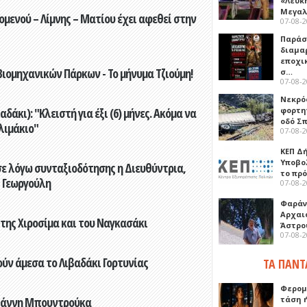
«Λευκ
Μεγα
ενού – Λίμνης – Ματίου έχει αφεθεί στην
07-08-
Παρά
διαμα
εποχι
ιομηχανικών Πάρκων - Το μήνυμα Τζιούμη!
σ…
07-08-
Νεκρό
άκι): "Κλειστή για έξι (6) μήνες. Ακόμα να
φορτη
οδό Σ
λιμάκιο"
07-08-
ΚΕΠ Δ
Υποβο
ε λόγω συνταξιοδότησης η Διευθύντρια,
το πρ
 Γεωργούλη
07-08-
Φαράν
Αρχαι
 της Χιροσίμα και του Ναγκασάκι
Άστρο
07-08-
ούν άμεσα το Λιβαδάκι Γορτυνίας
ΤΑ ΠΑΝΤ
Φερομ
Γιάννη Μπουντρούκα
τάση 