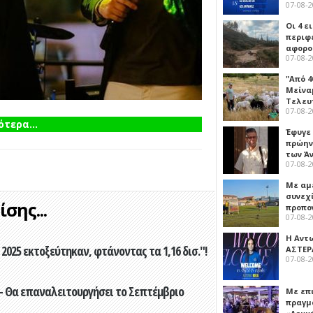
07-08-
Οι 4 ε
περιφ
αφορο
07-08-
"Από 4
Μείναμ
Τελευ
07-08-
τερα...
Έφυγε
πρώην
των Ά
07-08-
Με αμ
συνεχί
σης...
προπο
07-08-
Η Αντ
2025 εκτοξεύτηκαν, φτάνοντας τα 1,16 δισ."!
ΑΣΤΕΡ
07-08-
- Θα επαναλειτουργήσει το Σεπτέμβριο
Με επ
πραγμ