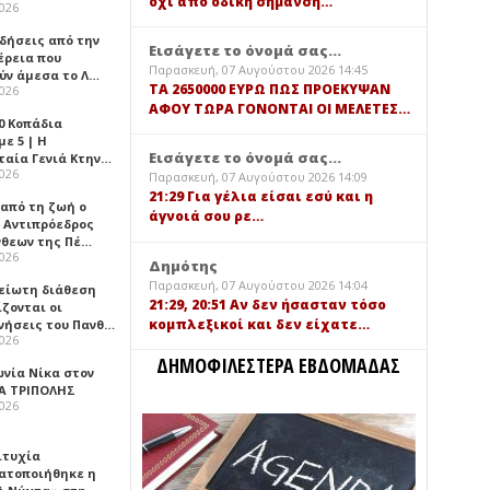
όχι από οδική σήμανση…
2026
ιδήσεις από την
Εισάγετε το όνομά σας...
έρεια που
Παρασκευή, 07 Αυγούστου 2026 14:45
ύν άμεσα το Λ…
TA 2650000 ΕΥΡΩ ΠΩΣ ΠΡΟΕΚΥΨΑΝ
2026
ΑΦΟΥ ΤΩΡΑ ΓΟΝΟΝΤΑΙ ΟΙ ΜΕΛΕΤΕΣ…
0 Κοπάδια
ε 5 | Η
Εισάγετε το όνομά σας...
ταία Γενιά Κτην…
2026
Παρασκευή, 07 Αυγούστου 2026 14:09
21:29 Για γέλια είσαι εσύ και η
 από τη ζωή ο
άγνοιά σου ρε…
 Αντιπρόεδρος
νθεων της Πέ…
2026
Δημότης
Παρασκευή, 07 Αυγούστου 2026 14:04
είωτη διάθεση
21:29, 20:51 Αν δεν ήσασταν τόσο
ζονται οι
κομπλεξικοί και δεν είχατε…
νήσεις του Πανθ…
2026
ΔΗΜΟΦΙΛΕΣΤΕΡΑ ΕΒΔΟΜΑΔΑΣ
ωνία Νίκα στον
Α ΤΡΙΠΟΛΗΣ
2026
ιτυχία
ατοποιήθηκε η