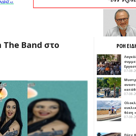
 The Band στο
ΡΟΗ ΕΙΔ
Λαγκά
συμμε
Εργασ
07-08-
Μυστρ
αναστ
κατάθ
07-08-
Ολοκλ
κυκλι
θέση 
07-08-
Πότε θ