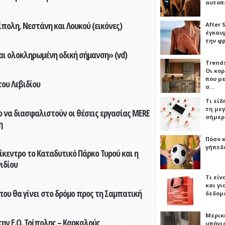
αυτοπ
πολη, Νεστάνη και Λουκού (εικόνες)
After 
έγκαυμ
την φ
αι ολοκληρωμένη οδική σήμανση» (vd)
Trends
Οι κο
που μ
του Λεβιδίου
σ…
Τι είδ
τη με
 να διασφαλιστούν οι θέσεις εργασίας MERE
σήμερ
η
Πόσο 
γήπεδο
ίκεντρο το Καταδυτικό Πάρκο Τυρού και η
ιδίου
Τι είν
και γι
που θα γίνει στο δρόμο προς τη Σαμπατική
δεδομ
Μερικ
ην Ε.Ο. Τρίπολης – Καρκαλούς
μπάνιο