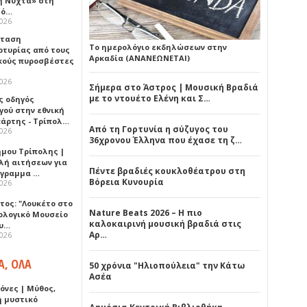
ή Νύχτα» στη
λό…
2026
σταση
Το ημερολόγιο εκδηλώσεων στην
ρτυρίας από τους
Αρκαδία (ΑΝΑΝΕΩΝΕΤΑΙ)
κούς πυροσβέστες
2026
Σήμερα στο Άστρος | Μουσική Βραδιά
με το ντουέτο Ελένη και Σ…
ς οδηγός
γού στην εθνική
πάρτης - Τρίπολ…
Από τη Γορτυνία η σύζυγος του
2026
36χρονου Έλληνα που έχασε τη ζ…
ήμου Τρίπολης |
λή αιτήσεων για
Πέντε βραδιές κουκλοθέατρου στη
όγραμμα …
Βόρεια Κυνουρία
2026
τος: "Λουκέτο στο
Nature Beats 2026 – Η πιο
ολογικό Μουσείο
καλοκαιρινή μουσική βραδιά στις
υ…
Αρ…
2026
Α, ΟΛΑ
50 χρόνια "Ηλιοπούλεια" την Κάτω
Ασέα
όνες | Μύθος,
ή μυστικό