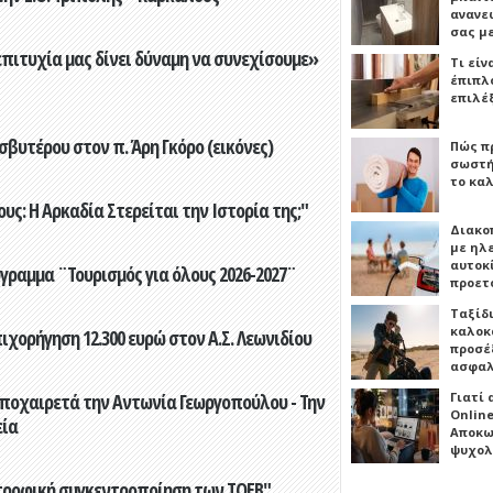
ανανε
σας μ
επιτυχία μας δίνει δύναμη να συνεχίσουμε»
Τι είν
έπιπλο
επιλέ
βυτέρου στον π. Άρη Γκόρο (εικόνες)
Πώς πρ
σωστή
το καλ
ς: Η Αρκαδία Στερείται την Ιστορία της;"
Διακο
με ηλ
αυτοκ
γραμμα ¨Τουρισμός για όλους 2026-2027¨
προετ
Ταξίδ
καλοκ
ορήγηση 12.300 ευρώ στον Α.Σ. Λεωνιδίου
προσέξ
ασφαλ
ποχαιρετά την Αντωνία Γεωργοπούλου - Την
Γιατί
Online
εία
Αποκω
ψυχολ
τροφική συγκεντροποίηση των ΤΟΕΒ"