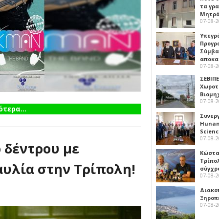
τα γρ
Μητρό
07-08-
Υπεγρ
Προγρ
Σύμβα
αποκα
07-08-
ΣΕΒΙΠΕ
Χωροτ
Βιομη
07-08-
τερα...
Συνερ
Hunan 
Scien
07-08-
 δέντρου με
Κώστα
Τρίπο
αυλία στην Τρίπολη!
σύγχρ
07-08-
Διακο
Ξηροπ
07-08-