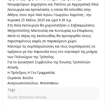
Νεομαρτύρων Δημητρίου και Παύλου με Αρχιερατική Θεία
Λειτουργία και Αρτοκλασία, η οποία θα τελεσθεί στην
Αθήνα, στον Ιερό Ναό Αγίου Γεωργίου Καρύτση , την
Κυριακή 25 Μαΐου 2025 και ώρα 9.30 π.μ.
Στη Θεία Λειτουργία θα χοροστατήσει ο Σεβασμιώτατος
Μητροπολίτης Μαντινείας και Κυνουρίας κ.κ.Επιφάνιος.
Μετά
το πέρας της Ακολουθίας θα προσφερθεί στους
παρισταμένους καφές σε παρακείμενο χώρο.
Καλούμε τις συμπατριώτισσες και τους συμπατριώτες να
τιμήσουν με την παρουσία τους τον εορτασμό της μνήμης
των Πολιούχων της Τρίπολης.
Για το Διοικητικό Συμβούλιο της Ένωσης Τριπολιτών
Αττικής
Η Πρόεδρος Η Γεν.Γραμματέας
Ουρανία. Βούλα
Αναγνωστοπούλου. Φιλιππάκου
Tags:
Ένωση Τριπολιτών Αττικής,