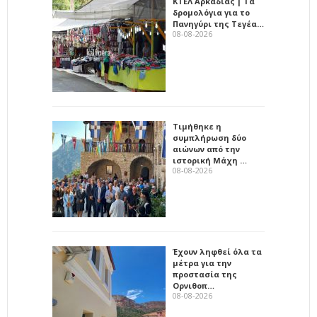
ΚΤΕΛ Αρκαδίας | Τα
δρομολόγια για το
Πανηγύρι της Τεγέα…
08-08-2026
Τιμήθηκε η
συμπλήρωση δύο
αιώνων από την
ιστορική Μάχη …
08-08-2026
Έχουν ληφθεί όλα τα
μέτρα για την
προστασία της
Ορνιθοπ…
08-08-2026