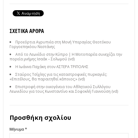
ΣΧΕΤΙΚΆ ΆΡΘΡΑ
Προεόρτια Αγρυπνία στη Μονή Υπεραγίας Θεοτόκου
Γοργοεπηκόου Νεστάνης
Από το Λεωνίδιο στην Κύπρο | Η Μοτοπαρέα συνεχίζει την
πορεία μνήμης Ισαάκ – Σολωμού (vd)
Η Ιωάννα Παχάκη στον ΑΣΤΕΡΑ ΤΡΙΠΟΛΗΣ
Σταύρος Τσίχλης για τις καταστροφικές πυρκαγιές:
«Επιτέλους, θα παραιτηθεί κάποιος;» (vd)
Επιστροφή στην οικογένεια του Αθλητικού Συλλόγου
Λεωνιδίου για τους Κωνσταντίνο και Σοφοκλή Γιαννούση (vd)
Προσθήκη σχολίου
Μήνυμα *