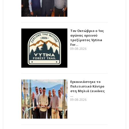
Τον Οκτώβριο ο 1ος
αγώνας ορεινού
τρεξίματος Vytina
For…
09-08-2026
Εγκαινιάστηκε το
Πολιτιστικό Κέντρο
στη Μηλιά (εικόνες
…
09-08-2026