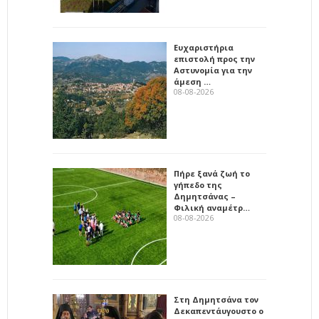
Ευχαριστήρια
επιστολή προς την
Αστυνομία για την
άμεση …
08-08-2026
Πήρε ξανά ζωή το
γήπεδο της
Δημητσάνας –
Φιλική αναμέτρ…
08-08-2026
Στη Δημητσάνα τον
Δεκαπεντάυγουστο ο