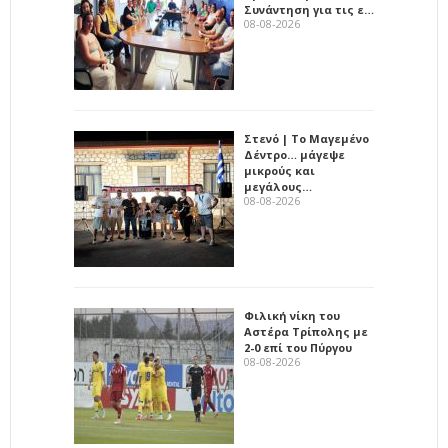
Συνάντηση για τις ε…
08-08-2026
Στενό | Το Μαγεμένο
Δέντρο… μάγεψε
μικρούς και
μεγάλους…
08-08-2026
Φιλική νίκη του
Αστέρα Τρίπολης με
2-0 επί του Πύργου
08-08-2026