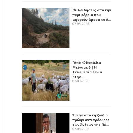
Οι 4 ειδήσεις από την
περιφέρεια που
αφορούν άμεσα το Λ…
07-08-2026
"Από 40 Κοπάδια
Μείναμε 5 | Η
Τελευταία Γενιά
Κτην…
07-08-2026
Έφυγε από τη ζωή ο
πρώην Αντιπρόεδρος
των Άνθεων της Πέ…
07-08-2026