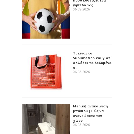
Πόσο κοστίζει ένα
γήπεδο 5x5;
06-08-2026
Τι είναι το
Sublimation και γιατί
αλλάζει τα δεδομένα
σ…
06-08-2026
Μερική ανακαίνιση
μπάνιου | Πώς να
ανανεώσετε τον
χώρο …
06-08-2026