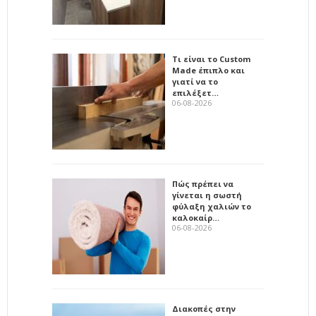
Τι είναι το Custom
Made έπιπλο και
γιατί να το
επιλέξετ…
06-08-2026
Πώς πρέπει να
γίνεται η σωστή
φύλαξη χαλιών το
καλοκαίρ…
06-08-2026
Διακοπές στην