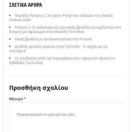
ΣΧΕΤΙΚΆ ΆΡΘΡΑ
Παράλιο Άστρος | 2ο Junior Party στο πλαίσιο του Estella
Festival 2026
Άστρος | Οι καλοκαιρινές μουσικές βραδιές συνεχίζονται στο
Άστρος με αφιέρωμα στον Βασίλη Τσιτσάνη
Λαϊκή βραδιά με την Κωνσταντίνα στο Ροεινό!
Διεθνής φιλικός αγώνας στην Τρίπολη - Τι ισχύει με τα
εισιτήρια!
Οι 4 ειδήσεις από την περιφέρεια που αφορούν άμεσα το
Λιβαδάκι Γορτυνίας
Προσθήκη σχολίου
Μήνυμα *