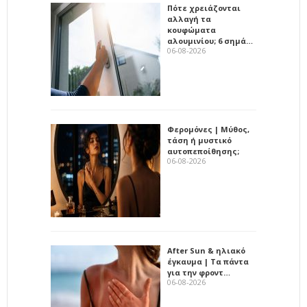
Πότε χρειάζονται
αλλαγή τα
κουφώματα
αλουμινίου; 6 σημά…
06-08-2026
Φερομόνες | Μύθος,
τάση ή μυστικό
αυτοπεποίθησης;
06-08-2026
After Sun & ηλιακό
έγκαυμα | Τα πάντα
για την φροντ…
06-08-2026