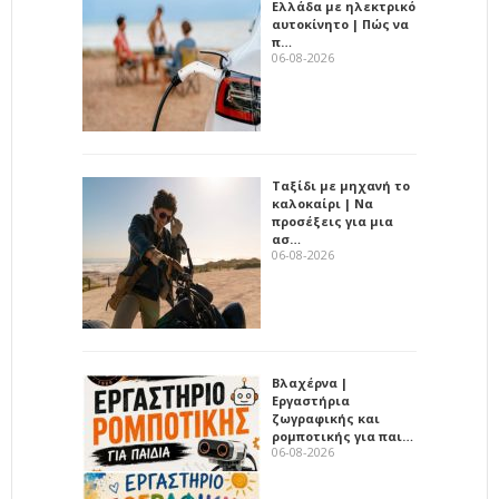
Ελλάδα με ηλεκτρικό
αυτοκίνητο | Πώς να
π…
06-08-2026
Ταξίδι με μηχανή το
καλοκαίρι | Να
προσέξεις για μια
ασ…
06-08-2026
Βλαχέρνα |
Εργαστήρια
ζωγραφικής και
ρομποτικής για παι…
06-08-2026