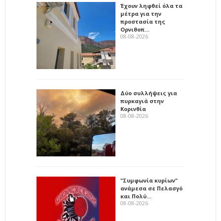
Έχουν ληφθεί όλα τα
μέτρα για την
προστασία της
Ορνιθοπ…
08-08-2026
Δύο συλλήψεις για
πυρκαγιά στην
Κορινθία
08-08-2026
"Συμφωνία κυρίων"
ανάμεσα σε Πελασγό
και Πολύ…
08-08-2026