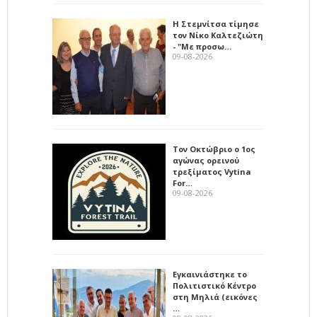
Η Στεμνίτσα τίμησε
τον Νίκο Καλτεζιώτη
- "Με προσω…
09-08-2026
Τον Οκτώβριο ο 1ος
αγώνας ορεινού
τρεξίματος Vytina
For…
09-08-2026
Εγκαινιάστηκε το
Πολιτιστικό Κέντρο
στη Μηλιά (εικόνες
…