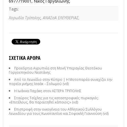
6977719001, Νίκος Γαργαλιώνης.
Tags:
Χορωδία Τρίπολης,
ΑΝΑΣσΑ ΕΛΕΥΘΕΡΙΑΣ,
ΣΧΕΤΙΚΆ ΆΡΘΡΑ
Προεόρτια Αγρυπνία στη Μονή Υπεραγίας Θεοτόκου
Γοργοεπηκόου Νεστάνης
Από το Λεωνίδιο στην Κύπρο | Η Μοτοπαρέα συνεχίζει την
πορεία μνήμης Ισαάκ – Σολωμού (vd)
Η Ιωάννα Παχάκη στον ΑΣΤΕΡΑ ΤΡΙΠΟΛΗΣ
Σταύρος Τσίχλης για τις καταστροφικές πυρκαγιές:
«Επιτέλους, θα παραιτηθεί κάποιος;» (vd)
Επιστροφή στην οικογένεια του Αθλητικού Συλλόγου
Λεωνιδίου για τους Κωνσταντίνο και Σοφοκλή Γιαννούση (vd)