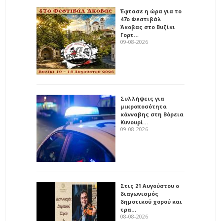
Έφτασε η ώρα για το
47ο Φεστιβάλ
Άκοβας στο Βυζίκι
Γορτ…
09-08-2026
Συλλήψεις για
μικροποσότητα
κάνναβης στη Βόρεια
Κυνουρί…
09-08-2026
Στις 21 Αυγούστου ο
διαγωνισμός
δημοτικού χορού και
τρα…
08-08-2026