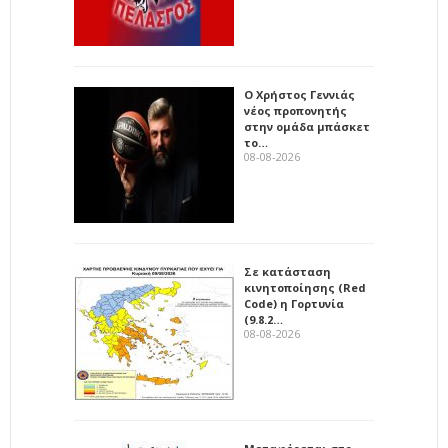
Ο Χρήστος Γεννιάς
νέος προπονητής
στην ομάδα μπάσκετ
το…
08-08-2026
Σε κατάσταση
κινητοποίησης (Red
Code) η Γορτυνία
(9.8.2…
08-08-2026