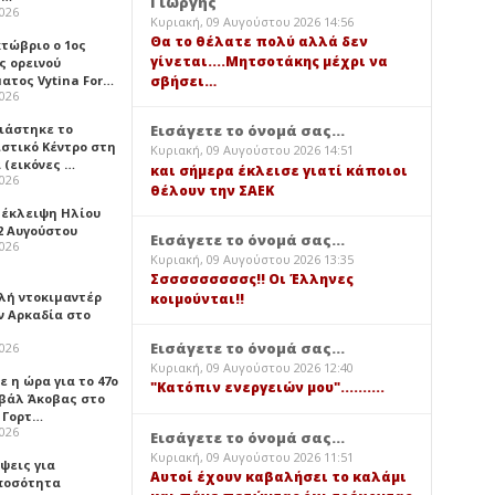
Γιώργης
2026
Κυριακή, 09 Αυγούστου 2026 14:56
Θα το θέλατε πολύ αλλά δεν
κτώβριο ο 1ος
γίνεται....Μητσοτάκης μέχρι να
ς ορεινού
ατος Vytina For…
σβήσει…
2026
νιάστηκε το
Εισάγετε το όνομά σας...
ιστικό Κέντρο στη
Κυριακή, 09 Αυγούστου 2026 14:51
 (εικόνες …
και σήμερα έκλεισε γιατί κάποιοι
2026
θέλουν την ΣΑΕΚ
 έκλειψη Ηλίου
2 Αυγούστου
Εισάγετε το όνομά σας...
2026
Κυριακή, 09 Αυγούστου 2026 13:35
Σσσσσσσσσσς!! Οι Έλληνες
λή ντοκιμαντέρ
κοιμούνται!!
ν Αρκαδία στο
Εισάγετε το όνομά σας...
2026
Κυριακή, 09 Αυγούστου 2026 12:40
 η ώρα για το 47ο
"Κατόπιν ενεργειών μου"..........
βάλ Άκοβας στο
ι Γορτ…
2026
Εισάγετε το όνομά σας...
Κυριακή, 09 Αυγούστου 2026 11:51
ψεις για
Αυτοί έχουν καβαλήσει το καλάμι
ποσότητα