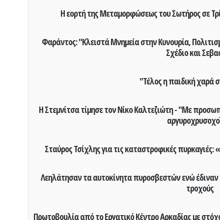
Η εορτή της Μεταμορφώσεως του Σωτήρος σε Τρί
Φαράντος: "Κλειστά Μνημεία στην Κυνουρία, Πολιτισμό
Σχέδιο και Σεβα
"Τέλος η παιδική χαρά 
Η Στεμνίτσα τίμησε τον Νίκο Καλτεζιώτη - "Με προσωπ
αργυροχρυσοχο
Σταύρος Τσίχλης για τις καταστροφικές πυρκαγιές: «
Λεηλάτησαν τα αυτοκίνητα πυροσβεστών ενώ έδιναν μ
τροχούς
Πρωτοβουλία από το Εργατικό Κέντρο Αρκαδίας με στόχο