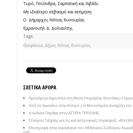
Τυρό, Πούλιθρα, Σαμπατική και Λιβάδι.
Με ιδιαίτερο σεβασμό και εκτίμηση.
Ο Δήμαρχος Νότιας Κυνουρίας
Εμμανουήλ Δ. Δολιανίτης
Tags:
Θεοφάνεια,
Δήμος Νότιας Κυνουρίας,
ΣΧΕΤΙΚΆ ΆΡΘΡΑ
Προεόρτια Αγρυπνία στη Μονή Υπεραγίας Θεοτόκου Γοργ
Από το Λεωνίδιο στην Κύπρο | Η Μοτοπαρέα συνεχίζει την 
Η Ιωάννα Παχάκη στον ΑΣΤΕΡΑ ΤΡΙΠΟΛΗΣ
Σταύρος Τσίχλης για τις καταστροφικές πυρκαγιές: «Επιτέλο
Επιστροφή στην οικογένεια του Αθλητικού Συλλόγου Λεωνιδ
(vd)