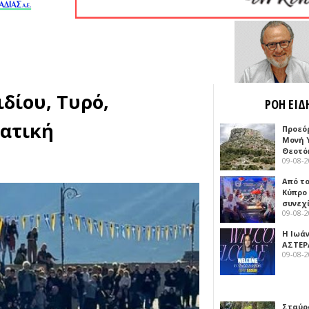
δίου, Τυρό,
ΡΟΗ ΕΙΔ
πατική
Προεό
Μονή 
Θεοτό
09-08-
Από το
Κύπρο
συνεχ
09-08-
Η Ιωά
ΑΣΤΕΡ
09-08-
Σταύρ