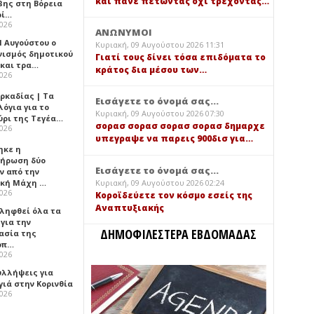
και πάνε πετώντας όχι τρέχοντας…
βης στη Βόρεια
ρί…
2026
ΑΝΩΝΥΜΟΙ
1 Αυγούστου ο
Κυριακή, 09 Αυγούστου 2026 11:31
νισμός δημοτικού
Γιατί τους δίνει τόσα επιδόματα το
 και τρα…
κράτος δια μέσου των…
2026
ρκαδίας | Τα
Εισάγετε το όνομά σας...
όγια για το
Κυριακή, 09 Αυγούστου 2026 07:30
ύρι της Τεγέα…
σορασ σορασ σορασ σορασ δημαρχε
2026
υπεγραψε να παρεις 900δισ για…
ηκε η
ήρωση δύο
Εισάγετε το όνομά σας...
ν από την
Κυριακή, 09 Αυγούστου 2026 02:24
ική Μάχη …
2026
Κοροϊδεύετε τον κόσμο εσείς της
Αναπτυξιακής
 ληφθεί όλα τα
για την
ΔΗΜΟΦΙΛΕΣΤΕΡΑ ΕΒΔΟΜΑΔΑΣ
ασία της
οπ…
2026
υλλήψεις για
γιά στην Κορινθία
2026