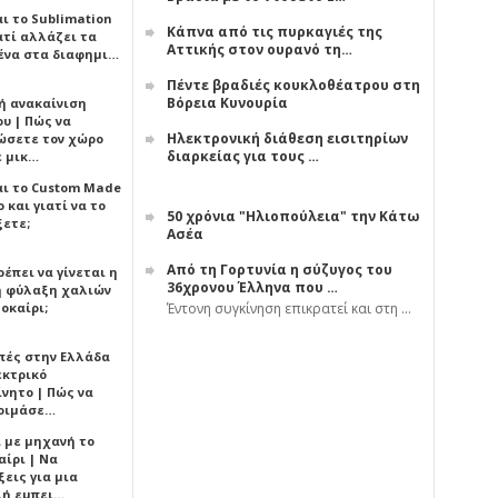
αι το Sublimation
Κάπνα από τις πυρκαγιές της
ατί αλλάζει τα
Αττικής στον ουρανό τη…
ένα στα διαφημι…
Πέντε βραδιές κουκλοθέατρου στη
Βόρεια Κυνουρία
ή ανακαίνιση
υ | Πώς να
Ηλεκτρονική διάθεση εισιτηρίων
ώσετε τον χώρο
διαρκείας για τους …
ε μικ…
αι το Custom Made
 και γιατί να το
50 χρόνια "Ηλιοπούλεια" την Κάτω
ξετε;
Ασέα
Από τη Γορτυνία η σύζυγος του
έπει να γίνεται η
36χρονου Έλληνα που …
 φύλαξη χαλιών
οκαίρι;
Έντονη συγκίνηση επικρατεί και στη …
πές στην Ελλάδα
εκτρικό
ίνητο | Πώς να
οιμάσε…
ι με μηχανή το
αίρι | Να
εις για μια
ή εμπει…