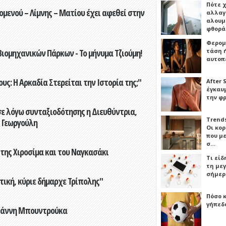
Πότε 
ενού – Λίμνης – Ματίου έχει αφεθεί στην
αλλαγ
αλουμι
φθορ
Φερομ
τάση 
ιομηχανικών Πάρκων - Το μήνυμα Τζιούμη!
αυτοπ
ς: Η Αρκαδία Στερείται την Ιστορία της;"
After 
έγκαυμ
την φ
ε λόγω συνταξιοδότησης η Διευθύντρια,
Trends
 Γεωργούλη
Οι κο
που μ
σ…
 της Χιροσίμα και του Ναγκασάκι
Τι είδ
τη με
σήμερ
τική, κύριε δήμαρχε Τρίπολης"
Πόσο 
γήπεδο
Γιάννη Μπουντρούκα