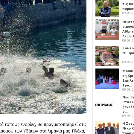
τις κ
πυρκα
09-08-
Επιστ
οικογέ
Αθλητ
Λεωνι
09-08-
Σύλλο
"Η Πρό
…
09-08-
Μουσι
τη Χρι
Σπηλι
Τρό…
09-08-
Νέα θ
υπάλλ
ξενοδ
σ…
09-08-
Η Στε
ατά τόπους ενορίες, θα πραγματοποιηθεί στις
Νίκο 
ιασμού των Υδάτων στα λιμάνια μας: Πλάκα,
προσ