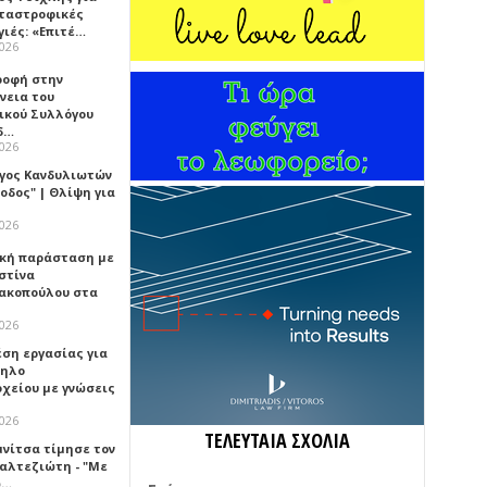
αταστροφικές
γιές: «Επιτέ…
2026
ροφή στην
νεια του
ικού Συλλόγου
δ…
2026
γος Κανδυλιωτών
οδος" | Θλίψη για
2026
κή παράσταση με
στίνα
ακοπούλου στα
2026
έση εργασίας για
ηλο
οχείου με γνώσεις
2026
ΤΕΛΕΥΤΑΙΑ ΣΧΟΛΙΑ
μνίτσα τίμησε τον
Καλτεζιώτη - "Με
ω…