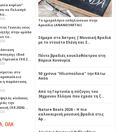
ωνία κυρίων"
σα σε Πελασγό
ολύ…
2026
Το ημερολόγιο εκδηλώσεων στην
Αρκαδία (ΑΝΑΝΕΩΝΕΤΑΙ)
τος Γεννιάς νέος
νητής στην ομάδα
ετ το…
Σήμερα στο Άστρος | Μουσική Βραδιά
2026
με το ντουέτο Ελένη και Σ…
τάσταση
οποίησης (Red
Πέντε βραδιές κουκλοθέατρου στη
η Γορτυνία (9.8.2…
Βόρεια Κυνουρία
2026
έρεται στο
50 χρόνια "Ηλιοπούλεια" την Κάτω
αροπούλειο
Ασέα
ο η παράσταση
2026
Από τη Γορτυνία η σύζυγος του
36χρονου Έλληνα που έχασε τη ζ…
υψηλός κίνδυνος
γιάς την
ευή (9.8.2026)…
Nature Beats 2026 – Η πιο
2026
καλοκαιρινή μουσική βραδιά στις
Αρ…
Α, ΟΛΑ