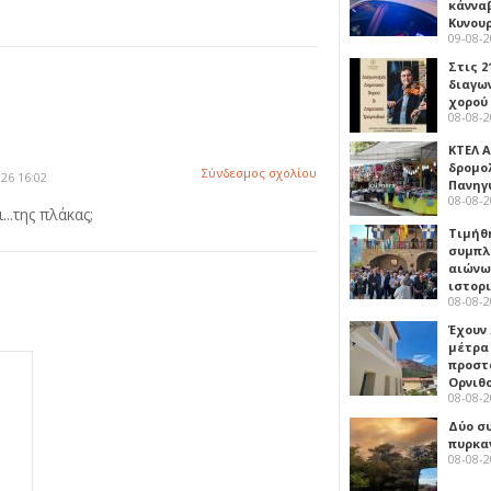
κάννα
Κυνου
09-08-
Στις 2
διαγω
χορού
08-08-
ΚΤΕΛ Α
δρομολ
Σύνδεσμος σχολίου
26 16:02
Πανηγ
08-08-
..της πλάκας;
Τιμήθ
συμπλ
αιώνω
ιστορ
08-08-
Έχουν
μέτρα 
προστ
Ορνιθ
08-08-
Δύο σ
πυρκα
08-08-