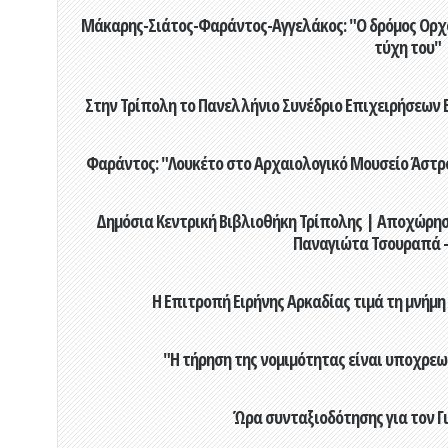
Μάκαρης-Σιάτος-Φαράντος-Αγγελάκος: "Ο δρόμος Ορχομ
τύχη του"
Στην Τρίπολη το Πανελλήνιο Συνέδριο Επιχειρήσεων Β
Φαράντος: "Λουκέτο στο Αρχαιολογικό Μουσείο Άστρου
Δημόσια Κεντρική Βιβλιοθήκη Τρίπολης | Αποχώρησ
Παναγιώτα Τσουραπά -
Η Επιτροπή Ειρήνης Αρκαδίας τιμά τη μνήμη
"Η τήρηση της νομιμότητας είναι υποχρεω
Ώρα συνταξιοδότησης για τον 