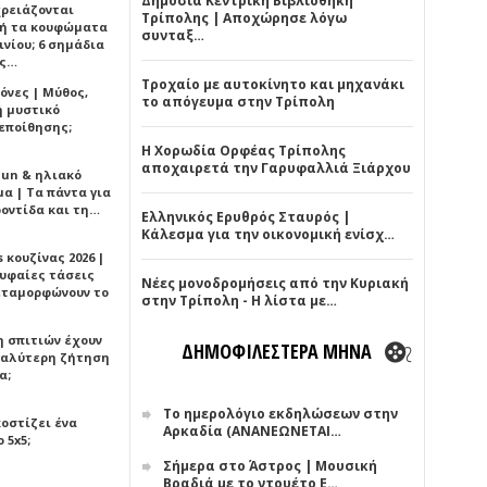
Δημόσια Κεντρική Βιβλιοθήκη
χρειάζονται
Τρίπολης | Αποχώρησε λόγω
ή τα κουφώματα
συνταξ…
νίου; 6 σημάδια
άς…
Τροχαίο με αυτοκίνητο και μηχανάκι
όνες | Μύθος,
το απόγευμα στην Τρίπολη
ή μυστικό
εποίθησης;
Η Χορωδία Ορφέας Τρίπολης
αποχαιρετά την Γαρυφαλλιά Ξιάρχου
Sun & ηλιακό
α | Τα πάντα για
ροντίδα και τη…
Ελληνικός Ερυθρός Σταυρός |
Κάλεσμα για την οικονομική ενίσχ…
 κουζίνας 2026 |
ρυφαίες τάσεις
Νέες μονοδρομήσεις από την Κυριακή
εταμορφώνουν το
στην Τρίπολη - Η λίστα με…
η σπιτιών έχουν
ΔΗΜΟΦΙΛΕΣΤΕΡΑ ΜΗΝΑ
γαλύτερη ζήτηση
α;
Το ημερολόγιο εκδηλώσεων στην
κοστίζει ένα
Αρκαδία (ΑΝΑΝΕΩΝΕΤΑΙ…
 5x5;
Σήμερα στο Άστρος | Μουσική
Βραδιά με το ντουέτο Ε…