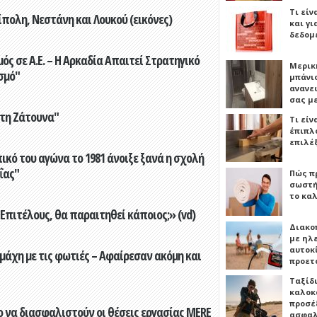
Τι είν
πολη, Νεστάνη και Λουκού (εικόνες)
και γι
δεδομ
ς σε Α.Ε. – Η Αρκαδία Απαιτεί Στρατηγικό
Μερικ
σμό"
μπάνιο
ανανε
σας μ
στη Ζάτουνα"
Τι είν
έπιπλο
επιλέ
ικό του αγώνα το 1981 άνοιξε ξανά η σχολή
ΐας"
Πώς πρ
σωστή
το καλ
Επιτέλους, θα παραιτηθεί κάποιος;» (vd)
Διακο
με ηλ
αυτοκ
άχη με τις φωτιές – Αφαίρεσαν ακόμη και
προετ
Ταξίδ
καλοκ
προσέξ
 να διασφαλιστούν οι θέσεις εργασίας MERE
ασφαλ