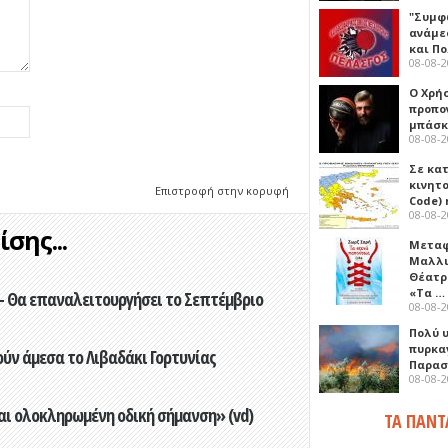
"Συμφ
ανάμε
και Π
08-08-
Ο Χρήσ
προπο
μπάσκ
08-08-
Σε κα
κινητ
Επιστροφή στην κορυφή
Code) 
08-08-
σης...
Μεταφ
Μαλλι
Θέατρ
«Τα …
- Θα επαναλειτουργήσει το Σεπτέμβριο
08-08-
Πολύ 
πυρκα
ούν άμεσα το Λιβαδάκι Γορτυνίας
Παρασκ
08-08-
αι ολοκληρωμένη οδική σήμανση» (vd)
ΤΑ ΠΑΝΤ