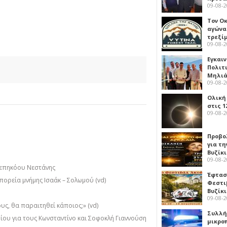
09-08-
Τον Ο
αγώνα
τρεξίμ
09-08-
Εγκαι
Πολιτ
Μηλιά
09-08-
Ολική
στις 1
09-08-
Προβο
για τη
Βυζίκι
09-08-
οεπηκόου Νεστάνης
Έφτασε
πορεία μνήμης Ισαάκ – Σολωμού (vd)
Φεστι
Βυζίκ
09-08-
υς, θα παραιτηθεί κάποιος;» (vd)
Συλλή
ίου για τους Κωνσταντίνο και Σοφοκλή Γιαννούση
μικρο