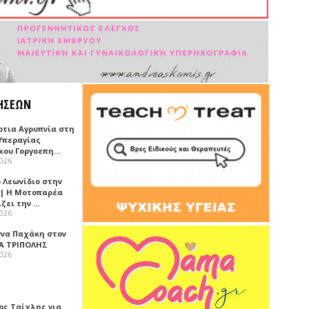
ΗΣΕΩΝ
ρτια Αγρυπνία στη
Υπεραγίας
κου Γοργοεπη…
2026
 Λεωνίδιο στην
 | Η Μοτοπαρέα
ίζει την …
2026
ννα Παχάκη στον
Α ΤΡΙΠΟΛΗΣ
2026
ος Τσίχλης για