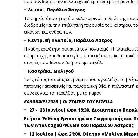
που συνδυάζει την καλλιτεχνική εμπειρία με τη μοναδι
~ Λιμάνι, Παράλιο Άστρος
Το σημείο όπου χτυπά ο καλοκαιρινός παλμός της περι
διαδρομές και την επιβλητική παρουσία του κάστρου, το
εικόνων και ανθρώπων.
~
Κεντρική Πλατεία, Παράλιο Άστρος
Η καθημερινότητα συναντά τον πολιτισμό. Η πλατεία μ
συμμετοχής και δημιουργίας, όπου κάτοικοι και επισκέπτ
στιγμές που δίνουν ζωή στο φεστιβάλ.
~ Καστράκι, Μελιγού
Ένας τόπος ιστορίας και μνήμης που αγκαλιάζει το βλέμ
πέτρινες κατασκευές και πανοραμική θέα, η πολιτιστική 
συνδέοντας το παρελθόν με το παρόν.
ΚΑΛΟΚΑΙΡΙ 2026 | ΟΙ ΣΤΑΣΕΙΣ ΤΟΥ ESTELLA
~ 27 - 28 Ιουνίου| ώρα 19:30, Διοικητήριο Παρά
Ετήσια Έκθεση Εργαστηρίων Ζωγραφικής και Π
των Απανταχού Φίλων του Παραλίου Άστρους
~ 12 Ιουλίου | ώρα 21:00, Θέατρο «Μελίνα Μερ