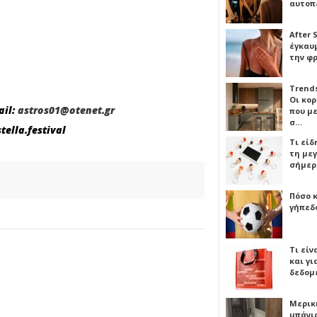
αυτοπ
After 
έγκαυμ
την φ
Trends
Οι κο
ail:
astros01@otenet.gr
που μ
σ…
ella.festival
Τι είδ
τη με
σήμερ
Πόσο 
γήπεδο
Τι είν
και γι
δεδομ
Μερικ
μπάνιο