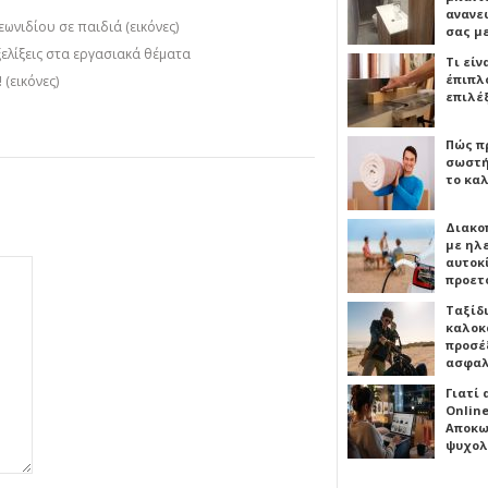
ανανε
ιδίου σε παιδιά (εικόνες)
σας μ
ελίξεις στα εργασιακά θέματα
Τι είν
έπιπλο
(εικόνες)
επιλέ
Πώς πρ
σωστή
το καλ
Διακο
με ηλ
αυτοκ
προετ
Ταξίδ
καλοκ
προσέξ
ασφαλ
Γιατί
Online
Αποκω
ψυχολ