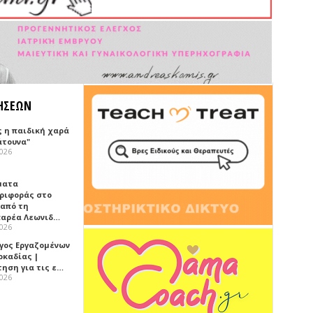
ΗΣΕΩΝ
ς η παιδική χαρά
άτουνα"
2026
ματα
ριφοράς στο
 από τη
αρέα Λεωνιδ…
2026
γος Εργαζομένων
ρκαδίας |
τηση για τις ε…
2026