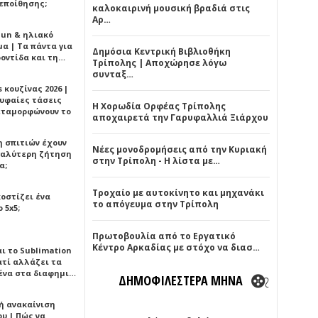
εποίθησης;
καλοκαιρινή μουσική βραδιά στις
Αρ…
Sun & ηλιακό
α | Τα πάντα για
Δημόσια Κεντρική Βιβλιοθήκη
ροντίδα και τη…
Τρίπολης | Αποχώρησε λόγω
συνταξ…
 κουζίνας 2026 |
ρυφαίες τάσεις
Η Χορωδία Ορφέας Τρίπολης
εταμορφώνουν το
αποχαιρετά την Γαρυφαλλιά Ξιάρχου
η σπιτιών έχουν
Νέες μονοδρομήσεις από την Κυριακή
γαλύτερη ζήτηση
στην Τρίπολη - Η λίστα με…
α;
Τροχαίο με αυτοκίνητο και μηχανάκι
κοστίζει ένα
το απόγευμα στην Τρίπολη
 5x5;
Πρωτοβουλία από το Εργατικό
Κέντρο Αρκαδίας με στόχο να διασ…
αι το Sublimation
ατί αλλάζει τα
ένα στα διαφημι…
ΔΗΜΟΦΙΛΕΣΤΕΡΑ ΜΗΝΑ
ή ανακαίνιση
υ | Πώς να