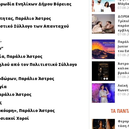
ορωδία Ενηλίκων Δήμου Βόρειας
Μάγδα
07-08-
ΔΩΡΕΑ
νότητας, Παράλιο Άστρος
Τρίπο
παράσ
ιστικό Σύλλογο των Απανταχού
εμβλ
07-08-
.
Παράλ
Junior
o
”
του Es
07-08-
εία, Παράλιο Άστρος
Άστρος
ηλού από τον Πολιτιστικό Σύλλογο
καλοκ
βραδι
07-08-
εοδώρων, Παράλιο Άστρος
Λαϊκή
γία
Κωνστα
Παράλιο Άστρος
07-08-
ς
ΤΑ ΠΑΝΤ
κόυρη», Παράλιο Άστρος
οσιακοί Χοροί
Φερομ
τάση 