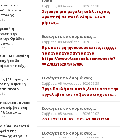
Fank
κερία στην
Σάββατο, 08 Αυγούστου 2026 11:28
ική πλατεία
Σίγουρα μια μεγάλη καλλιτέχνις
όπολης
αγαπητή σε πολύ κόσμο. Αλλά
2026
μήπως…
υριακή η
ταση της
Εισάγετε το όνομά σας...
τικής Ομάδας
Σάββατο, 08 Αυγούστου 2026 11:27
τσάνα…
Ε ρε κατι μηηηνυυυυυσεειιιςςςςςςςς
2026
χαχαχαχαχαχαχχαχαχα
δια | Με μεγάλη
https://www.facebook.com/watch/?
τοχή το 8ο
v=27832162979767096
τήριο της τέχ…
2026
Εισάγετε το όνομά σας...
άς |11 μήνες με
Σάββατο, 08 Αυγούστου 2026 08:39
ολή για ψευδή
Έργο Παυλή και αυτό ,διαλυσατε την
εση στον 5…
2026
εργολαβία και το ξαναφτιαχνετε…
ηρώνεται ο νέος
κός κόμβος στη
Εισάγετε το όνομά σας...
«Πλάτσα» …
Σάββατο, 08 Αυγούστου 2026 00:02
2026
ΔΥΣΤΥΧΩΣ!!! ΑΥΤΟΥΣ ΨΗΦΙΖΟΥΜΕ...
α είναι κλειστά
αφεία της
Εισάγετε το όνομά σας...
πολης στην Τρ…