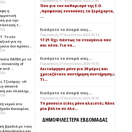
Παρασκευή, 07 Αυγούστου 2026 23:42
2026
Όσο για τον καθαρισμό της Ε.Ο.
,προφανώς εννοούσες τα ξερόχορτα,
άφη η
αμματική
…
ση για την
τάσταση τ…
Εισάγετε το όνομά σας...
2026
Παρασκευή, 07 Αυγούστου 2026 20:14
Τ: Το νέο
17:21 Όχι πάντως τα ντουγάνια σαν
αξικό για τη
και σένα. Για να…
χανία δεν πρέπει…
2026
Εισάγετε το όνομά σας...
γασία ΠΑΠΕΛ με το
Παρασκευή, 07 Αυγούστου 2026 19:33
University of
ce and …
Λειτούργησε μόνο για 20 μέρες και
2026
χρειαζότανε συντήρηση συντήρηση;;;
Τι…
ς Τζιούμης: «Η
λη αποκτά
ονη και ολοκληρ…
Εισάγετε το όνομά σας...
2026
Παρασκευή, 07 Αυγούστου 2026 18:53
Τό μουσείο είδες μόνο κλειστό;; Κάνε
πή νερού στο
μία βόλτα σε όλο…
ήγαδο Κυνουρίας
2026
ΔΗΜΟΦΙΛΕΣΤΕΡΑ ΕΒΔΟΜΑΔΑΣ
κή βραδιά με τους
ο Αδαμόπουλο και