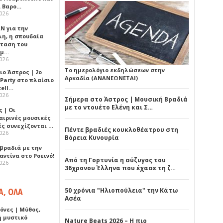
 Βαρο…
2026
Ν για την
λη, η σπουδαία
ταση του
ημ…
2026
Το ημερολόγιο εκδηλώσεων στην
ιο Άστρος | 2ο
Αρκαδία (ΑΝΑΝΕΩΝΕΤΑΙ)
 Party στο πλαίσιο
tell…
2026
Σήμερα στο Άστρος | Μουσική Βραδιά
με το ντουέτο Ελένη και Σ…
 | Οι
αιρινές μουσικές
ές συνεχίζονται …
Πέντε βραδιές κουκλοθέατρου στη
2026
Βόρεια Κυνουρία
 βραδιά με την
ντίνα στο Ροεινό!
Από τη Γορτυνία η σύζυγος του
2026
36χρονου Έλληνα που έχασε τη ζ…
Α, ΟΛΑ
50 χρόνια "Ηλιοπούλεια" την Κάτω
Ασέα
όνες | Μύθος,
ή μυστικό
Nature Beats 2026 – Η πιο