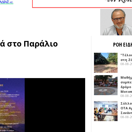
νιά στο Παράλιο
ΡΟΗ ΕΙΔ
"Τέλο
στη Ζ
08-08-
Μαθή
συμπε
δρόμο
Μοτοπ
08-08-
Σύλλο
ΟΤΑ Α
Συνάν
08-08-