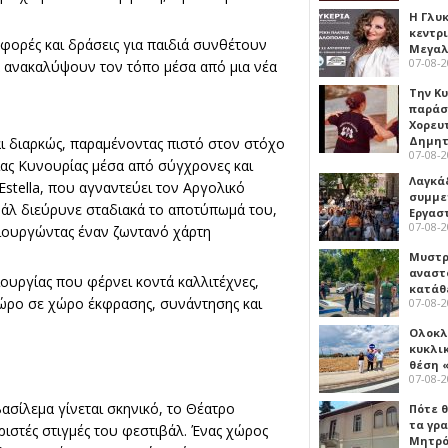
Η Γλυ
κεντρ
αφορές και δράσεις για παιδιά συνθέτουν
Μεγαλ
07-08-
α ανακαλύψουν τον τόπο μέσα από μια νέα
Την Κ
παράσ
Χορευ
Δημη
ται διαρκώς, παραμένοντας πιστό στον στόχο
07-08-
ειας Κυνουρίας μέσα από σύγχρονες και
Λαγκά
Estella, που αγναντεύει τον Αργολικό
συμμε
άλ διεύρυνε σταδιακά το αποτύπωμά του,
Εργασ
07-08-
μιουργώντας έναν ζωντανό χάρτη
Μυστρ
αναστ
ιουργίας που φέρνει κοντά καλλιτέχνες,
κατάθ
χώρο σε χώρο έκφρασης, συνάντησης και
07-08-
Ολοκλ
κυκλι
θέση 
07-08-
ασίλεμα γίνεται σκηνικό, το Θέατρο
Πότε θ
τα γρ
ριστές στιγμές του φεστιβάλ. Ένας χώρος
Μητρό