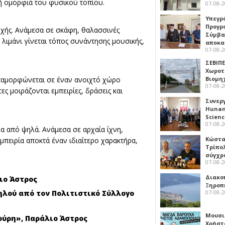
κή ομορφιά του φυσικού τοπίου.
07-08-
Υπεγρ
Προγρ
οχής. Ανάμεσα σε σκάφη, θαλασσινές
Σύμβα
 λιμάνι γίνεται τόπος συνάντησης μουσικής,
αποκα
07-08-
ΣΕΒΙΠΕ
Χωροτ
εταμορφώνεται σε έναν ανοιχτό χώρο
Βιομη
07-08-
ες μοιράζονται εμπειρίες, δράσεις και
Συνερ
Hunan 
Scien
07-08-
μα από ψηλά. Ανάμεσα σε αρχαία ίχνη,
Κώστα
εμπειρία αποκτά έναν ιδιαίτερο χαρακτήρα,
Τρίπο
σύγχρ
07-08-
Διακο
λιο Άστρος
Ξηροπ
ηλού από τον Πολιτιστικό Σύλλογο
07-08-
Μουσι
κούρη», Παράλιο Άστρος
Χρήστ