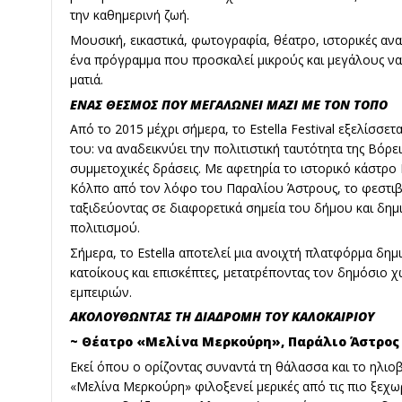
την καθημερινή ζωή.
Μουσική, εικαστικά, φωτογραφία, θέατρο, ιστορικές αν
ένα πρόγραμμα που προσκαλεί μικρούς και μεγάλους ν
ματιά.
ΕΝΑΣ ΘΕΣΜΟΣ ΠΟΥ ΜΕΓΑΛΩΝΕΙ ΜΑΖΙ ΜΕ ΤΟΝ ΤΟΠΟ
Από το 2015 μέχρι σήμερα, το Estella Festival εξελίσσε
του: να αναδεικνύει την πολιτιστική ταυτότητα της Βόρ
συμμετοχικές δράσεις. Με αφετηρία το ιστορικό κάστρο 
Κόλπο από τον λόφο του Παραλίου Άστρους, το φεστιβ
ταξιδεύοντας σε διαφορετικά σημεία του δήμου και δη
πολιτισμού.
Σήμερα, το Estella αποτελεί μια ανοιχτή πλατφόρμα δημ
κατοίκους και επισκέπτες, μετατρέποντας τον δημόσιο 
εμπειριών.
ΑΚΟΛΟΥΘΩΝΤΑΣ ΤΗ ΔΙΑΔΡΟΜΗ ΤΟΥ ΚΑΛΟΚΑΙΡΙΟΥ
~ Θέατρο «Μελίνα Μερκούρη», Παράλιο Άστρος
Εκεί όπου ο ορίζοντας συναντά τη θάλασσα και το ηλιοβ
«Μελίνα Μερκούρη» φιλοξενεί μερικές από τις πιο ξεχω