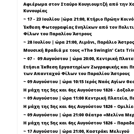
Αφιέρωμα στον Σταύρο Κουγιουμτζή από την Χ
Κυνουρίας
~ 17 - 23 Ιουλίου |ώρα 21:00, Κτήριο Πρώην Κοι
Έκθεση Φωτογραφίας Ενηλίκων από τον Πολιτ
Φίλων του Παραλίου Άστρους
~ 28 Ιουλίου | ώρα 21:00, Λιμάνι, Παράλιο Άστρος
Μουσική Βραδιά με τους «
The
Swingin
’
Cats
Tri
~ 07 - 09 Αυγούστου | ώρα 20:00, Κεντρική Πλατ
Ετήσια Έκθεση Εργαστηρίων Ζωγραφικής και Π
των Απανταχού Φίλων του Παραλίου Άστρους
~ 09 Αυγούστου | ώρα 10:15 Ιερός Ναός Αγίων Θ
Η μάχη της 5ης και 6ης Αυγούστου 1826 - Δοξολο
~ 09 Αυγούστου | ώρα 11:00 Κεντρική Πλατεία, 
Η μάχη της 5ης και 6ης Αυγούστου 1826 – Ομιλίε
~ 09 Αυγούστου | ώρα 21:00
Θέατρο «Μελίνα Μερ
Η μάχη της 5ης και 6ης Αυγούστου 1826 – Παραδ
~ 17 Αυγούστου | ώρα 21:00, Καστράκι Μελιγού