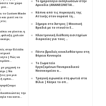
Το ημερολόγιο εκδηλώσεων στην
ώσετε τον χώρο
Αρκαδία (ΑΝΑΝΕΩΝΕΤΑΙ…
ε μικ…
Κάπνα από τις πυρκαγιές της
αι το Custom Made
Αττικής στον ουρανό τη…
 και γιατί να το
ξετε;
Σήμερα στο Άστρος | Μουσική
Βραδιά με το ντουέτο Ε…
έπει να γίνεται η
Ηλεκτρονική διάθεση εισιτηρίων
 φύλαξη χαλιών
διαρκείας για τους …
οκαίρι;
πές στην Ελλάδα
Πέντε βραδιές κουκλοθέατρου στη
εκτρικό
Βόρεια Κυνουρία
ίνητο | Πώς να
οιμάσε…
Το Σωματείο
Εργαζομένων Παναρκαδικού
ι με μηχανή το
Νοσοκομείου α…
αίρι | Να
εις για μια
Τραγική ειρωνεία στη φωτιά στα
ή εμπει…
Βίλια | Κάηκε το σπ…
 αγοράζουμε
;
δικοποιώντας την
ογία του κατα…