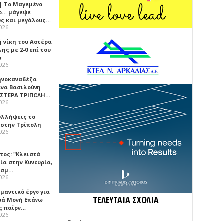
 | Το Μαγεμένο
ο… μάγεψε
ύς και μεγάλους…
2026
ή νίκη του Αστέρα
ης με 2-0 επί του
υ
2026
ηνοκαναδέζα
ίνα Βασιλούνη
ΑΣΤΕΡΑ ΤΡΙΠΟΛΗ…
2026
υλλήψεις το
 στην Τρίπολη
2026
τος: "Κλειστά
ία στην Κυνουρία,
ισμ…
2026
μαντικό έργο για
ΤΕΛΕΥΤΑΙΑ ΣΧΟΛΙΑ
ερά Μονή Επάνω
ς παίρν…
2026