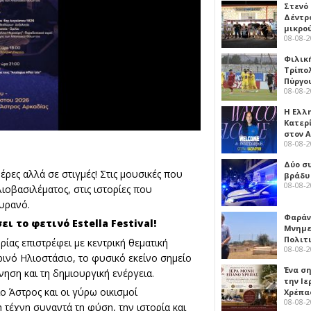
Στενό
Δέντρ
μικρο
08-08-
Φιλικ
Τρίπολ
Πύργο
08-08-
Η Ελλ
Κατερ
στον 
08-08-
Δύο σ
ρες αλλά σε στιγμές! Στις μουσικές που
βράδυ
08-08-
οβασιλέματος, στις ιστορίες που
ουρανό.
Φαράν
 το φετινό Estella Festival!
Μνημε
Πολιτ
ρίας επιστρέφει με κεντρική θεματική
08-08-
ινό Ηλιοστάσιο, το φυσικό εκείνο σημείο
Ένα ση
ηση και τη δημιουργική ενέργεια.
την Ι
ο Άστρος και οι γύρω οικισμοί
Χρέπα
08-08-
η τέχνη συναντά τη φύση, την ιστορία και