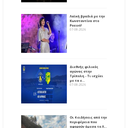
Λαϊκή βραδιά με την
Κωνσταντίνα στο
Ροεινό!
07-08-2026
Διεθνής φιλικός
αγώνας στην
Τρίπολη - Τι ισχύει
με τα ε…
07-08-2026
Οι 4 ειδήσεις από την
περιφέρεια που
αφορούν άμεσα το Λ…