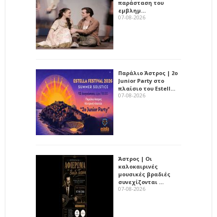
παράσταση του
εμβλημ…
07-08-2026
Παράλιο Άστρος | 2ο
Junior Party στο
πλαίσιο του Estell…
07-08-2026
Άστρος | Οι
καλοκαιρινές
μουσικές βραδιές
συνεχίζονται …
07-08-2026