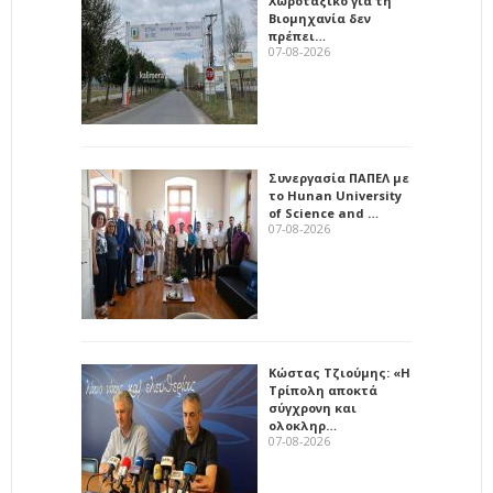
Χωροταξικό για τη
Βιομηχανία δεν
πρέπει…
07-08-2026
Συνεργασία ΠΑΠΕΛ με
το Hunan University
of Science and …
07-08-2026
Κώστας Τζιούμης: «Η
Τρίπολη αποκτά
σύγχρονη και
ολοκληρ…
07-08-2026