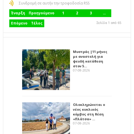
Συνδρομή σε αυτήν την τροφοδοσία RSS
Έναρξη
Προηγούμενο
1
2
3
…
Σελίδα 1 από 65
Επόμενο
Τέλος
Μυστράς |11 μήνες
με αναστολή για
ψευδή κατάθεση
στον 5…
07-08-2026
Ολοκληρώνεται ο
νέος κυκλικός
κόμβος στη θέση
«Πλάτσα» …
07-08-2026