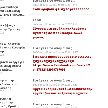
Εισάγετε το όνομά σας...
Σάββατο, 08 Αυγούστου 2026 13:48
ηνοκαναδέζα
Τους δρόμους φτιαχτε ρεεεεεεεεε
ίνα Βασιλούνη
ΑΣΤΕΡΑ ΤΡΙΠΟΛΗ…
2026
Fank
Σάββατο, 08 Αυγούστου 2026 11:28
υλλήψεις το
Σίγουρα μια μεγάλη καλλιτέχνις
 στην Τρίπολη
2026
αγαπητή σε πολύ κόσμο. Αλλά
μήπως…
τος: "Κλειστά
ία στην Κυνουρία,
Εισάγετε το όνομά σας...
ισμ…
Σάββατο, 08 Αυγούστου 2026 11:27
2026
Ε ρε κατι μηηηνυυυυυσεειιιςςςςςςςς
χαχαχαχαχαχαχχαχαχα
μαντικό έργο για
https://www.facebook.com/watch/?
ερά Μονή Επάνω
v=27832162979767096
ς παίρν…
2026
Εισάγετε το όνομά σας...
κερία στην
ική πλατεία
Σάββατο, 08 Αυγούστου 2026 08:39
όπολης
Έργο Παυλή και αυτό ,διαλυσατε την
2026
εργολαβία και το ξαναφτιαχνετε…
υριακή η
ταση της
Εισάγετε το όνομά σας...
τικής Ομάδας