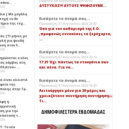
Σάββατο, 08 Αυγούστου 2026 00:02
τσάνα…
ΔΥΣΤΥΧΩΣ!!! ΑΥΤΟΥΣ ΨΗΦΙΖΟΥΜΕ...
2026
δια | Με μεγάλη
Εισάγετε το όνομά σας...
τοχή το 8ο
τήριο της τέχ…
Παρασκευή, 07 Αυγούστου 2026 23:42
2026
Όσο για τον καθαρισμό της Ε.Ο.
,προφανώς εννοούσες τα ξερόχορτα,
άς |11 μήνες με
…
ολή για ψευδή
εση στον 5…
2026
Εισάγετε το όνομά σας...
Παρασκευή, 07 Αυγούστου 2026 20:14
ηρώνεται ο νέος
17:21 Όχι πάντως τα ντουγάνια σαν
κός κόμβος στη
«Πλάτσα» …
και σένα. Για να…
2026
α είναι κλειστά
Εισάγετε το όνομά σας...
αφεία της
Παρασκευή, 07 Αυγούστου 2026 19:33
πολης στην Τρ…
Λειτούργησε μόνο για 20 μέρες και
2026
χρειαζότανε συντήρηση συντήρηση;;;
Τι…
άφη η
αμματική
ΔΗΜΟΦΙΛΕΣΤΕΡΑ ΕΒΔΟΜΑΔΑΣ
ση για την
τάσταση τ…
2026
Τ: Το νέο