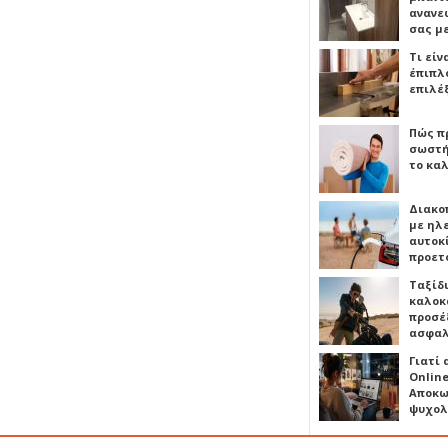
ανανε
σας μ
Τι είν
έπιπλο
επιλέ
Πώς πρ
σωστή
το καλ
Διακο
με ηλ
αυτοκ
προετ
Ταξίδ
καλοκ
προσέξ
ασφαλ
Γιατί
Online
Αποκω
ψυχολ