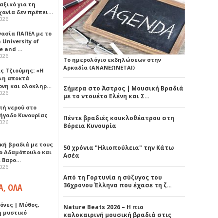
αξικό για τη
χανία δεν πρέπει…
2026
γασία ΠΑΠΕΛ με το
University of
ce and …
2026
Το ημερολόγιο εκδηλώσεων στην
Αρκαδία (ΑΝΑΝΕΩΝΕΤΑΙ)
ς Τζιούμης: «Η
λη αποκτά
ονη και ολοκληρ…
Σήμερα στο Άστρος | Μουσική Βραδιά
2026
με το ντουέτο Ελένη και Σ…
πή νερού στο
ήγαδο Κυνουρίας
Πέντε βραδιές κουκλοθέατρου στη
2026
Βόρεια Κυνουρία
κή βραδιά με τους
50 χρόνια "Ηλιοπούλεια" την Κάτω
ο Αδαμόπουλο και
Ασέα
 Βαρο…
2026
Από τη Γορτυνία η σύζυγος του
36χρονου Έλληνα που έχασε τη ζ…
Α, ΟΛΑ
όνες | Μύθος,
Nature Beats 2026 – Η πιο
ή μυστικό
καλοκαιρινή μουσική βραδιά στις