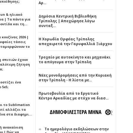
εποίθησης;
Αρ…
Sun & ηλιακό
Δημόσια Κεντρική Βιβλιοθήκη
α | Τα πάντα για
Τρίπολης | Αποχώρησε λόγω
ροντίδα και τη…
συνταξ…
 κουζίνας 2026 |
Η Χορωδία Ορφέας Τρίπολης
ρυφαίες τάσεις
αποχαιρετά την Γαρυφαλλιά Ξιάρχου
εταμορφώνουν το
Τροχαίο με αυτοκίνητο και μηχανάκι
η σπιτιών έχουν
το απόγευμα στην Τρίπολη
γαλύτερη ζήτηση
α;
Νέες μονοδρομήσεις από την Κυριακή
στην Τρίπολη - Η λίστα με…
κοστίζει ένα
 5x5;
Πρωτοβουλία από το Εργατικό
Κέντρο Αρκαδίας με στόχο να διασ…
αι το Sublimation
ατί αλλάζει τα
ΔΗΜΟΦΙΛΕΣΤΕΡΑ ΜΗΝΑ
ένα στα διαφημι…
ή ανακαίνιση
Το ημερολόγιο εκδηλώσεων στην
υ | Πώς να