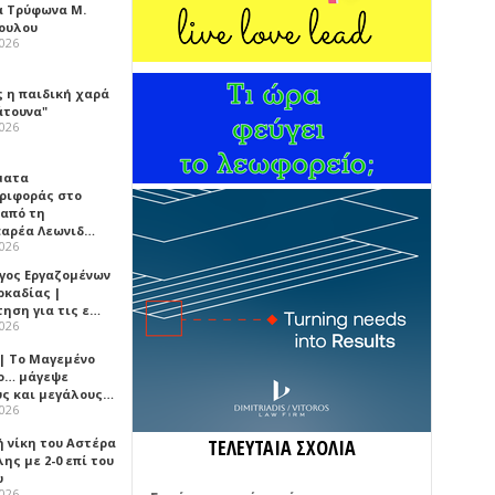
α Τρύφωνα Μ.
ουλου
2026
ς η παιδική χαρά
άτουνα"
2026
ματα
ριφοράς στο
 από τη
αρέα Λεωνιδ…
2026
γος Εργαζομένων
ρκαδίας |
τηση για τις ε…
2026
 | Το Μαγεμένο
ο… μάγεψε
ύς και μεγάλους…
2026
ή νίκη του Αστέρα
ΤΕΛΕΥΤΑΙΑ ΣΧΟΛΙΑ
ης με 2-0 επί του
υ
2026