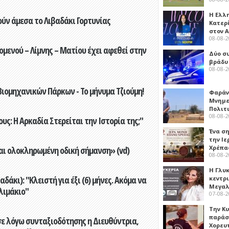
Η Ελλ
ούν άμεσα το Λιβαδάκι Γορτυνίας
Κατερ
στον 
08-08-
ενού – Λίμνης – Ματίου έχει αφεθεί στην
Δύο σ
βράδυ
08-08-
ιομηχανικών Πάρκων - Το μήνυμα Τζιούμη!
Φαράν
Μνημε
Πολιτ
08-08-
ς: Η Αρκαδία Στερείται την Ιστορία της;"
Ένα ση
την Ι
Χρέπα
αι ολοκληρωμένη οδική σήμανση» (vd)
08-08-
Η Γλυ
άκι): "Κλειστή για έξι (6) μήνες. Ακόμα να
κεντρ
Μεγαλ
λιμάκιο"
07-08-
Την Κ
παράσ
ε λόγω συνταξιοδότησης η Διευθύντρια,
Χορευ