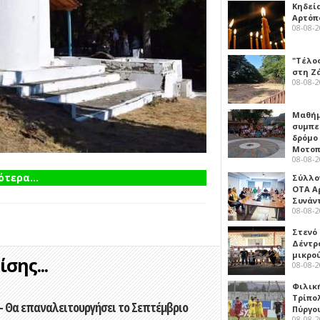
Κηδεί
Αρτόπ
08-08-
"Τέλο
στη Ζ
08-08-
Μαθή
συμπε
δρόμο
Μοτοπ
08-08-
τερα...
Σύλλο
ΟΤΑ Α
Συνάν
08-08-
Στενό
Δέντρ
μικρο
σης...
08-08-
Φιλικ
Τρίπολ
- Θα επαναλειτουργήσει το Σεπτέμβριο
Πύργο
08-08-