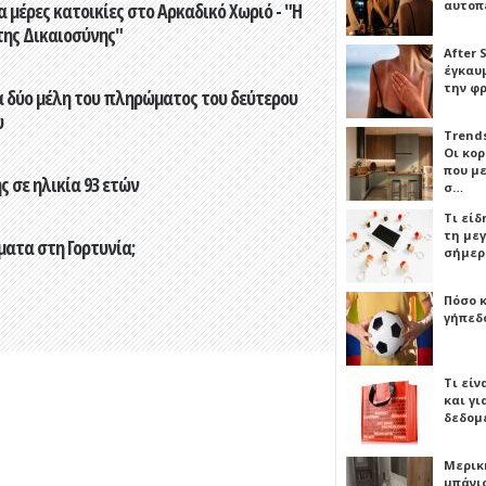
αυτοπ
 μέρες κατοικίες στο Αρκαδικό Χωριό - "Η
της Δικαιοσύνης"
After 
έγκαυμ
την φ
 δύο μέλη του πληρώματος του δεύτερου
υ
Trends
Οι κο
που μ
 σε ηλικία 93 ετών
σ…
Τι είδ
τη με
ματα στη Γορτυνία;
σήμερ
Πόσο 
γήπεδο
Τι είν
και γι
δεδομ
Μερικ
μπάνιο