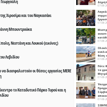
 Γεωργούλη
Δημη
07-08-
Λαγκά
 της Χιροσίμα και του Ναγκασάκι
συμμε
Εργασ
07-08-
Γιάννη Μπουντρούκα
Μυστρ
αναστ
κατάθ
07-08-
πολη, Νεστάνη και Λουκού (εικόνες)
Ολοκλ
κυκλι
θέση 
του Λεβιδίου
07-08-
Πότε θ
 να διασφαλιστούν οι θέσεις εργασίας MERE
τα γρ
Μητρό
η
07-08-
Υπεγρ
Προγρ
ίκεντρο το Καταδυτικό Πάρκο Τυρού και η
Σύμβα
ιδίου
αποκα
07-08-
ΣΕΒΙΠΕ