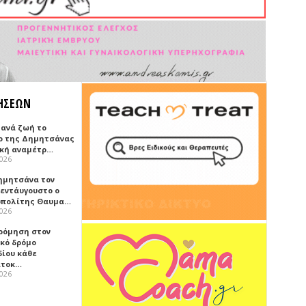
ΗΣΕΩΝ
ξανά ζωή το
ο της Δημητσάνας
ική αναμέτρ…
2026
ημητσάνα τον
εντάυγουστο ο
πολίτης Θαυμα…
2026
ρόμηση στον
ικό δρόμο
δίου κάθε
ατοκ…
2026