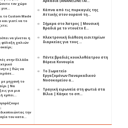
Αρκαδία (ΑΝΑΝΕΩΝΕΤΑΙ…
ώσετε τον χώρο
ε μικ…
Κάπνα από τις πυρκαγιές της
Αττικής στον ουρανό τη…
αι το Custom Made
 και γιατί να το
Σήμερα στο Άστρος | Μουσική
ξετε;
Βραδιά με το ντουέτο Ε…
Ηλεκτρονική διάθεση εισιτηρίων
έπει να γίνεται η
διαρκείας για τους …
 φύλαξη χαλιών
οκαίρι;
Πέντε βραδιές κουκλοθέατρου στη
πές στην Ελλάδα
Βόρεια Κυνουρία
εκτρικό
ίνητο | Πώς να
Το Σωματείο
οιμάσε…
Εργαζομένων Παναρκαδικού
Νοσοκομείου α…
ι με μηχανή το
αίρι | Να
Τραγική ειρωνεία στη φωτιά στα
εις για μια
Βίλια | Κάηκε το σπ…
ή εμπει…
 αγοράζουμε
;
δικοποιώντας την
ογία του κατα…