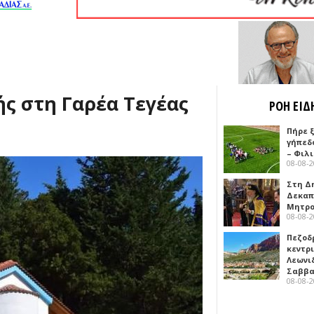
ής στη Γαρέα Τεγέας
ΡΟΗ ΕΙΔ
Πήρε 
γήπεδ
– Φιλ
08-08-
Στη Δ
Δεκαπ
Μητρο
08-08-
Πεζοδ
κεντρ
Λεωνι
Σαββ
08-08-