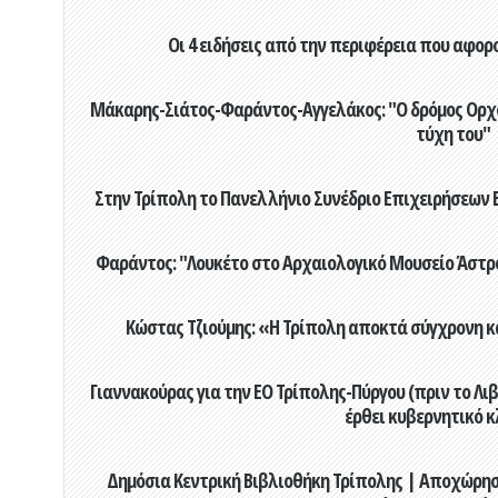
Οι 4 ειδήσεις από την περιφέρεια που αφορ
Μάκαρης-Σιάτος-Φαράντος-Αγγελάκος: "Ο δρόμος Ορχομ
τύχη του"
Στην Τρίπολη το Πανελλήνιο Συνέδριο Επιχειρήσεων Β
Φαράντος: "Λουκέτο στο Αρχαιολογικό Μουσείο Άστρου
Κώστας Τζιούμης: «Η Τρίπολη αποκτά σύγχρονη κ
Γιαννακούρας για την EO Τρίπολης-Πύργου (πριν το Λιβαδ
έρθει κυβερνητικό κ
Δημόσια Κεντρική Βιβλιοθήκη Τρίπολης | Αποχώρησ