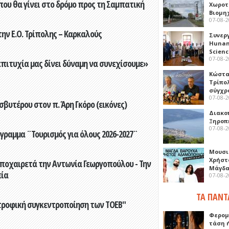
που θα γίνει στο δρόμο προς τη Σαμπατική
Χωροτ
Βιομη
07-08-
ην Ε.Ο. Τρίπολης – Καρκαλούς
Συνερ
Hunan 
Scien
07-08-
επιτυχία μας δίνει δύναμη να συνεχίσουμε»
Κώστα
Τρίπο
σύγχρ
07-08-
βυτέρου στον π. Άρη Γκόρο (εικόνες)
Διακο
Ξηροπ
07-08-
γραμμα ¨Τουρισμός για όλους 2026-2027¨
Μουσι
Χρήστ
ποχαιρετά την Αντωνία Γεωργοπούλου - Την
Μάγδα
εία
07-08-
ΤΑ ΠΑΝΤ
τροφική συγκεντροποίηση των ΤΟΕΒ"
Φερομ
τάση 