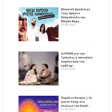
Μουσική βραδιά με
τους Χρήστο
Αδαμόπουλο και
Μάγδα Βαρο…
07-08-2026
ΔΩΡΕΑΝ για την
Τρίπολη, η σπουδαία
παράσταση του
εμβλημ…
07-08-2026
Παράλιο Άστρος | 2ο
Junior Party στο
πλαίσιο του Estell…
07-08-2026