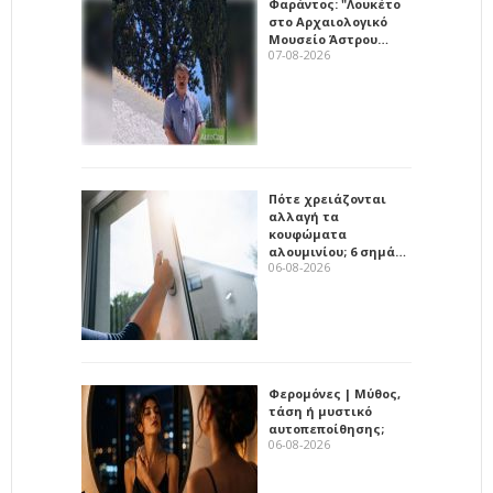
Φαράντος: "Λουκέτο
στο Αρχαιολογικό
Μουσείο Άστρου…
07-08-2026
Πότε χρειάζονται
αλλαγή τα
κουφώματα
αλουμινίου; 6 σημά…
06-08-2026
Φερομόνες | Μύθος,
τάση ή μυστικό
αυτοπεποίθησης;
06-08-2026