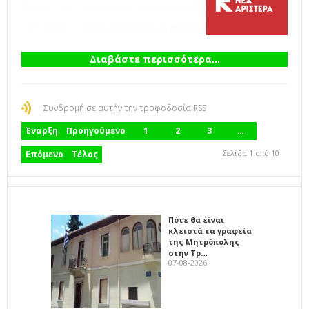
Διαβάστε περισσότερα...
Συνδρομή σε αυτήν την τροφοδοσία RSS
Έναρξη
Προηγούμενο
1
2
3
…
Σελίδα 1 από 10
Επόμενο
Τέλος
Πότε θα είναι
κλειστά τα γραφεία
της Μητρόπολης
στην Τρ…
07-08-2026