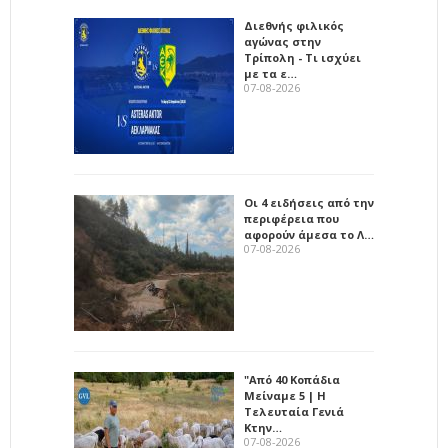
Διεθνής φιλικός
αγώνας στην
Τρίπολη - Τι ισχύει
με τα ε…
07-08-2026
Οι 4 ειδήσεις από την
περιφέρεια που
αφορούν άμεσα το Λ…
07-08-2026
"Από 40 Κοπάδια
Μείναμε 5 | Η
Τελευταία Γενιά
Κτην…
07-08-2026