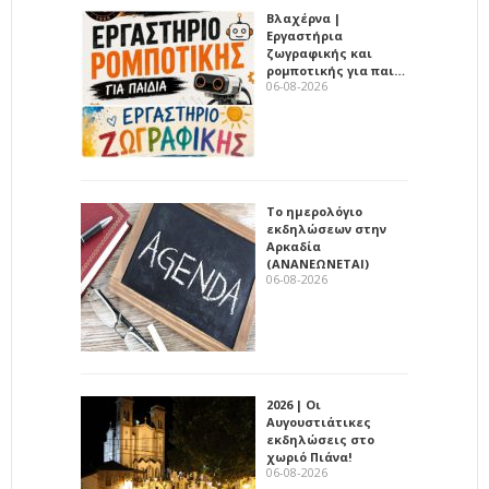
Βλαχέρνα |
Εργαστήρια
ζωγραφικής και
ρομποτικής για παι…
06-08-2026
Το ημερολόγιο
εκδηλώσεων στην
Αρκαδία
(ΑΝΑΝΕΩΝΕΤΑΙ)
06-08-2026
2026 | Οι
Αυγουστιάτικες
εκδηλώσεις στο
χωριό Πιάνα!
06-08-2026