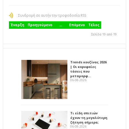
Συνδρομή σε αυτήν την τροφοδοσία RSS
Έναρξη
Προηγούμενο
…
Επόμενο
Τέλος
Σελίδα 19 από 19
Trends κουζίνας 2026
| Οι κορυφαίες
τάσεις που
μεταμορφ…
06-08-2026
Τι είδη σπιτιών
έχουν τη μεγαλύτερη
ζήτηση σήμερα;
06-08-2026