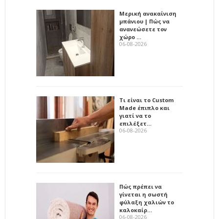
Μερική ανακαίνιση
μπάνιου | Πώς να
ανανεώσετε τον
χώρο …
06-08-2026
Τι είναι το Custom
Made έπιπλο και
γιατί να το
επιλέξετ…
06-08-2026
Πώς πρέπει να
γίνεται η σωστή
φύλαξη χαλιών το
καλοκαίρ…
06-08-2026