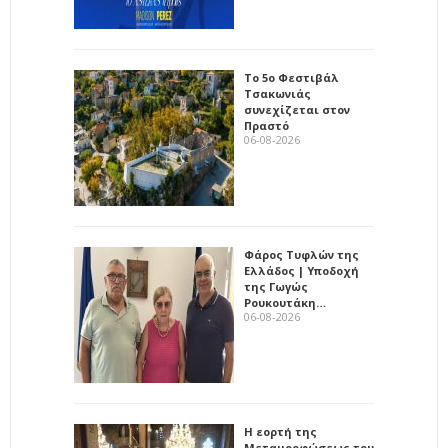
Το 5ο Φεστιβάλ
Τσακωνιάς
συνεχίζεται στον
Πραστό
06-08-2026
Φάρος Τυφλών της
Ελλάδος | Υποδοχή
της Γωγώς
Ρουκουτάκη…
06-08-2026
Η εορτή της
Μεταμορφώσεως του