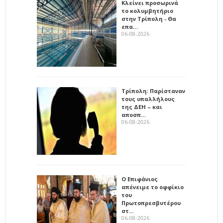
Κλείνει προσωρινά
το κολυμβητήριο
στην Τρίπολη - Θα
επα…
06-08-2026
Τρίπολη: Παρίσταναν
τους υπαλλήλους
της ΔΕΗ – και
αποσπ…
06-08-2026
Ο Επιφάνιος
απένειμε το οφφίκιο
του
Πρωτοπρεσβυτέρου
στ…
06-08-2026