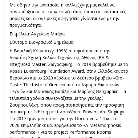
Με οδηγό την φαντασία, η καλλιτέχνης μας καλεί να
συνυπάρξουμε σε έναν κοινό τόπο, όπου οι φανταστικές
μορφές και οι ονειρικές αφηγήσεις γίνονται ένα με την
πραγματικότητα.
Επιμέλεια: Αγγελική Μπάρα
Σύντομο Βιογραφικό Σημείωμα:
Η Βασιλική Κούκου (γ. 1996) αποφοίτησε από την
Ανωτάτη Σχολή Καλών Τεχνών της Αθήνας (BA &
Integrated Master, Ζωγραφική). Το 2019 βραβεύτηκε με το
Rosa’s Luxemburg Foundation Award, στην Ελλάδα και στο
Βερολίνο και το 2020 κέρδισε το δεύτερο βραβείο «Gre-
Taste: The taste of Greece» από το Ίδρυμα Εικαστικών
Τεχνών και Μουσικής Βασίλη και Μαρίνας Θεοχαράκη. Τα
τελευταία χρόνια συνεργάζεται με την γκαλερί
Ζουμπουλάκη, όπου πραγματοποίησε και την πρόσφατη
ατομική της έκθεση με τίτλο «Where Flowers Are Singing».
Το 2017 ήταν performer για την Documenta 14 και το
2020 επιμελήθηκε και ερμήνευσε το «A Metamorphosis
performance?» για το project Performance Rooms