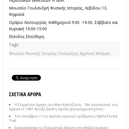
περιοδικών εκθέσεων «Γαία».
Μουσείο Γουλανδρή Φυσικής Ιστορίας, Λεβίδου 13,
Κηφισιά
Ωράριο Λειτουργίας: Καθημερινά 9:00 -14:30, Σάββατο και
Κυριακή 10:00-15:00
Είσοδος Ελεύθερη.
Tags:
Μουσείο Φυσικής Ιστορίας Γουλανδρή,
Αγγελική Μπάρα\,
ΣΧΕΤΙΚΆ ΆΡΘΡΑ
Η Στεμνίτσα τίμησε τον Νίκο Καλτεζιώτη - "Με προσωπικό του
αγώνα το 1981 άνοιξε ξανά η σχολή αργυροχρυσοχοΐας"
Τον Οκτώβριο ο 1ος αγώνας ορεινού τρεξίματος Vytina Forest
Trail
Εγκαινιάστηκε το Πολιτιστικό Κέντρο στη Μηλιά (εικόνες -