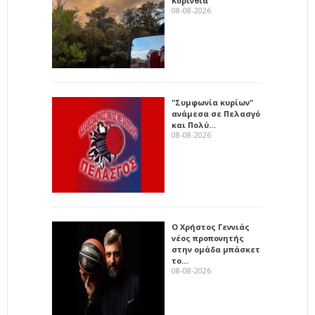
Κορινθία
08-08-2026
"Συμφωνία κυρίων"
ανάμεσα σε Πελασγό
και Πολύ…
08-08-2026
Ο Χρήστος Γεννιάς
νέος προπονητής
στην ομάδα μπάσκετ
το…
08-08-2026