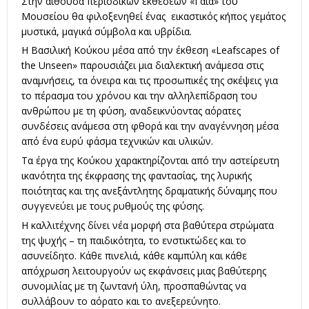
Στην αίθουσα περιοδικών εκθέσεων «Γαία» του
Μουσείου θα φιλοξενηθεί ένας εικαστικός κήπος γεμάτος
μυστικά, μαγικά σύμβολα και υβρίδια.
Η Βασιλική Κούκου μέσα από την έκθεση «Leafscapes of
the Unseen» παρουσιάζει μια διαλεκτική ανάμεσα στις
αναμνήσεις, τα όνειρα και τις προσωπικές της σκέψεις για
το πέρασμα του χρόνου και την αλληλεπίδραση του
ανθρώπου με τη φύση, αναδεικνύοντας αόρατες
συνδέσεις ανάμεσα στη φθορά και την αναγέννηση μέσα
από ένα ευρύ φάσμα τεχνικών και υλικών.
Τα έργα της Κούκου χαρακτηρίζονται από την αστείρευτη
ικανότητα της έκφρασης της φαντασίας, της λυρικής
ποιότητας και της ανεξάντλητης δραματικής δύναμης που
συγγενεύει με τους ρυθμούς της φύσης.
Η καλλιτέχνης δίνει νέα μορφή στα βαθύτερα στρώματα
της ψυχής – τη παιδικότητα, το ενστικτώδες και το
ασυνείδητο. Κάθε πινελιά, κάθε καμπύλη και κάθε
απόχρωση λειτουργούν ως εκφάνσεις μιας βαθύτερης
συνομιλίας με τη ζωντανή ύλη, προσπαθώντας να
συλλάβουν το αόρατο και το ανεξερεύνητο.