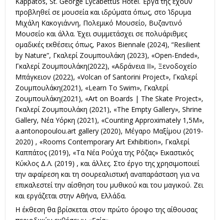
Kappatos, St. George Lycabettus Hotel. Έργα της έχουν
προβληθεί σε μουσεία και ιδρύματα όπως, στο Ίδρυμα
Μιχάλη Κακογιάννη, Πολεμικό Μουσείο, Βυζαντινό
Μουσείο και άλλα. Έχει συμμετάσχει σε πολυάριθμες
ομαδικές εκθέσεις όπως, Paxos Biennale (2024), “Resilient
by Nature”, Γκαλερί Ζουμπουλάκη (2023), «Open-Ended»,
Γκαλερί Ζουμπουλάκη(2022), «Αδράνεια ΙΙ», Ξενοδοχείο
Μπάγκειον (2022), «Volcan of Santorini Project», Γκαλερί
Ζουμπουλάκη(2021), «Learn To Swim», Γκαλερί
Ζουμπουλάκη(2021), «Art on Boards | The Skate Project»,
Γκαλερί Ζουμπουλάκη (2021), «The Empty Gallery», Shrine
Gallery, Νέα Υόρκη (2021), «Counting Approximately 1,5M»,
a.antonopoulou.art gallery (2020), Μέγαρο Μαξίμου (2019-
2020) , «Rooms Contemporary Art Exhibition», Γκαλερί
Καππάτος (2019), «Τα Νέα Ρούχα της Ρόζας» Εικαστικός
Κύκλος Δ.Λ. (2019) , και άλλες. Στο έργο της χρησιμοποιεί
την αφαίρεση και τη σουρεαλιστική αναπαράσταση για να
επικαλεστεί την αίσθηση του μυθικού και του μαγικού. Ζει
και εργάζεται στην Αθήνα, Ελλάδα.
Η έκθεση θα βρίσκεται στον πρώτο όροφο της αίθουσας