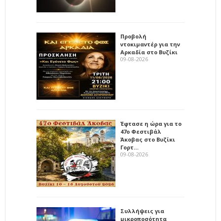
Προβολή
ντοκιμαντέρ για την
Αρκαδία στο Βυζίκι
09-08-2026
Έφτασε η ώρα για το
47ο Φεστιβάλ
Άκοβας στο Βυζίκι
Γορτ…
09-08-2026
Συλλήψεις για
μικροποσότητα