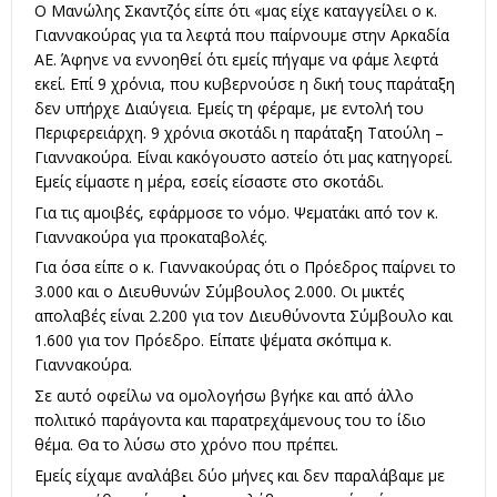
Ο Μανώλης Σκαντζός είπε ότι «μας είχε καταγγείλει ο κ.
Γιαννακούρας για τα λεφτά που παίρνουμε στην Αρκαδία
ΑΕ. Άφηνε να εννοηθεί ότι εμείς πήγαμε να φάμε λεφτά
εκεί. Επί 9 χρόνια, που κυβερνούσε η δική τους παράταξη
δεν υπήρχε Διαύγεια. Εμείς τη φέραμε, με εντολή του
Περιφερειάρχη. 9 χρόνια σκοτάδι η παράταξη Τατούλη –
Γιαννακούρα. Είναι κακόγουστο αστείο ότι μας κατηγορεί.
Εμείς είμαστε η μέρα, εσείς είσαστε στο σκοτάδι.
Για τις αμοιβές, εφάρμοσε το νόμο. Ψεματάκι από τον κ.
Γιαννακούρα για προκαταβολές.
Για όσα είπε ο κ. Γιαννακούρας ότι ο Πρόεδρος παίρνει το
3.000 και ο Διευθυνών Σύμβουλος 2.000. Οι μικτές
απολαβές είναι 2.200 για τον Διευθύνοντα Σύμβουλο και
1.600 για τον Πρόεδρο. Είπατε ψέματα σκόπιμα κ.
Γιαννακούρα.
Σε αυτό οφείλω να ομολογήσω βγήκε και από άλλο
πολιτικό παράγοντα και παρατρεχάμενους του το ίδιο
θέμα. Θα το λύσω στο χρόνο που πρέπει.
Εμείς είχαμε αναλάβει δύο μήνες και δεν παραλάβαμε με