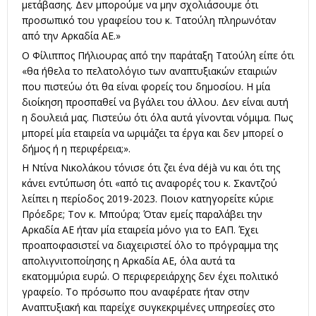
μετάβασης. Δεν μπορούμε να μην σχολιάσουμε ότι
προσωπικό του γραφείου του κ. Τατούλη πληρωνόταν
από την Αρκαδία ΑΕ.»
Ο Φίλιππος Πήλιουρας από την παράταξη Τατούλη είπε ότι
«θα ήθελα το πελατολόγιο των αναπτυξιακών εταιριών
που πιστεύω ότι θα είναι φορείς του δημοσίου. Η μία
διοίκηση προσπαθεί να βγάλει του άλλου. Δεν είναι αυτή
η δουλειά μας. Πιστεύω ότι όλα αυτά γίνονται νόμιμα. Πως
μπορεί μία εταιρεία να ωριμάζει τα έργα και δεν μπορεί ο
δήμος ή η περιφέρεια;».
Η Ντίνα Νικολάκου τόνισε ότι ζει ένα déjà vu και ότι της
κάνει εντύπωση ότι «από τις αναφορές του κ. Σκαντζού
λείπει η περίοδος 2019-2023. Ποιον κατηγορείτε κύριε
Πρόεδρε; Τον κ. Μπούρα; Όταν εμείς παραλάβει την
Αρκαδία ΑΕ ήταν μία εταιρεία μόνο για το ΕΑΠ. Έχει
προαποφασιστεί να διαχειριστεί όλο το πρόγραμμα της
απολιγνιτοποίησης η Αρκαδία ΑΕ, όλα αυτά τα
εκατομμύρια ευρώ. Ο περιφερειάρχης δεν έχει πολιτικό
γραφείο. Το πρόσωπο που αναφέρατε ήταν στην
Αναπτυξιακή και παρείχε συγκεκριμένες υπηρεσίες στο