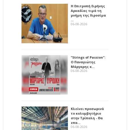
Η Επιτροπή Ειρήνης
Αρκαδίας τιμά τη
μνήμη της Χιροσίμα
…
06-08-2026
"Strings of Passion":
Ο Παναγιώτης
Μάργαρης κ…
06-08-2026
Κλείνει προσωρινά
το κολυμβητήριο
στην Τρίπολη - Θα
επα…
06-08-2026