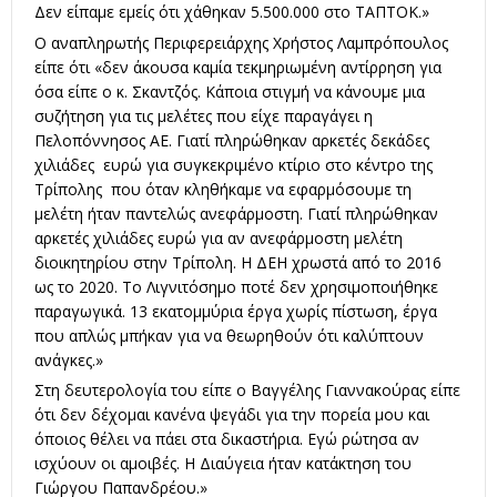
Δεν είπαμε εμείς ότι χάθηκαν 5.500.000 στο ΤΑΠΤΟΚ.»
Ο αναπληρωτής Περιφερειάρχης Χρήστος Λαμπρόπουλος
είπε ότι «δεν άκουσα καμία τεκμηριωμένη αντίρρηση για
όσα είπε ο κ. Σκαντζός. Κάποια στιγμή να κάνουμε μια
συζήτηση για τις μελέτες που είχε παραγάγει η
Πελοπόννησος ΑΕ. Γιατί πληρώθηκαν αρκετές δεκάδες
χιλιάδες ευρώ για συγκεκριμένο κτίριο στο κέντρο της
Τρίπολης που όταν κληθήκαμε να εφαρμόσουμε τη
μελέτη ήταν παντελώς ανεφάρμοστη. Γιατί πληρώθηκαν
αρκετές χιλιάδες ευρώ για αν ανεφάρμοστη μελέτη
διοικητηρίου στην Τρίπολη. Η ΔΕΗ χρωστά από το 2016
ως το 2020. Το Λιγνιτόσημο ποτέ δεν χρησιμοποιήθηκε
παραγωγικά. 13 εκατομμύρια έργα χωρίς πίστωση, έργα
που απλώς μπήκαν για να θεωρηθούν ότι καλύπτουν
ανάγκες.»
Στη δευτερολογία του είπε ο Βαγγέλης Γιαννακούρας είπε
ότι δεν δέχομαι κανένα ψεγάδι για την πορεία μου και
όποιος θέλει να πάει στα δικαστήρια. Εγώ ρώτησα αν
ισχύουν οι αμοιβές. Η Διαύγεια ήταν κατάκτηση του
Γιώργου Παπανδρέου.»