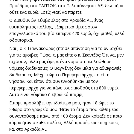
Προέδρος στο ΤΑΠΤΟΚ, στο Πελοπόννησος ΑΕ, δεν πήρα
ούτε ένα ευρώ. Εσείς γιατί να πάρετε;
Ο Διευθυνών Σύμβουλος στο Αρκαδία ΑΕ, ένας
ευυπόληπτος πολίτης, εξαιρετικά τίμιος στον
επαγγελματικό του βίο έπαιρνε 420 ευρώ, όχι μισθό, αλλά
οδοιπορικά.
Ναι , ο κ. Γιαννακουρας ζήτησε απάντηση για το αν ισχύει
για τις αμοιβές. Τώρα, τι μας είπε ο κ. Σκαντζός; Ότι ναι μεν
ισχύουν, αλλά μας έφερε ένα νομο ότι ακολούθησε
νόμικες διαδικασίες. Ο Βαγγέλης δεν μιλά για αδιαφανείς
διαδικασίες. Μέχρι τώρα ο Περιφερειάρχης ποιεί τη
νήσσαν. Και είπαν ότι συνεννοήθηκαν με τον
περιφερειάρχη για να πάνε τους μισθούς στα 800 ευρώ.
Αυτό είναι γύφτικο ή εβραίικό παζάρι;
Είπαμε προσλάβει την ιδιαίτερα μου, ήταν 18 ώρες το
24ωρο στο γραφείο μου. Ήταν το άτομο που κάθε μέρα
συναντούσαμε πάνω από 100 άτομα. Δεν κοίταζε σε ποιο
κόμμα ήταν ο κάθε πολίτες. Αλλά προσέφερε υπηρεσίες
και στο Αρκαδία ΑΕ.