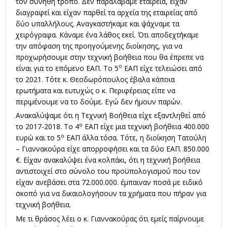
τον συνήθη τρόπο. Δεν παραλάβαμε εταιρεία, είχαν
διαγραφεί και είχαν παρθεί τα αρχεία της εταιρείας από
δύο υπαλλήλους. Αναγκαστήκαμε και ψάχναμε τα
χειρόγραφα. Κάναμε ένα λάθος εκεί. Ότι αποδεχτήκαμε
την απόφαση της προηγούμενης διοίκησης, για να
προχωρήσουμε στην τεχνική βοήθεια που θα έπρεπε να
ο
είναι για το επόμενο ΕΑΠ. Το 5
ΕΑΠ είχε τελειώσει από
το 2021. Τότε κ. Θεοδωρόπουλος έβαλα κάποια
ερωτήματα και ευτυχώς ο κ. Περιφέρειας είπε να
περιμένουμε να το δούμε. Εγώ δεν ήμουν παρών.
Ανακαλύψαμε ότι η Τεχνική Βοήθεια είχε εξαντληθεί από
ο
το 2017-2018. Το 4
ΕΑΠ είχε μια τεχνική βοήθεια 400.000
ο
ευρώ και το 5
ΕΑΠ άλλα τόσα. Τότε, η διοίκηση Τατούλη
– Γιαννακούρα είχε απορροφήσει και τα δύο ΕΑΠ. 850.000
€. Είχαν ανακαλύψει ένα κολπάκι, ότι η τεχνική βοήθεια
αντιστοιχεί στο σύνολο του προϋπολογισμού που τον
είχαν ανεβάσει στα 72.000.000. έμπαιναν ποσά με ειδικό
σκοπό για να δικαιολογήσουν τα χρήματα που πήραν για
τεχνική βοήθεια.
Με τι θράσος λέει ο κ. Γιαννακούρας ότι εμείς παίρνουμε