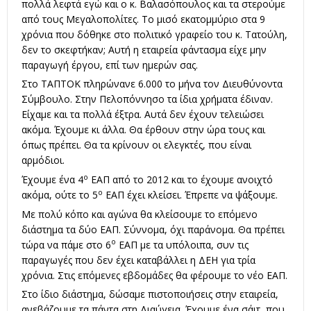
πολλά λεφτά εγώ και ο κ. Βαλασόπουλος και τα στερούμε
από τους Μεγαλοπολίτες. Το μισό εκατομμύριο στα 9
χρόνια που δόθηκε στο πολιτικό γραφείο του κ. Τατούλη,
δεν το σκεφτήκαν; Αυτή η εταιρεία φάντασμα είχε μην
παραγωγή έργου, επί των ημερών σας.
Στο ΤΑΠΤΟΚ πληρώνανε 6.000 το μήνα τον Διευθύνοντα
Σύμβουλο. Στην Πελοπόννησο τα ίδια χρήματα έδιναν.
Είχαμε και τα πολλά έξτρα. Αυτά δεν έχουν τελειώσει
ακόμα. Έχουμε κι άλλα. Θα έρθουν στην ώρα τους και
όπως πρέπει. Θα τα κρίνουν οι ελεγκτές, που είναι
αρμόδιοι.
ο
Έχουμε ένα 4
ΕΑΠ από το 2012 και το έχουμε ανοιχτό
ο
ακόμα, ούτε το 5
ΕΑΠ έχει κλείσει. Έπρεπε να ψάξουμε.
Με πολύ κόπο και αγώνα θα κλείσουμε το επόμενο
διάστημα τα δύο ΕΑΠ. Σύννομα, όχι παράνομα. Θα πρέπει
ο
τώρα να πάμε στο 6
ΕΑΠ με τα υπόλοιπα, συν τις
παραγωγές που δεν έχει καταβάλλει η ΔΕΗ για τρία
χρόνια. Στις επόμενες εβδομάδες θα φέρουμε το νέο ΕΑΠ.
Στο ίδιο διάστημα, δώσαμε πιστοποιήσεις στην εταιρεία,
ανεβάζουμε τα πάντα στη Διαύγεια. Έχουμε ένα σάιτ, που