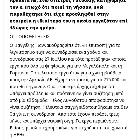
Αρκαδία ΑΕ, ενώ ο Πέτρος Τατούλης κατηγόρησε
τον κ. Πτωχό ότι ποιεί τη νήσσαν, ενώ
παραδέχτηκε ότι είχε προσληφθεί στην
εταιρεία η ιδιαίτερα του η οποία εργαζόταν επί
18 ώρες την ημέρα.
ΟΙ ΤΟΠΟΘΕΤΗΣΕΙΣ
Ο Βαγγέλης Γιαννακούρας είπε ότι «Η επιτροπή για το
λιγνιτόσημο είχε να συνεδριάσει ένα χρόνο και
συνεδρίασε στις 27 Ιουλίου και τότε προτάθηκαν κάποια
έργα που όλα τα ψηφίσαμε για την Μεγαλόπολη και τη
Γορτυνία. Το τελευταίο έργο ήταν για τεχνική βοήθεια
προς την Αρκαδία ΑΕ. Είχαμε ενστάσεις για τα 775.000 και
που θα πήγαιναν. Ο κ. Περιφερειάρχης δέχθηκε ότι
υπάρχει πρόβλημα και πρότεινε αν γίνει συζήτηση μετά
από μία εβδομάδα. Τέλος Αυγούστου αποφασίστηκε να
γίνει συζήτηση. Τελευταία στιγμή ειδοποιηθήκαμε ότι δεν
θα γίνει η συνεδρίαση. Από τότε έχουν περάσει τρεις
μήνες και υπάρχει νεκρική σιγή. Τα έργα περιμένουν.
Επίσης, ρωτώ τι έχουμε κάνει για τα χρήματα που χρωστά
η ΔΕΗ».