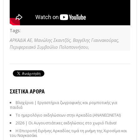
Tags:
ΑΡΚΑΔΙΑ ΑΕ,
Μανώλης Σκαντζός,
Βαγγέλης Γιαννακούρας,
Περιφερειακό Συμβούλιο Πελοποννήσου,
ΣΧΕΤΙΚΆ ΆΡΘΡΑ
Βλαχέρνα | Εργαστήρια ζωγραφικής και ρομποτικής για
παιδιά
Το ημερολόγιο εκδηλώσεων στην Αρκαδία (ΑΝΑΝΕΩΝΕΤΑΙ)
2026 | Οι Αυγουστιάτικες εκδηλώσεις στο χωριό Πιάνα!
Η Επιτροπή Ειρήνης Αρκαδίας τιμά τη μνήμη της Χιροσίμα και
του Ναγκασάκι