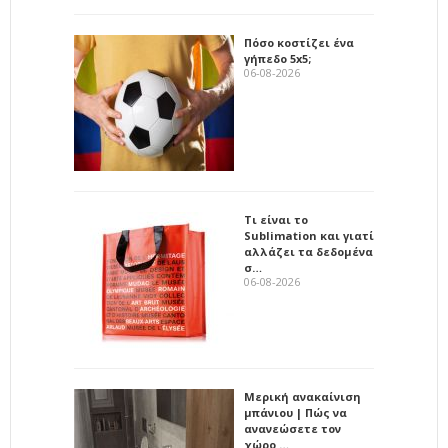
Πόσο κοστίζει ένα
γήπεδο 5x5;
06-08-2026
Τι είναι το
Sublimation και γιατί
αλλάζει τα δεδομένα
σ…
06-08-2026
Μερική ανακαίνιση
μπάνιου | Πώς να
ανανεώσετε τον
χώρο …