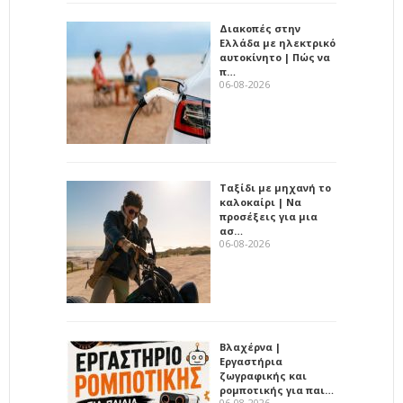
Διακοπές στην
Ελλάδα με ηλεκτρικό
αυτοκίνητο | Πώς να
π…
06-08-2026
Ταξίδι με μηχανή το
καλοκαίρι | Να
προσέξεις για μια
ασ…
06-08-2026
Βλαχέρνα |
Εργαστήρια
ζωγραφικής και
ρομποτικής για παι…
06-08-2026