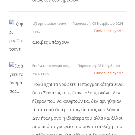
τζέφρι μινέϊκο τσαντ
Παρασκευή, 08 Νοεμβρίου 2024
Σύνδεσμος σχολίου
13:47
αμοιβές υπάρχουν
Εισάγετε το όνομά σας...
Παρασκευή, 08 Νοεμβρίου
Σύνδεσμος σχολίου
2024 13:26
Πολύ light τα γράφετε. Η πραγματικότητα είναι
ότι ο Σκαντζος τους έκανε όλους σκόνη. Δεν
ήξεραν που να κρυφτούν και δεν αρνήθηκαν
τίποτα από όσα με στοιχεία τους καταλόγισε.
Δεν ήταν μόνο η ιδιαίτερα του αλλά και άλλοι
δυο από το γραφείο του συν τα στελέχη που
αμείβονταν παχυλά. Μένει να δούμε εάν ο