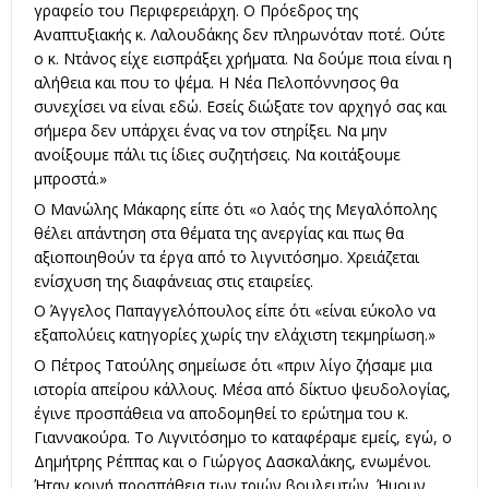
γραφείο του Περιφερειάρχη. Ο Πρόεδρος της
Αναπτυξιακής κ. Λαλουδάκης δεν πληρωνόταν ποτέ. Ούτε
ο κ. Ντάνος είχε εισπράξει χρήματα. Να δούμε ποια είναι η
αλήθεια και που το ψέμα. Η Νέα Πελοπόννησος θα
συνεχίσει να είναι εδώ. Εσείς διώξατε τον αρχηγό σας και
σήμερα δεν υπάρχει ένας να τον στηρίξει. Να μην
ανοίξουμε πάλι τις ίδιες συζητήσεις. Να κοιτάξουμε
μπροστά.»
Ο Μανώλης Μάκαρης είπε ότι «ο λαός της Μεγαλόπολης
θέλει απάντηση στα θέματα της ανεργίας και πως θα
αξιοποιηθούν τα έργα από το λιγνιτόσημο. Χρειάζεται
ενίσχυση της διαφάνειας στις εταιρείες.
Ο Άγγελος Παπαγγελόπουλος είπε ότι «είναι εύκολο να
εξαπολύεις κατηγορίες χωρίς την ελάχιστη τεκμηρίωση.»
Ο Πέτρος Τατούλης σημείωσε ότι «πριν λίγο ζήσαμε μια
ιστορία απείρου κάλλους. Μέσα από δίκτυο ψευδολογίας,
έγινε προσπάθεια να αποδομηθεί το ερώτημα του κ.
Γιαννακούρα. Το Λιγνιτόσημο το καταφέραμε εμείς, εγώ, ο
Δημήτρης Ρέππας και ο Γιώργος Δασκαλάκης, ενωμένοι.
Ήταν κοινή προσπάθεια των τριών βουλευτών. Ήμουν