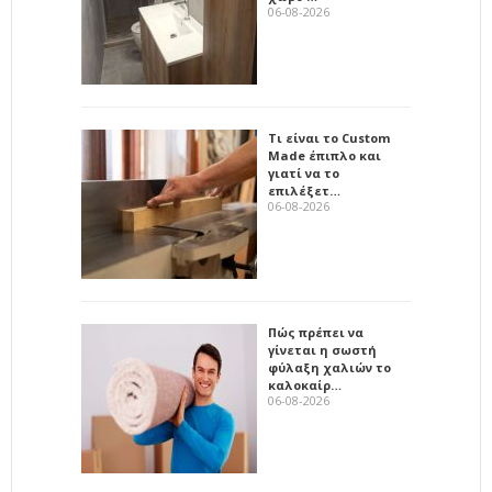
06-08-2026
Τι είναι το Custom
Made έπιπλο και
γιατί να το
επιλέξετ…
06-08-2026
Πώς πρέπει να
γίνεται η σωστή
φύλαξη χαλιών το
καλοκαίρ…
06-08-2026