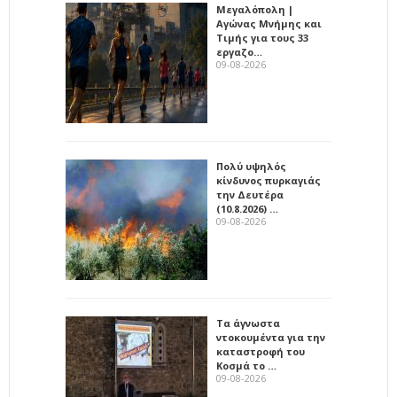
Μεγαλόπολη |
Αγώνας Μνήμης και
Τιμής για τους 33
εργαζο…
09-08-2026
Πολύ υψηλός
κίνδυνος πυρκαγιάς
την Δευτέρα
(10.8.2026) …
09-08-2026
Τα άγνωστα
ντοκουμέντα για την
καταστροφή του
Κοσμά το …
09-08-2026