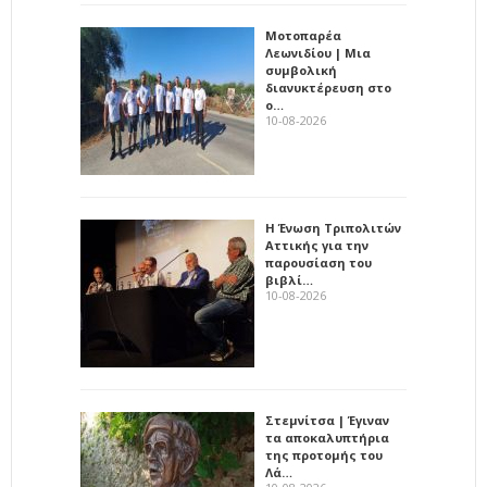
Μοτοπαρέα
Λεωνιδίου | Μια
συμβολική
διανυκτέρευση στο
ο…
10-08-2026
Η Ένωση Τριπολιτών
Αττικής για την
παρουσίαση του
βιβλί…
10-08-2026
Στεμνίτσα | Έγιναν
τα αποκαλυπτήρια
της προτομής του
Λά…