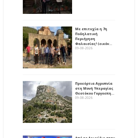
Με επιτυχία η 7η
Ποδηλατική
Περιήγηση
Φαλαισίας! (εικόν…
09-08-2026
Προεόρτια Αγρυπνία
στη Μονή Υπεραγίας
Θεοτόκου Γοργοεπη…
09-08-2026
Από το Λεωνίδιο στην