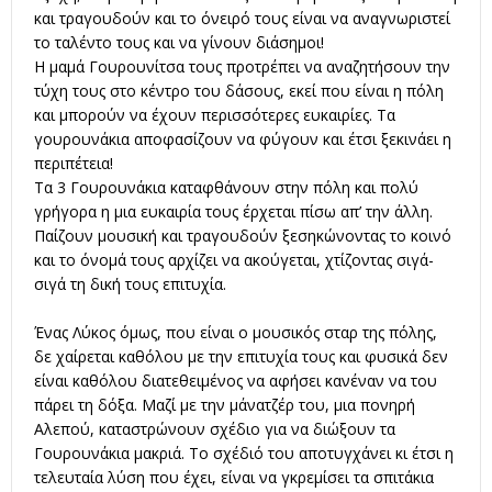
και τραγουδούν και το όνειρό τους είναι να αναγνωριστεί
το ταλέντο τους και να γίνουν διάσημοι!
Η μαμά Γουρουνίτσα τους προτρέπει να αναζητήσουν την
τύχη τους στο κέντρο του δάσους, εκεί που είναι η πόλη
και μπορούν να έχουν περισσότερες ευκαιρίες. Τα
γουρουνάκια αποφασίζουν να φύγουν και έτσι ξεκινάει η
περιπέτεια!
Τα 3 Γουρουνάκια καταφθάνουν στην πόλη και πολύ
γρήγορα η μια ευκαιρία τους έρχεται πίσω απ’ την άλλη.
Παίζουν μουσική και τραγουδούν ξεσηκώνοντας το κοινό
και το όνομά τους αρχίζει να ακούγεται, χτίζοντας σιγά-
σιγά τη δική τους επιτυχία.
Ένας Λύκος όμως, που είναι ο μουσικός σταρ της πόλης,
δε χαίρεται καθόλου με την επιτυχία τους και φυσικά δεν
είναι καθόλου διατεθειμένος να αφήσει κανέναν να του
πάρει τη δόξα. Μαζί με την μάνατζέρ του, μια πονηρή
Αλεπού, καταστρώνουν σχέδιο για να διώξουν τα
Γουρουνάκια μακριά. Το σχέδιό του αποτυγχάνει κι έτσι η
τελευταία λύση που έχει, είναι να γκρεμίσει τα σπιτάκια