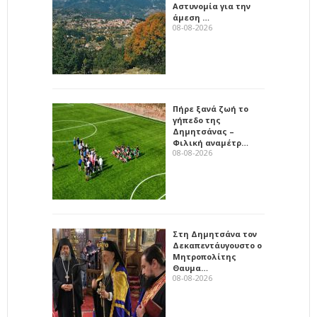
Αστυνομία για την
άμεση …
08-08-2026
Πήρε ξανά ζωή το
γήπεδο της
Δημητσάνας –
Φιλική αναμέτρ…
08-08-2026
Στη Δημητσάνα τον
Δεκαπεντάυγουστο ο
Μητροπολίτης
Θαυμα…
08-08-2026