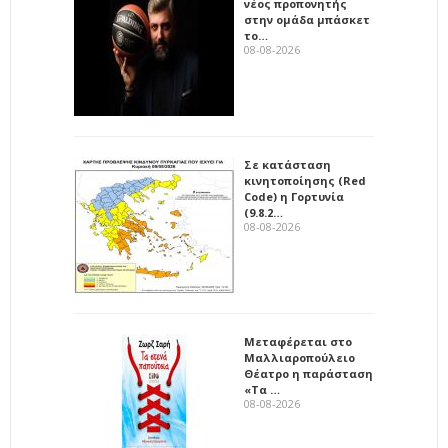
νέος προπονητής
στην ομάδα μπάσκετ
το…
08-08-2026
Σε κατάσταση
κινητοποίησης (Red
Code) η Γορτυνία
(9.8.2…
08-08-2026
Μεταφέρεται στο
Μαλλιαροπούλειο
Θέατρο η παράσταση
«Τα …
08-08-2026