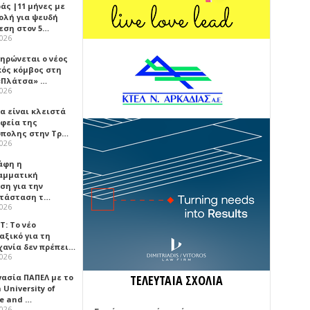
άς |11 μήνες με
ολή για ψευδή
εση στον 5…
2026
ηρώνεται ο νέος
κός κόμβος στη
«Πλάτσα» …
2026
α είναι κλειστά
αφεία της
πολης στην Τρ…
2026
άφη η
αμματική
ση για την
τάσταση τ…
2026
Τ: Το νέο
αξικό για τη
χανία δεν πρέπει…
2026
γασία ΠΑΠΕΛ με το
ΤΕΛΕΥΤΑΙΑ ΣΧΟΛΙΑ
University of
ce and …
2026