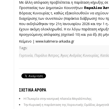
Με άλλη απόφαση προβλέπεται η παράταση κήρυξης σε 
Προστασίας των Δημοτικών Κοινοτήτων
Παραλίου Άστ
Βόρειας Κυνουρίας τ, καθώς εξακολουθούν να ισχύουν ο
διαχείρισης των συνεπειών (παράκτια διάβρωση) που π
που εκδηλώθηκαν την 21η Ιανουαρίου 2026 και την 1 η 
έχουν ακόμη ολοκληρωθεί. Η εν λόγω παράταση κήρυξης
προηγούμενης απόφασης (σχετικό 10) και για έξι (6) μήν
Κείμενο |
www.kalimera-arkadia.gr
Tags:
Γορτυνία,
Παράλιο Άστρος,
Άγιος Ανδρέας Κυνουρίας,
Κατάσ
ΣΧΕΤΙΚΆ ΆΡΘΡΑ
Η Γλυκερία στην κεντρική πλατεία Μεγαλόπολης
Την Κυριακή η παράσταση της Χορευτικής Ομάδας Δημητσάν