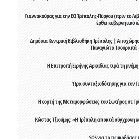
Γιαννακούρας για την EO Τρίπολης-Πύργου (πριν το Λιβαδ
έρθει κυβερνητικό κ
Δημόσια Κεντρική Βιβλιοθήκη Τρίπολης | Αποχώρησ
Παναγιώτα Τσουραπά -
Η Επιτροπή Ειρήνης Αρκαδίας τιμά τη μνήμη
Ώρα συνταξιοδότησης για τον 
Η εορτή της Μεταμορφώσεως του Σωτήρος σε Τρί
Κώστας Τζιούμης: «Η Τρίπολη αποκτά σύγχρονη κ
SOS για το πευκοδάσος 