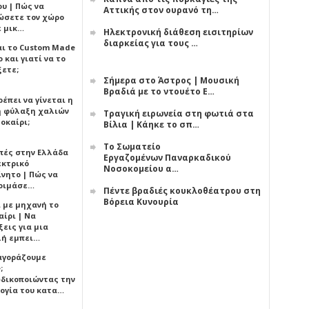
υ | Πώς να
Αττικής στον ουρανό τη…
ώσετε τον χώρο
ε μικ…
Ηλεκτρονική διάθεση εισιτηρίων
διαρκείας για τους …
αι το Custom Made
 και γιατί να το
ξετε;
Σήμερα στο Άστρος | Μουσική
Βραδιά με το ντουέτο Ε…
έπει να γίνεται η
 φύλαξη χαλιών
Τραγική ειρωνεία στη φωτιά στα
οκαίρι;
Βίλια | Κάηκε το σπ…
Το Σωματείο
πές στην Ελλάδα
Εργαζομένων Παναρκαδικού
εκτρικό
Νοσοκομείου α…
ίνητο | Πώς να
οιμάσε…
Πέντε βραδιές κουκλοθέατρου στη
Βόρεια Κυνουρία
ι με μηχανή το
αίρι | Να
εις για μια
ή εμπει…
 αγοράζουμε
;
δικοποιώντας την
ογία του κατα…