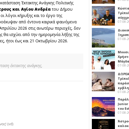
κατάσταση Έκτακτης Ανάγκης Πολιτικής
Κώστα
ρους και Αγίου Ανδρέα
του Δήμου
Τρίπο
ι λόγοι κήρυξης και το έργο της
σύγχρ
ροέκυψαν από έντονα καιρικά φαινόμενα
07-08-
Απριλίου 2026 στις ανωτέρω περιοχές, δεν
Διακο
 θα ισχύει από την ημερομηνία λήξης της
Ξηροπ
07-08-
ες, ήτοι έως και 21 Οκτωβρίου 2026.
Μουσι
Χρήστ
Μάγδα
ταση έκτακτης ανάγκης,
07-08-
ΔΩΡΕΑ
Τρίπο
παράσ
εμβλ
07-08-
Παράλ
Junior
του Es
07-08-
Άστρος
ας! (vd)
καλοκ