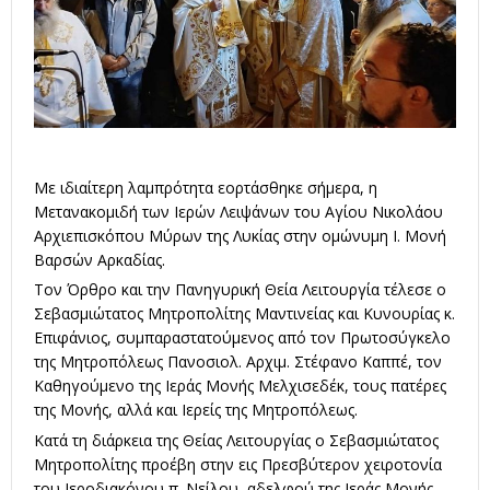
Με ιδιαίτερη λαμπρότητα εορτάσθηκε σήμερα, η
Μετανακομιδή των Ιερών Λειψάνων του Αγίου Νικολάου
Αρχιεπισκόπου Μύρων της Λυκίας στην ομώνυμη Ι. Μονή
Βαρσών Αρκαδίας.
Τον Όρθρο και την Πανηγυρική Θεία Λειτουργία τέλεσε ο
Σεβασμιώτατος Μητροπολίτης Μαντινείας και Κυνουρίας κ.
Επιφάνιος, συμπαραστατούμενος από τον Πρωτοσύγκελο
της Μητροπόλεως Πανοσιολ. Αρχιμ. Στέφανο Καππέ, τον
Καθηγούμενο της Ιεράς Μονής Μελχισεδέκ, τους πατέρες
της Μονής, αλλά και Ιερείς της Μητροπόλεως.
Κατά τη διάρκεια της Θείας Λειτουργίας ο Σεβασμιώτατος
Μητροπολίτης προέβη στην εις Πρεσβύτερον χειροτονία
του Ιεροδιακόνου π. Νείλου, αδελφού της Ιεράς Μονής