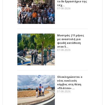
το 8ο Εργαστήριο της
τέχ…
07-08-2026
Μυστράς |11 μήνες
με αναστολή για
ψευδή κατάθεση
στον 5…
07-08-2026
Ολοκληρώνεται ο
νέος κυκλικός
κόμβος στη θέση
«Πλάτσα» …
07-08-2026