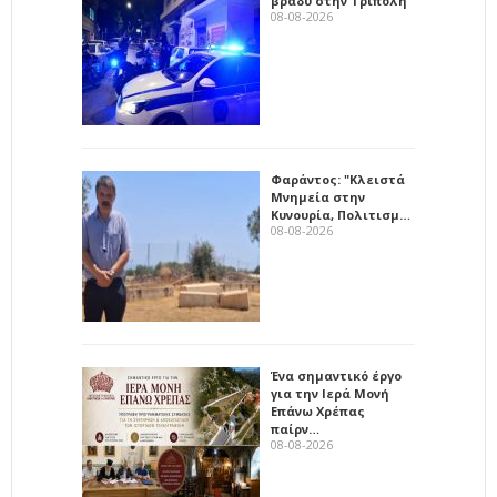
βράδυ στην Τρίπολη
08-08-2026
Φαράντος: "Κλειστά
Μνημεία στην
Κυνουρία, Πολιτισμ…
08-08-2026
Ένα σημαντικό έργο
για την Ιερά Μονή
Επάνω Χρέπας
παίρν…
08-08-2026