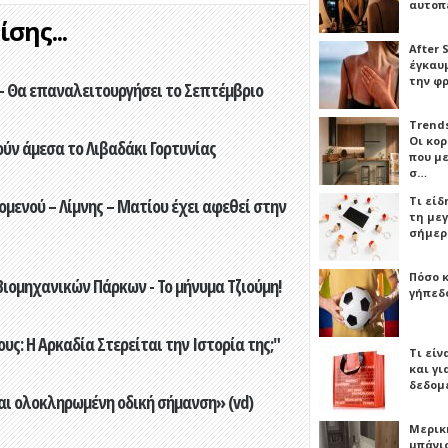
αυτοπ
σης...
After 
έγκαυμ
την φ
- Θα επαναλειτουργήσει το Σεπτέμβριο
Trends
Οι κο
ούν άμεσα το Λιβαδάκι Γορτυνίας
που μ
σ…
Τι είδ
ενού – Λίμνης – Ματίου έχει αφεθεί στην
τη με
σήμερ
Πόσο 
ιομηχανικών Πάρκων - Το μήνυμα Τζιούμη!
γήπεδο
ς: Η Αρκαδία Στερείται την Ιστορία της;"
Τι είν
και γι
δεδομ
αι ολοκληρωμένη οδική σήμανση» (vd)
Μερικ
μπάνιο