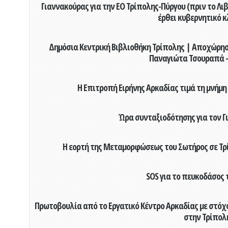
Γιαννακούρας για την EO Τρίπολης-Πύργου (πριν το Λιβαδ
έρθει κυβερνητικό κ
Δημόσια Κεντρική Βιβλιοθήκη Τρίπολης | Αποχώρησ
Παναγιώτα Τσουραπά -
Η Επιτροπή Ειρήνης Αρκαδίας τιμά τη μνήμη
Ώρα συνταξιοδότησης για τον 
Η εορτή της Μεταμορφώσεως του Σωτήρος σε Τρί
SOS για το πευκοδάσος 
Πρωτοβουλία από το Εργατικό Κέντρο Αρκαδίας με στόχο
στην Τρίπολ