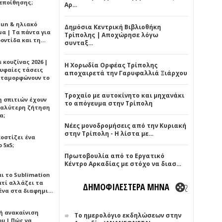
εποίθησης;
Αρ…
Sun & ηλιακό
Δημόσια Κεντρική Βιβλιοθήκη
α | Τα πάντα για
Τρίπολης | Αποχώρησε λόγω
ροντίδα και τη…
συνταξ…
 κουζίνας 2026 |
Η Χορωδία Ορφέας Τρίπολης
ρυφαίες τάσεις
αποχαιρετά την Γαρυφαλλιά Ξιάρχου
εταμορφώνουν το
Τροχαίο με αυτοκίνητο και μηχανάκι
η σπιτιών έχουν
το απόγευμα στην Τρίπολη
γαλύτερη ζήτηση
α;
Νέες μονοδρομήσεις από την Κυριακή
στην Τρίπολη - Η λίστα με…
κοστίζει ένα
 5x5;
Πρωτοβουλία από το Εργατικό
Κέντρο Αρκαδίας με στόχο να διασ…
αι το Sublimation
ατί αλλάζει τα
ΔΗΜΟΦΙΛΕΣΤΕΡΑ ΜΗΝΑ
ένα στα διαφημι…
ή ανακαίνιση
Το ημερολόγιο εκδηλώσεων στην
υ | Πώς να