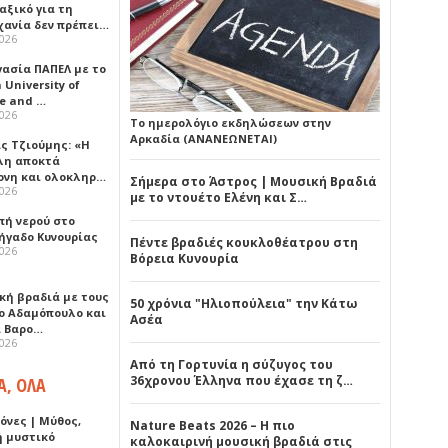
αξικό για τη
χανία δεν πρέπει…
2026
γασία ΠΑΠΕΛ με το
University of
ce and …
2026
Το ημερολόγιο εκδηλώσεων στην
Αρκαδία (ΑΝΑΝΕΩΝΕΤΑΙ)
ς Τζιούμης: «Η
λη αποκτά
ονη και ολοκληρ…
Σήμερα στο Άστρος | Μουσική Βραδιά
2026
με το ντουέτο Ελένη και Σ…
πή νερού στο
ήγαδο Κυνουρίας
Πέντε βραδιές κουκλοθέατρου στη
2026
Βόρεια Κυνουρία
κή βραδιά με τους
50 χρόνια "Ηλιοπούλεια" την Κάτω
ο Αδαμόπουλο και
Ασέα
 Βαρο…
2026
Από τη Γορτυνία η σύζυγος του
36χρονου Έλληνα που έχασε τη ζ…
Α, ΟΛΑ
όνες | Μύθος,
Nature Beats 2026 – Η πιο
ή μυστικό
καλοκαιρινή μουσική βραδιά στις