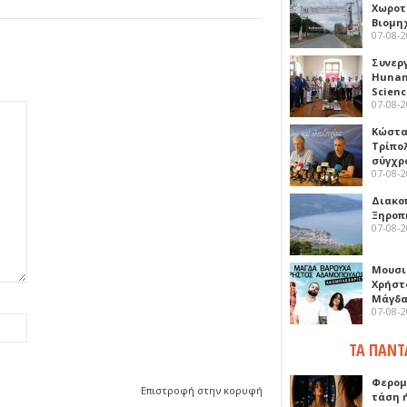
Χωροτ
Βιομη
07-08-
Συνερ
Hunan 
Scien
07-08-
Κώστα
Τρίπο
σύγχρ
07-08-
Διακο
Ξηροπ
07-08-
Μουσι
Χρήστ
Μάγδα
07-08-
ΤΑ ΠΑΝΤ
Φερομ
Επιστροφή στην κορυφή
τάση 