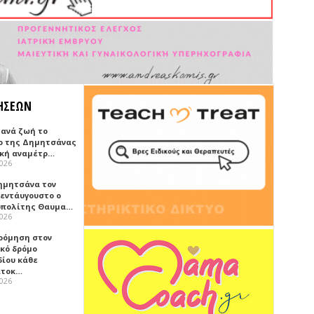
ΗΣΕΩΝ
ξανά ζωή το
ο της Δημητσάνας
ική αναμέτρ…
2026
ημητσάνα τον
εντάυγουστο ο
πολίτης Θαυμα…
2026
ρόμηση στον
ικό δρόμο
δίου κάθε
ατοκ…
2026