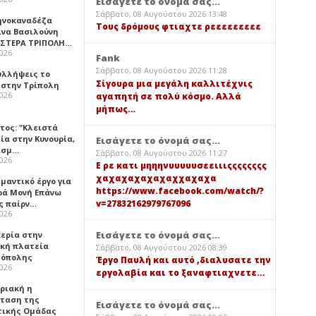
Εισάγετε το όνομά σας...
Σάββατο, 08 Αυγούστου 2026 13:48
ηνοκαναδέζα
Τους δρόμους φτιαχτε ρεεεεεεεεε
ίνα Βασιλούνη
ΑΣΤΕΡΑ ΤΡΙΠΟΛΗ…
2026
Fank
Σάββατο, 08 Αυγούστου 2026 11:28
υλλήψεις το
Σίγουρα μια μεγάλη καλλιτέχνις
 στην Τρίπολη
2026
αγαπητή σε πολύ κόσμο. Αλλά
μήπως…
τος: "Κλειστά
ία στην Κυνουρία,
Εισάγετε το όνομά σας...
ισμ…
Σάββατο, 08 Αυγούστου 2026 11:27
2026
Ε ρε κατι μηηηνυυυυυσεειιιςςςςςςςς
χαχαχαχαχαχαχχαχαχα
μαντικό έργο για
https://www.facebook.com/watch/?
ερά Μονή Επάνω
v=27832162979767096
ς παίρν…
2026
Εισάγετε το όνομά σας...
κερία στην
ική πλατεία
Σάββατο, 08 Αυγούστου 2026 08:39
όπολης
Έργο Παυλή και αυτό ,διαλυσατε την
2026
εργολαβία και το ξαναφτιαχνετε…
υριακή η
ταση της
Εισάγετε το όνομά σας...
τικής Ομάδας