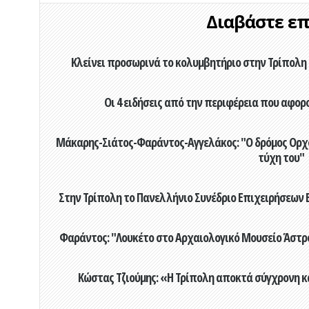
Διαβάστε επί
Κλείνει προσωρινά το κολυμβητήριο στην Τρίπολη 
Οι 4 ειδήσεις από την περιφέρεια που αφορ
Μάκαρης-Σιάτος-Φαράντος-Αγγελάκος: "Ο δρόμος Ορχομ
τύχη του"
Στην Τρίπολη το Πανελλήνιο Συνέδριο Επιχειρήσεων Β
Φαράντος: "Λουκέτο στο Αρχαιολογικό Μουσείο Άστρου
Κώστας Τζιούμης: «Η Τρίπολη αποκτά σύγχρονη κ