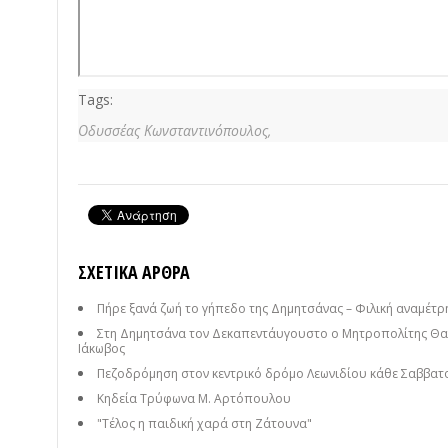
Tags:
Οδυσσέας Κωνσταντινόπουλος,
ΣΧΕΤΙΚΆ ΆΡΘΡΑ
Πήρε ξανά ζωή το γήπεδο της Δημητσάνας – Φιλική αναμέτρησ
Στη Δημητσάνα τον Δεκαπεντάυγουστο ο Μητροπολίτης Θαυ
Ιάκωβος
Πεζοδρόμηση στον κεντρικό δρόμο Λεωνιδίου κάθε Σαββατ
Κηδεία Τρύφωνα Μ. Αρτόπουλου
"Τέλος η παιδική χαρά στη Ζάτουνα"