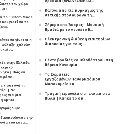
Αρκαδία (ΑΝΑΝΕΩΝΕΤΑΙ…
ώσετε τον χώρο
ε μικ…
Κάπνα από τις πυρκαγιές της
Αττικής στον ουρανό τη…
αι το Custom Made
 και γιατί να το
Σήμερα στο Άστρος | Μουσική
ξετε;
Βραδιά με το ντουέτο Ε…
Ηλεκτρονική διάθεση εισιτηρίων
έπει να γίνεται η
διαρκείας για τους …
 φύλαξη χαλιών
οκαίρι;
Πέντε βραδιές κουκλοθέατρου στη
πές στην Ελλάδα
Βόρεια Κυνουρία
εκτρικό
ίνητο | Πώς να
Το Σωματείο
οιμάσε…
Εργαζομένων Παναρκαδικού
Νοσοκομείου α…
ι με μηχανή το
αίρι | Να
Τραγική ειρωνεία στη φωτιά στα
εις για μια
Βίλια | Κάηκε το σπ…
ή εμπει…
 αγοράζουμε
;
δικοποιώντας την
ογία του κατα…