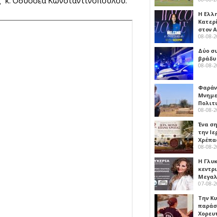
ς κ. Οδυσσέα Κωνσταντινόπουλου.
Η Ελλ
Κατερ
στον 
08-08-
Δύο σ
βράδυ
08-08-
Φαράν
Μνημε
Πολιτ
08-08-
Ένα ση
την Ι
Χρέπα
08-08-
Η Γλυ
κεντρ
Μεγαλ
07-08-
Την Κ
παράσ
Χορευ