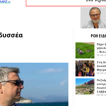
Οδυσσέα
ΡΟΗ ΕΙΔ
Πήρε 
γήπεδ
– Φιλ
08-08-
Στη Δ
Δεκαπ
Μητρο
08-08-
Πεζοδ
κεντρ
Λεωνι
Σαββ
08-08-