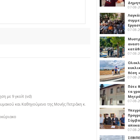
Δημη
07-08-
Λαγκά
συμμε
Εργασ
07-08-
Μυστρ
αναστ
κατάθ
07-08-
Ολοκλ
κυκλι
θέση 
07-08-
Πότε θ
τα γρ
η με 9 γκολ! (vd)
Μητρό
07-08-
μακού και Καθηγούμενο της Μονής Πετράκη κ.
Υπεγρ
Προγρ
οκύριακο
Σύμβα
αποκα
07-08-
ΣΕΒΙΠΕ