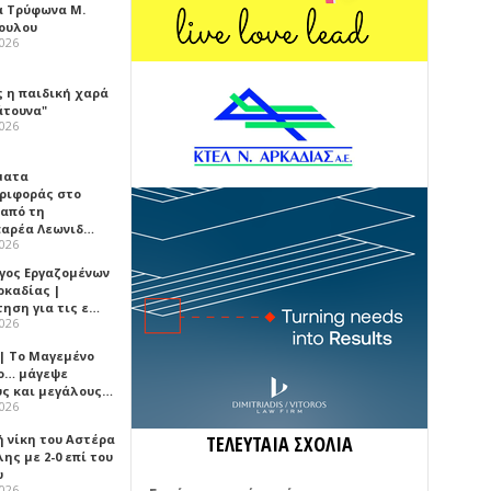
α Τρύφωνα Μ.
ουλου
2026
ς η παιδική χαρά
άτουνα"
2026
ματα
ριφοράς στο
 από τη
αρέα Λεωνιδ…
2026
γος Εργαζομένων
ρκαδίας |
τηση για τις ε…
2026
 | Το Μαγεμένο
ο… μάγεψε
ύς και μεγάλους…
2026
ή νίκη του Αστέρα
ΤΕΛΕΥΤΑΙΑ ΣΧΟΛΙΑ
ης με 2-0 επί του
υ
2026