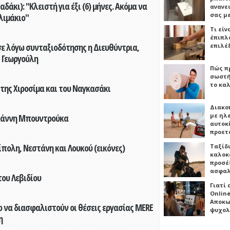
άκι): "Κλειστή για έξι (6) μήνες. Ακόμα να
ανανε
σας μ
λιμάκιο"
Τι είν
έπιπλο
ε λόγω συνταξιοδότησης η Διευθύντρια,
επιλέ
 Γεωργούλη
Πώς πρ
σωστή
το καλ
 της Χιροσίμα και του Ναγκασάκι
Διακο
με ηλ
Γιάννη Μπουντρούκα
αυτοκ
προετ
πολη, Νεστάνη και Λουκού (εικόνες)
Ταξίδ
καλοκ
προσέξ
ασφαλ
του Λεβιδίου
Γιατί
Online
Αποκω
 να διασφαλιστούν οι θέσεις εργασίας MERE
ψυχολ
η