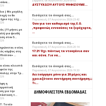
Σάββατο, 08 Αυγούστου 2026 00:02
τσάνα…
ΔΥΣΤΥΧΩΣ!!! ΑΥΤΟΥΣ ΨΗΦΙΖΟΥΜΕ...
2026
δια | Με μεγάλη
Εισάγετε το όνομά σας...
τοχή το 8ο
τήριο της τέχ…
Παρασκευή, 07 Αυγούστου 2026 23:42
2026
Όσο για τον καθαρισμό της Ε.Ο.
,προφανώς εννοούσες τα ξερόχορτα,
άς |11 μήνες με
…
ολή για ψευδή
εση στον 5…
2026
Εισάγετε το όνομά σας...
Παρασκευή, 07 Αυγούστου 2026 20:14
ηρώνεται ο νέος
17:21 Όχι πάντως τα ντουγάνια σαν
κός κόμβος στη
«Πλάτσα» …
και σένα. Για να…
2026
α είναι κλειστά
Εισάγετε το όνομά σας...
αφεία της
Παρασκευή, 07 Αυγούστου 2026 19:33
πολης στην Τρ…
Λειτούργησε μόνο για 20 μέρες και
2026
χρειαζότανε συντήρηση συντήρηση;;;
Τι…
άφη η
αμματική
ΔΗΜΟΦΙΛΕΣΤΕΡΑ ΕΒΔΟΜΑΔΑΣ
ση για την
τάσταση τ…
2026
Τ: Το νέο