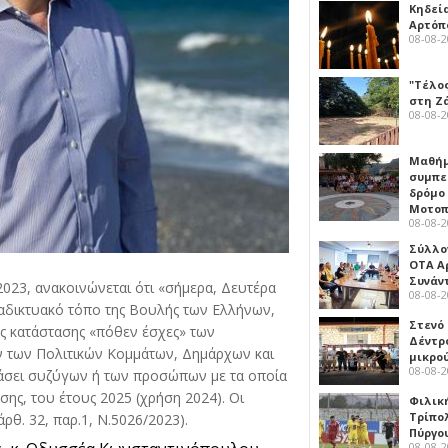
Κηδεί
Αρτόπ
08-08-
"Τέλο
στη Ζ
08-08-
Μαθή
συμπε
δρόμο
Μοτοπ
08-08-
Σύλλο
ΟΤΑ Α
Συνάν
023, ανακοινώνεται ότι «σήμερα, Δευτέρα
08-08-
ιαδικτυακό τόπο της Βουλής των Ελλήνων,
Στενό
ής κατάστασης «πόθεν έσχες» των
Δέντρ
των Πολιτικών Κομμάτων, Δημάρχων και
μικρο
08-08-
τάσει συζύγων ή των προσώπων με τα οποία
ς, του έτους 2025 (χρήση 2024). Οι
Φιλικ
Τρίπολ
ρθ. 32, παρ.1, Ν.5026/2023).
Πύργο
08-08-