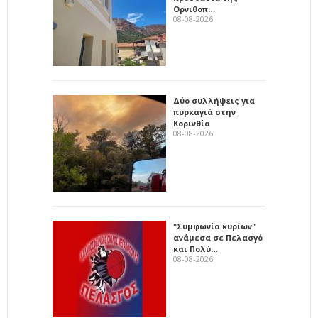
Ορνιθοπ…
08-08-2026
Δύο συλλήψεις για
πυρκαγιά στην
Κορινθία
08-08-2026
"Συμφωνία κυρίων"
ανάμεσα σε Πελασγό
και Πολύ…
08-08-2026