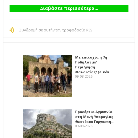
Διαβάστε περισσότερα...
Συνδρομή σε αυτήν την τροφοδοσία RSS
Με επιτυχία η 7η
Ποδηλατική
Περιήγηση
Φαλαισίας! (εικόν…
09-08-2026
Προεόρτια Αγρυπνία
στη Μονή Υπεραγίας
Θεοτόκου Γοργοεπη…
09-08-2026