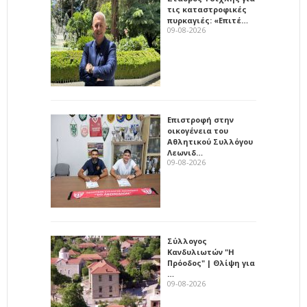
τις καταστροφικές
πυρκαγιές: «Επιτέ…
09-08-2026
Επιστροφή στην
οικογένεια του
Αθλητικού Συλλόγου
Λεωνιδ…
09-08-2026
Σύλλογος
Κανδυλιωτών "Η
Πρόοδος" | Θλίψη για
…
09-08-2026