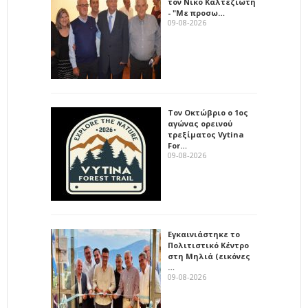
τον Νίκο Καλτεζιώτη
- "Με προσω…
09-08-2026
Τον Οκτώβριο ο 1ος
αγώνας ορεινού
τρεξίματος Vytina
For…
09-08-2026
Εγκαινιάστηκε το
Πολιτιστικό Κέντρο
στη Μηλιά (εικόνες
…
09-08-2026