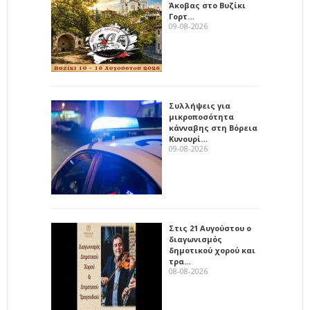
Άκοβας στο Βυζίκι
Γορτ…
09-08-2026
Συλλήψεις για
μικροποσότητα
κάνναβης στη Βόρεια
Κυνουρί…
09-08-2026
Στις 21 Αυγούστου ο
διαγωνισμός
δημοτικού χορού και
τρα…
08-08-2026