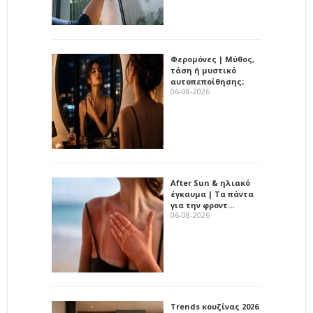
Φερομόνες | Μύθος,
τάση ή μυστικό
αυτοπεποίθησης;
06-08-2026
After Sun & ηλιακό
έγκαυμα | Τα πάντα
για την φροντ…
06-08-2026
Trends κουζίνας 2026