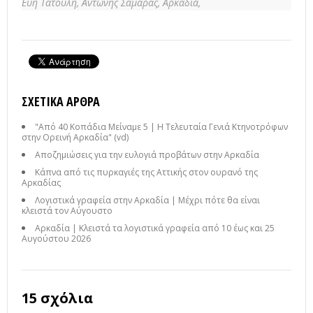
Εύη Τατούλη,
Αντώνης Σαμαράς,
Αρκαδία,
ΣΧΕΤΙΚΆ ΆΡΘΡΑ
"Από 40 Κοπάδια Μείναμε 5 | Η Τελευταία Γενιά Κτηνοτρόφων
στην Ορεινή Αρκαδία" (vd)
Αποζημιώσεις για την ευλογιά προβάτων στην Αρκαδία
Κάπνα από τις πυρκαγιές της Αττικής στον ουρανό της
Αρκαδίας
Λογιστικά γραφεία στην Αρκαδία | Μέχρι πότε θα είναι
κλειστά τον Αύγουστο
Αρκαδία | Κλειστά τα λογιστικά γραφεία από 10 έως και 25
Αυγούστου 2026
15 σχόλια