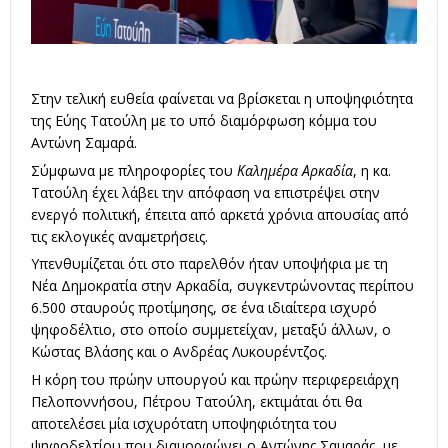
Στην τελική ευθεία φαίνεται να βρίσκεται η υποψηφιότητα
της Εύης Τατούλη με το υπό διαμόρφωση κόμμα του
Αντώνη Σαμαρά.
Σύμφωνα με πληροφορίες του
Καλημέρα Αρκαδία
, η κα.
Τατούλη έχει λάβει την απόφαση να επιστρέψει στην
ενεργό πολιτική, έπειτα από αρκετά χρόνια απουσίας από
τις εκλογικές αναμετρήσεις.
Υπενθυμίζεται ότι στο παρελθόν ήταν υποψήφια με τη
Νέα Δημοκρατία στην Αρκαδία, συγκεντρώνοντας περίπου
6.500 σταυρούς προτίμησης, σε ένα ιδιαίτερα ισχυρό
ψηφοδέλτιο, στο οποίο συμμετείχαν, μεταξύ άλλων, ο
Κώστας Βλάσης και ο Ανδρέας Λυκουρέντζος.
Η κόρη του πρώην υπουργού και πρώην περιφερειάρχη
Πελοποννήσου, Πέτρου Τατούλη, εκτιμάται ότι θα
αποτελέσει μία ισχυρότατη υποψηφιότητα του
ψηφοδελτίου που διαμορφώνει ο Αντώνης Σαμαράς, με