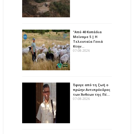
"Από 40 Κοπάδια
Μείναμε 5 | Η
Τελευταία Γενιά
Κτην…
07-08-2026
Έφυγε από τη ζωή ο
πρώην Αντιπρόεδρος
των Άνθεων της Πέ…
07-08-2026