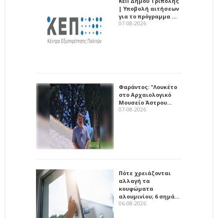
ΚΕΠ Δήμου Τρίπολης
| Υποβολή αιτήσεων
για το πρόγραμμα …
07-08-2026
Φαράντος: "Λουκέτο
στο Αρχαιολογικό
Μουσείο Άστρου…
07-08-2026
Πότε χρειάζονται
αλλαγή τα
κουφώματα
αλουμινίου; 6 σημά…
06-08-2026