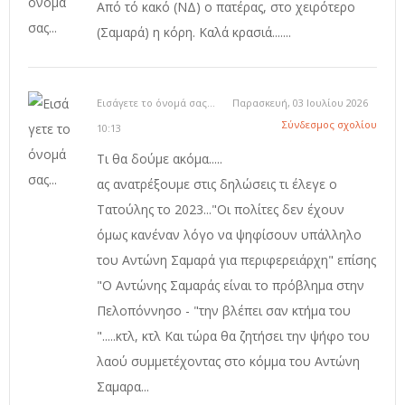
Από τό κακό (ΝΔ) ο πατέρας, στο χειρότερο
(Σαμαρά) η κόρη. Καλά κρασιά.......
Εισάγετε το όνομά σας...
Παρασκευή, 03 Ιουλίου 2026
Σύνδεσμος σχολίου
10:13
Τι θα δούμε ακόμα.....
ας ανατρέξουμε στις δηλώσεις τι έλεγε ο
Τατούλης το 2023..."Οι πολίτες δεν έχουν
όμως κανέναν λόγο να ψηφίσουν υπάλληλο
του Αντώνη Σαμαρά για περιφερειάρχη" επίσης
"Ο Αντώνης Σαμαράς είναι το πρόβλημα στην
Πελοπόννησο - "την βλέπει σαν κτήμα του
".....κτλ, κτλ Και τώρα θα ζητήσει την ψήφο του
λαού συμμετέχοντας στο κόμμα του Αντώνη
Σαμαρα...