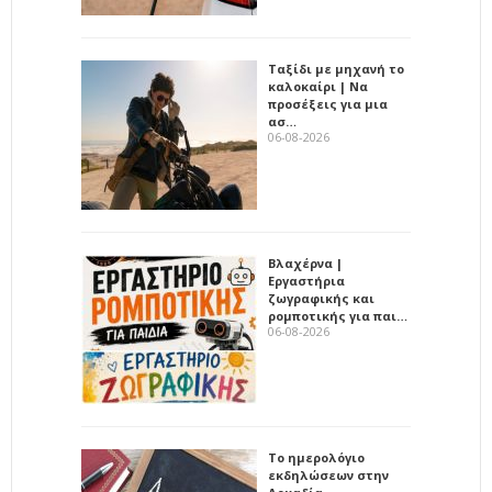
Ταξίδι με μηχανή το
καλοκαίρι | Να
προσέξεις για μια
ασ…
06-08-2026
Βλαχέρνα |
Εργαστήρια
ζωγραφικής και
ρομποτικής για παι…
06-08-2026
Το ημερολόγιο
εκδηλώσεων στην