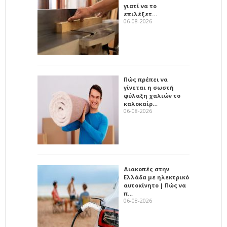
γιατί να το
επιλέξετ…
06-08-2026
Πώς πρέπει να
γίνεται η σωστή
φύλαξη χαλιών το
καλοκαίρ…
06-08-2026
Διακοπές στην
Ελλάδα με ηλεκτρικό
αυτοκίνητο | Πώς να
π…
06-08-2026