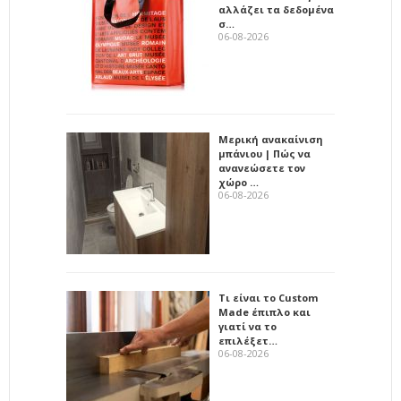
αλλάζει τα δεδομένα
σ…
06-08-2026
Μερική ανακαίνιση
μπάνιου | Πώς να
ανανεώσετε τον
χώρο …
06-08-2026
Τι είναι το Custom
Made έπιπλο και
γιατί να το
επιλέξετ…
06-08-2026