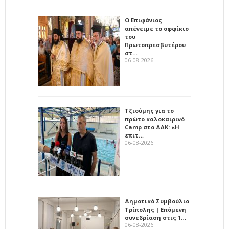
Ο Επιφάνιος
απένειμε το οφφίκιο
του
Πρωτοπρεσβυτέρου
στ…
06-08-2026
Τζιούμης για το
πρώτο καλοκαιρινό
Camp στο ΔΑΚ: «Η
επιτ…
06-08-2026
Δημοτικό Συμβούλιο
Τρίπολης | Επόμενη
συνεδρίαση στις 1…
06-08-2026