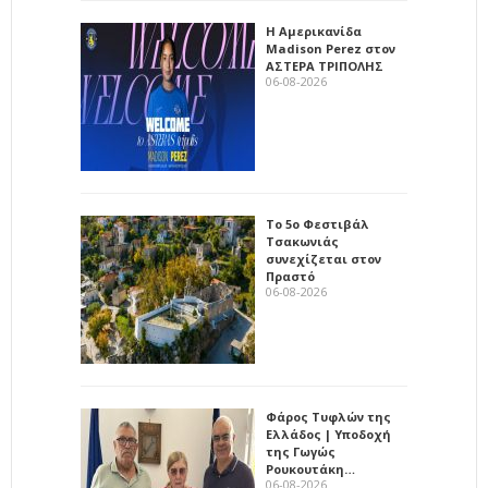
Η Αμερικανίδα
Madison Perez στον
ΑΣΤΕΡΑ ΤΡΙΠΟΛΗΣ
06-08-2026
Το 5ο Φεστιβάλ
Τσακωνιάς
συνεχίζεται στον
Πραστό
06-08-2026
Φάρος Τυφλών της
Ελλάδος | Υποδοχή
της Γωγώς
Ρουκουτάκη…
06-08-2026