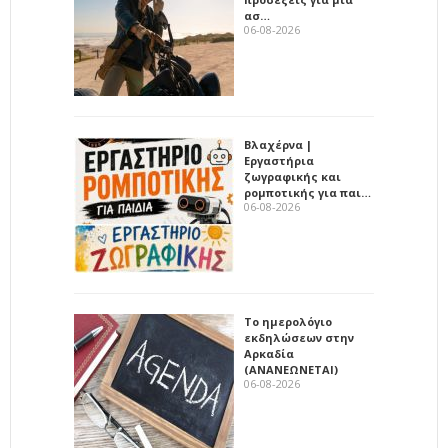
ασ…
06-08-2026
Βλαχέρνα |
Εργαστήρια
ζωγραφικής και
ρομποτικής για παι…
06-08-2026
Το ημερολόγιο
εκδηλώσεων στην
Αρκαδία
(ΑΝΑΝΕΩΝΕΤΑΙ)
06-08-2026