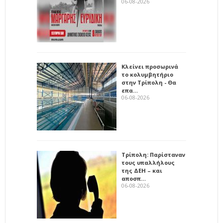
06-08-2026
Κλείνει προσωρινά
το κολυμβητήριο
στην Τρίπολη - Θα
επα…
06-08-2026
Τρίπολη: Παρίσταναν
τους υπαλλήλους
της ΔΕΗ – και
αποσπ…
06-08-2026