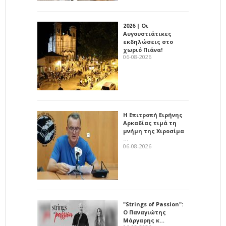
2026 | Οι
Αυγουστιάτικες
εκδηλώσεις στο
χωριό Πιάνα!
06-08-2026
Η Επιτροπή Ειρήνης
Αρκαδίας τιμά τη
μνήμη της Χιροσίμα
…
06-08-2026
"Strings of Passion":
Ο Παναγιώτης
Μάργαρης κ…