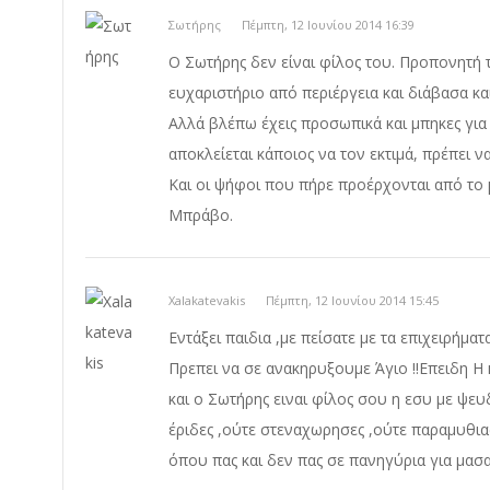
Σωτήρης
Πέμπτη, 12 Ιουνίου 2014 16:39
Ο Σωτήρης δεν είναι φίλος του. Προπονητή 
ευχαριστήριο από περιέργεια και διάβασα κα
Αλλά βλέπω έχεις προσωπικά και μπηκες για ν
αποκλείεται κάποιος να τον εκτιμά, πρέπει ν
Και οι ψήφοι που πήρε προέρχονται από το 
Μπράβο.
Xalakatevakis
Πέμπτη, 12 Ιουνίου 2014 15:45
Εντάξει παιδια ,με πείσατε με τα επιχειρήματα 
Πρεπει να σε ανακηρυξουμε Άγιο !!Επειδη 
και ο Σωτήρης ειναι φίλος σου η εσυ με ψε
έριδες ,ούτε στεναχωρησες ,ούτε παραμυθια
όπου πας και δεν πας σε πανηγύρια για μασ