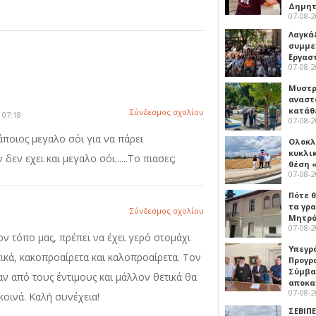
Δημη
07-08-
Λαγκά
συμμε
Εργασ
07-08-
Μυστρ
αναστ
κατάθ
Σύνδεσμος σχολίου
 07:18
07-08-
άποιος μεγαλο σόι για να πάρει
Ολοκλ
κυκλι
εν εχει και μεγαλο σόι......Το πιασες;
θέση 
07-08-
Πότε θ
τα γρ
Σύνδεσμος σχολίου
Μητρό
07-08-
ον τόπο μας, πρέπει να έχει γερό στομάχι
Υπεγρ
τικά, κακοπροαίρετα και καλοπροαίρετα. Τον
Προγρ
Σύμβα
 από τους έντιμους και μάλλον θετικά θα
αποκα
07-08-
κοινά. Καλή συνέχεια!
ΣΕΒΙΠΕ