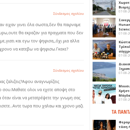
Χωροτ
Βιομη
07-08-
Σύνδεσμος σχολίου
Συνερ
,αν ειχαν γινει όλα σωστα,δεν θα παιρναμε
Hunan 
Scien
γυρω,ουτε θα εκραζαν για πραγματα που δεν
07-08-
με,γιατι και εγω τον ψηφισα,,όχι μια αλλα
Κώστα
Τρίπο
ν χρονο να κατεβω να ψηφισω.Γκεκε?
σύγχρ
07-08-
Διακο
Ξηροπ
Σύνδεσμος σχολίου
07-08-
μας ζαλιζεις?Αφου αναγνωρίζεις
Μουσι
ιλο σου.Μαθατε ολοι να εχετε αποψη στο
Χρήστ
Μάγδα
 όταν είναι να μετατρέψετε την γνωμη σας
07-08-
σετε...Αντε τωρα που χαλαω και χρονο μαζι
ΤΑ ΠΑΝΤ
Φερομ
τάση 