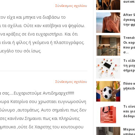
αυτοπ
Σύνδεσμος σχολίου
After 
τον είχα και μπηκα να διαβάσω το
έγκαυμ
την φ
ι τα σχόλια. Ούτε καν κατέβηκα να ψηφίσω.
α κράξεις σε ένα ευχαριστήριο. Και ότι
Trends
α είναι ή φίλος ή γκόμενα ή πλαστογράφος.
Οι κο
που μ
μεγάλο του σόι ίσως.
σ…
Τι είδ
τη με
σήμερ
Σύνδεσμος σχολίου
Πόσο 
γήπεδο
σας.....Ευχαριστούμε Αντιδημαρχε!!!!!!!
Η κυρα Κατερίνα σου χρωσταει ευγνωμοσύνη
Τι είν
υδώνυμο ,αυτομάτως. Αυτο σημαίνει πως δεν
και γι
δεδομ
σες κανέναν.Σημαινει πως και πληρώνεις
αμπουκα ,ούτε δε Χαιρετης του κουτουρου
Μερικ
μπάνιο