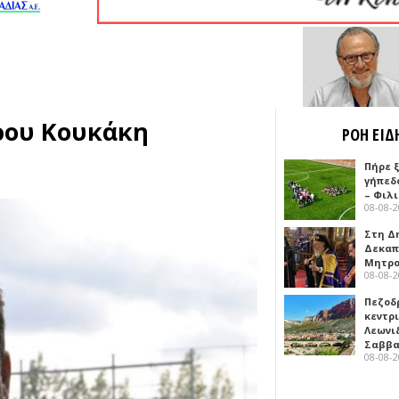
ρου Κουκάκη
ΡΟΗ ΕΙΔ
Πήρε 
γήπεδ
– Φιλ
08-08-
Στη Δ
Δεκαπ
Μητρο
08-08-
Πεζοδ
κεντρ
Λεωνι
Σαββ
08-08-