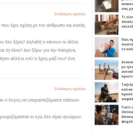
ανανε
σας μ
Σύνδεσμος σχολίου
Τι είν
έπιπλο
ι που έχει σχέση με τον άνθρωπο και κοιτάς
επιλέ
Πώς πρ
ου δεν ξέρει? Δηλαδή τι κάνουν οι άλλοι
σωστή
το καλ
αι τη πίνει? Δεν ξέρω για την Κατερίνα,
ήσει αλλά κι εσύ τι έχεις μαζί του? ένα
Διακο
με ηλ
αυτοκ
προετ
Ταξίδ
Σύνδεσμος σχολίου
καλοκ
προσέξ
ασφαλ
 αν ο λογος να υπερασπιζόμαστε κάποιον
Γιατί
Online
γνωριζόμασταν κι εγώ δεν είμαι αγνώμων.
Αποκω
ψυχολ