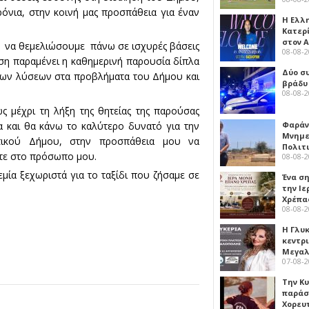
ρόνια, στην κοινή μας προσπάθεια για έναν
Η Ελλ
Κατερ
στον 
α να θεμελιώσουμε πάνω σε ισχυρές βάσεις
08-08-
ση παραμένει η καθημερινή παρουσία δίπλα
Δύο σ
ερων λύσεων στα προβλήματα του Δήμου και
βράδυ
08-08-
 μέχρι τη λήξη της θητείας της παρούσας
α και θα κάνω το καλύτερο δυνατό για την
Φαράν
Μνημε
ατικού Δήμου, στην προσπάθεια μου να
Πολιτ
τε στο πρόσωπο μου.
08-08-
εμία ξεχωριστά για το ταξίδι που ζήσαμε σε
Ένα ση
την Ι
Χρέπα
08-08-
Η Γλυ
κεντρ
Μεγαλ
07-08-
Την Κ
παράσ
Χορευ