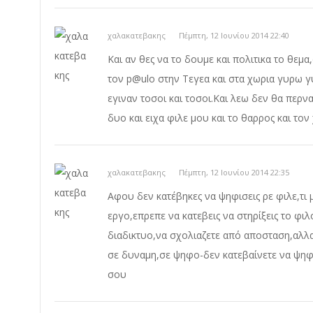
χαλακατεβακης
Πέμπτη, 12 Ιουνίου 2014 22:40
Και αν θες να το δουμε και πολιτικα το θεμα
τον p@ulo στην Τεγεα και στα χωρια γυρω 
εγιναν τοσοι και τοσοι.Και λεω δεν θα περνα
δυο και ειχα φιλε μου και το θαρρος και το
χαλακατεβακης
Πέμπτη, 12 Ιουνίου 2014 22:35
Αφου δεν κατέβηκες να ψηφισεις ρε φιλε,τι 
εργο,επρεπε να κατεβεις να στηρίξεις το φ
διαδικτυο,να σχολιαζετε από αποσταση,αλλα
σε δυναμη,σε ψηφο-δεν κατεβαίνετε να ψηφι
σου