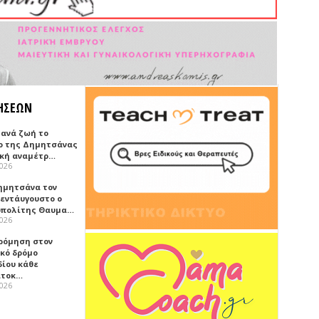
ΗΣΕΩΝ
ξανά ζωή το
ο της Δημητσάνας
ική αναμέτρ…
2026
ημητσάνα τον
εντάυγουστο ο
πολίτης Θαυμα…
2026
ρόμηση στον
ικό δρόμο
δίου κάθε
ατοκ…
2026