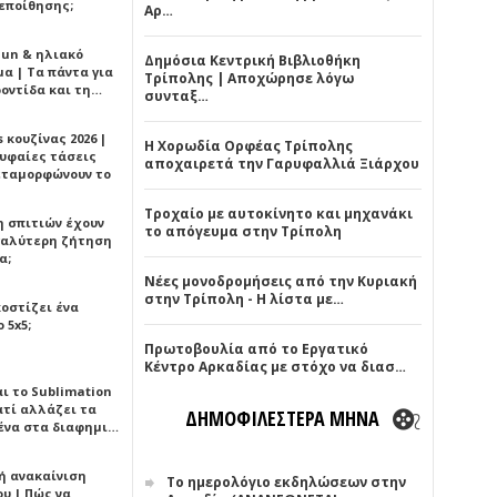
εποίθησης;
Αρ…
Sun & ηλιακό
Δημόσια Κεντρική Βιβλιοθήκη
α | Τα πάντα για
Τρίπολης | Αποχώρησε λόγω
ροντίδα και τη…
συνταξ…
 κουζίνας 2026 |
Η Χορωδία Ορφέας Τρίπολης
ρυφαίες τάσεις
αποχαιρετά την Γαρυφαλλιά Ξιάρχου
εταμορφώνουν το
Τροχαίο με αυτοκίνητο και μηχανάκι
η σπιτιών έχουν
το απόγευμα στην Τρίπολη
γαλύτερη ζήτηση
α;
Νέες μονοδρομήσεις από την Κυριακή
στην Τρίπολη - Η λίστα με…
κοστίζει ένα
 5x5;
Πρωτοβουλία από το Εργατικό
Κέντρο Αρκαδίας με στόχο να διασ…
αι το Sublimation
ατί αλλάζει τα
ΔΗΜΟΦΙΛΕΣΤΕΡΑ ΜΗΝΑ
ένα στα διαφημι…
ή ανακαίνιση
Το ημερολόγιο εκδηλώσεων στην
υ | Πώς να