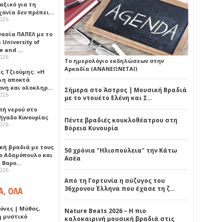
αξικό για τη
χανία δεν πρέπει…
2026
γασία ΠΑΠΕΛ με το
University of
ce and …
2026
Το ημερολόγιο εκδηλώσεων στην
Αρκαδία (ΑΝΑΝΕΩΝΕΤΑΙ)
ς Τζιούμης: «Η
λη αποκτά
ονη και ολοκληρ…
Σήμερα στο Άστρος | Μουσική Βραδιά
2026
με το ντουέτο Ελένη και Σ…
πή νερού στο
ήγαδο Κυνουρίας
Πέντε βραδιές κουκλοθέατρου στη
2026
Βόρεια Κυνουρία
κή βραδιά με τους
50 χρόνια "Ηλιοπούλεια" την Κάτω
ο Αδαμόπουλο και
Ασέα
 Βαρο…
2026
Από τη Γορτυνία η σύζυγος του
36χρονου Έλληνα που έχασε τη ζ…
Α, ΟΛΑ
όνες | Μύθος,
Nature Beats 2026 – Η πιο
ή μυστικό
καλοκαιρινή μουσική βραδιά στις