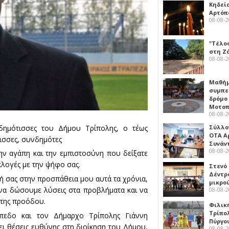
Κηδεί
Αρτόπ
08-08-
"Τέλο
στη Ζ
08-08-
Μαθή
συμπε
δρόμο
Μοτοπ
08-08-
δημότισσες του Δήμου Τρίπολης, ο τέως
Σύλλο
ΟΤΑ Α
ισσες, συνδημότες
Συνάν
08-08-
ην αγάπη και την εμπιστοσύνη που δείξατε
κλογές με την ψήφο σας.
Στενό
Δέντρ
 σας στην προσπάθεια μου αυτά τα χρόνια,
μικρο
 να δώσουμε λύσεις στα προβλήματα και να
08-08-
 της προόδου.
Φιλικ
Τρίπολ
πεδο και τον Δήμαρχο Τρίπολης Γιάννη
Πύργο
ει θέσεις ευθύνης στη διοίκηση του Δήμου,
08-08-