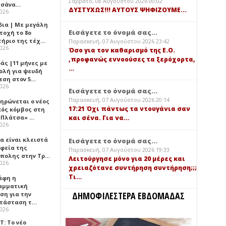
Σάββατο, 08 Αυγούστου 2026 00:02
τσάνα…
ΔΥΣΤΥΧΩΣ!!! ΑΥΤΟΥΣ ΨΗΦΙΖΟΥΜΕ...
2026
δια | Με μεγάλη
Εισάγετε το όνομά σας...
τοχή το 8ο
τήριο της τέχ…
Παρασκευή, 07 Αυγούστου 2026 23:42
2026
Όσο για τον καθαρισμό της Ε.Ο.
,προφανώς εννοούσες τα ξερόχορτα,
άς |11 μήνες με
…
ολή για ψευδή
εση στον 5…
2026
Εισάγετε το όνομά σας...
Παρασκευή, 07 Αυγούστου 2026 20:14
ηρώνεται ο νέος
17:21 Όχι πάντως τα ντουγάνια σαν
κός κόμβος στη
«Πλάτσα» …
και σένα. Για να…
2026
α είναι κλειστά
Εισάγετε το όνομά σας...
αφεία της
Παρασκευή, 07 Αυγούστου 2026 19:33
πολης στην Τρ…
Λειτούργησε μόνο για 20 μέρες και
2026
χρειαζότανε συντήρηση συντήρηση;;;
Τι…
άφη η
αμματική
ΔΗΜΟΦΙΛΕΣΤΕΡΑ ΕΒΔΟΜΑΔΑΣ
ση για την
τάσταση τ…
2026
Τ: Το νέο