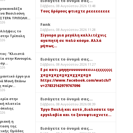
Εισάγετε το όνομά σας...
Σάββατο, 08 Αυγούστου 2026 13:48
ηνοκαναδέζα
Τους δρόμους φτιαχτε ρεεεεεεεεε
ίνα Βασιλούνη
ΑΣΤΕΡΑ ΤΡΙΠΟΛΗ…
2026
Fank
Σάββατο, 08 Αυγούστου 2026 11:28
υλλήψεις το
Σίγουρα μια μεγάλη καλλιτέχνις
 στην Τρίπολη
2026
αγαπητή σε πολύ κόσμο. Αλλά
μήπως…
τος: "Κλειστά
ία στην Κυνουρία,
Εισάγετε το όνομά σας...
ισμ…
Σάββατο, 08 Αυγούστου 2026 11:27
2026
Ε ρε κατι μηηηνυυυυυσεειιιςςςςςςςς
χαχαχαχαχαχαχχαχαχα
μαντικό έργο για
https://www.facebook.com/watch/?
ερά Μονή Επάνω
v=27832162979767096
ς παίρν…
2026
Εισάγετε το όνομά σας...
κερία στην
ική πλατεία
Σάββατο, 08 Αυγούστου 2026 08:39
όπολης
Έργο Παυλή και αυτό ,διαλυσατε την
2026
εργολαβία και το ξαναφτιαχνετε…
υριακή η
ταση της
Εισάγετε το όνομά σας...
τικής Ομάδας