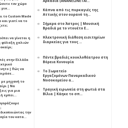
Αρκαδία (ΑΝΑΝΕΩΝΕΤΑΙ…
ώσετε τον χώρο
ε μικ…
Κάπνα από τις πυρκαγιές της
Αττικής στον ουρανό τη…
αι το Custom Made
 και γιατί να το
Σήμερα στο Άστρος | Μουσική
ξετε;
Βραδιά με το ντουέτο Ε…
Ηλεκτρονική διάθεση εισιτηρίων
έπει να γίνεται η
διαρκείας για τους …
 φύλαξη χαλιών
οκαίρι;
Πέντε βραδιές κουκλοθέατρου στη
πές στην Ελλάδα
Βόρεια Κυνουρία
εκτρικό
ίνητο | Πώς να
Το Σωματείο
οιμάσε…
Εργαζομένων Παναρκαδικού
Νοσοκομείου α…
ι με μηχανή το
αίρι | Να
Τραγική ειρωνεία στη φωτιά στα
εις για μια
Βίλια | Κάηκε το σπ…
ή εμπει…
 αγοράζουμε
;
δικοποιώντας την
ογία του κατα…