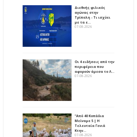
Διεθνής φιλικός
αγώνας στην
Τρίπολη - Τι ισχύει
με τα ε…
07-08-2026
Οι 4 ειδήσεις από την
περιφέρεια που
αφορούν άμεσα το Λ…
07-08-2026
"Από 40 Κοπάδια
Μείναμε 5 | Η
Τελευταία Γενιά
Κτην…
07-08-2026