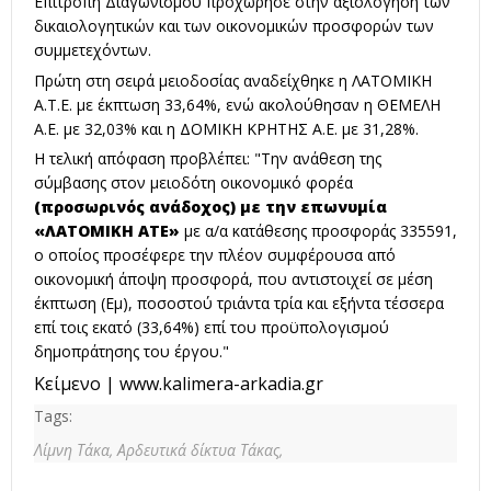
Επιτροπή Διαγωνισμού προχώρησε στην αξιολόγηση των
δικαιολογητικών και των οικονομικών προσφορών των
συμμετεχόντων.
Πρώτη στη σειρά μειοδοσίας αναδείχθηκε η ΛΑΤΟΜΙΚΗ
Α.Τ.Ε. με έκπτωση 33,64%, ενώ ακολούθησαν η ΘΕΜΕΛΗ
Α.Ε. με 32,03% και η ΔΟΜΙΚΗ ΚΡΗΤΗΣ Α.Ε. με 31,28%.
Η τελική απόφαση προβλέπει: "Την ανάθεση της
σύμβασης στον μειοδότη οικονομικό φορέα
(προσωρινός ανάδοχος) με την επωνυμία
«ΛΑΤΟΜΙΚΗ ΑΤΕ»
με α/α κατάθεσης προσφοράς 335591,
ο οποίος προσέφερε την πλέον συμφέρουσα από
οικονομική άποψη προσφορά, που αντιστοιχεί σε μέση
έκπτωση (Εμ), ποσοστού τριάντα τρία και εξήντα τέσσερα
επί τοις εκατό (33,64%) επί του προϋπολογισμού
δημοπράτησης του έργου."
Κείμενο | www.kalimera-arkadia.gr
Tags:
Λίμνη Τάκα,
Αρδευτικά δίκτυα Τάκας,