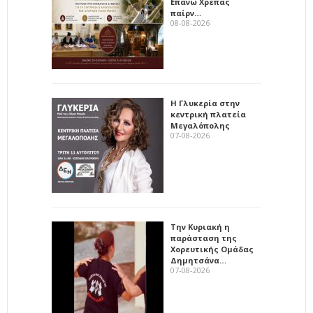
Επάνω Χρέπας
παίρν…
08-08-2026
Η Γλυκερία στην
κεντρική πλατεία
Μεγαλόπολης
07-08-2026
Την Κυριακή η
παράσταση της
Χορευτικής Ομάδας
Δημητσάνα…
07-08-2026