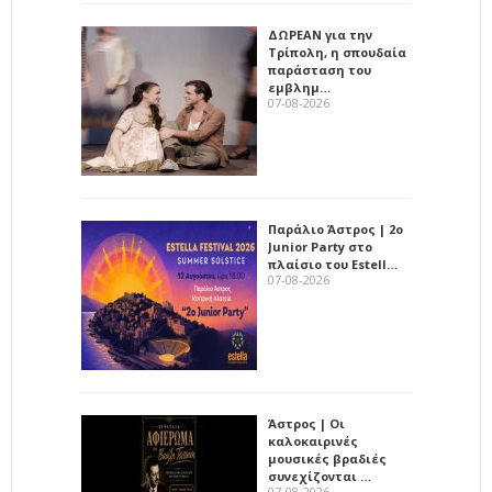
ΔΩΡΕΑΝ για την
Τρίπολη, η σπουδαία
παράσταση του
εμβλημ…
07-08-2026
Παράλιο Άστρος | 2ο
Junior Party στο
πλαίσιο του Estell…
07-08-2026
Άστρος | Οι
καλοκαιρινές
μουσικές βραδιές
συνεχίζονται …
07-08-2026