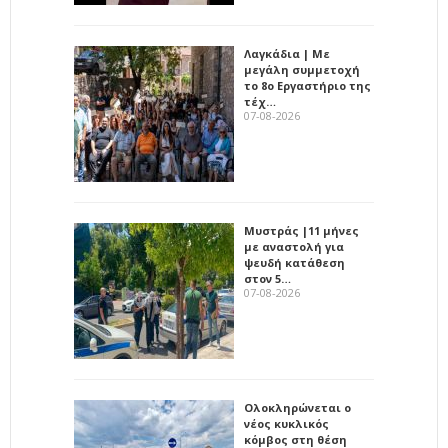
Λαγκάδια | Με
μεγάλη συμμετοχή
το 8ο Εργαστήριο της
τέχ…
07-08-2026
Μυστράς |11 μήνες
με αναστολή για
ψευδή κατάθεση
στον 5…
07-08-2026
Ολοκληρώνεται ο
νέος κυκλικός
κόμβος στη θέση