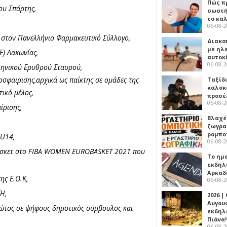
Πώς πρ
ου Σπάρτης,
σωστή
το κα
06-08-
στον Πανελλήνιο Φαρμακευτικό Σύλλογο,
Διακο
με ηλ
Ε) Λακωνίας,
αυτοκ
06-08-
ληνικού Ερυθρού Σταυρού,
σφαιρισης,αρχικά ως παίκτης σε ομάδες της
Ταξίδ
καλοκ
τικό μέλος,
προσέ
06-08-
ίρισης,
Βλαχέ
ζωγρα
ρομπο
 U14,
06-08-
πάσκετ στο FIBA WOMEN EUROBASKET 2021 που
Το ημ
εκδηλ
Αρκαδ
ης Ε.Ο.Κ,
06-08-
Η,
2026 |
Αυγου
πρώτος σε ψήφους δημοτικός σύμβουλος και
εκδηλ
Πιάνα!
06-08-