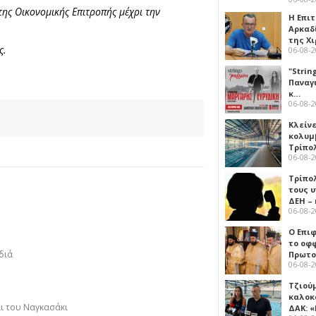
ης Οικονομικής Επιτροπής μέχρι την
Η Επι
Αρκαδ
της Χ
ς.
06-08-
"Strin
Παναγ
κ…
06-08-
Κλείν
κολυμ
Τρίπο
06-08-
Τρίπο
τους 
ΔΕΗ –
06-08-
Ο Επι
το οφφ
διά
Πρωτο
06-08-
Τζιού
καλοκ
αι του Ναγκασάκι
ΔΑΚ: 