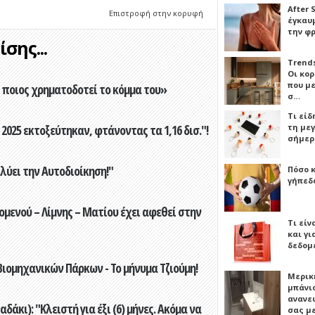
After 
Επιστροφή στην κορυφή
έγκαυμ
την φ
σης...
Trends
Οι κο
που μ
ποιος χρηματοδοτεί το κόμμα του»
σ…
Τι είδ
2025 εκτοξεύτηκαν, φτάνοντας τα 1,16 δισ."!
τη με
σήμερ
ύει την Αυτοδιοίκηση!"
Πόσο 
γήπεδο
ενού – Λίμνης – Ματίου έχει αφεθεί στην
Τι είν
και γι
δεδομ
ιομηχανικών Πάρκων - Το μήνυμα Τζιούμη!
Μερικ
μπάνιο
ανανε
άκι): "Κλειστή για έξι (6) μήνες. Ακόμα να
σας μ