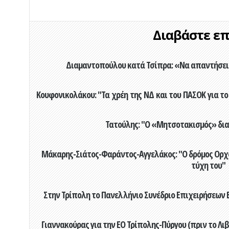
Διαβάστε επί
Διαμαντοπούλου κατά Τσίπρα: «Να απαντήσει 
Κουφονικολάκου: "Τα χρέη της ΝΔ και του ΠΑΣΟΚ για το 
Τατούλης: "Ο «Μητσοτακισμός» διαλ
Μάκαρης-Σιάτος-Φαράντος-Αγγελάκος: "Ο δρόμος Ορχομ
τύχη του"
Στην Τρίπολη το Πανελλήνιο Συνέδριο Επιχειρήσεων Β
Γιαννακούρας για την EO Τρίπολης-Πύργου (πριν το Λιβαδ