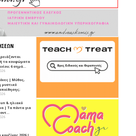
ΗΣΕΩΝ
χρειάζονται
ή τα κουφώματα
ινίου; 6 σημά…
2026
όνες | Μύθος,
ή μυστικό
εποίθησης;
2026
Sun & ηλιακό
α | Τα πάντα για
ροντ…
2026
 κουζίνας 2026 |