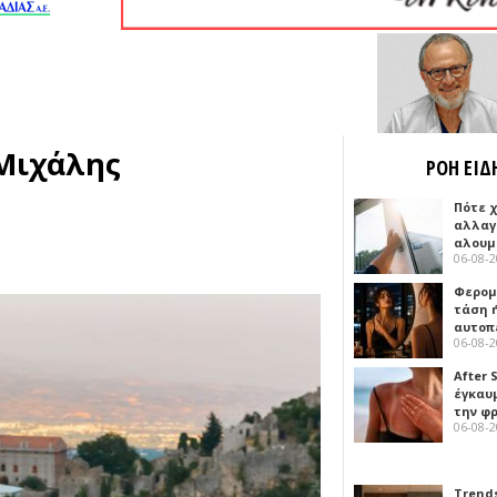
 Μιχάλης
ΡΟΗ ΕΙΔ
Πότε 
αλλαγ
αλουμ
06-08-
Φερομ
τάση 
αυτοπ
06-08-
After 
έγκαυμ
την φ
06-08-
Trends