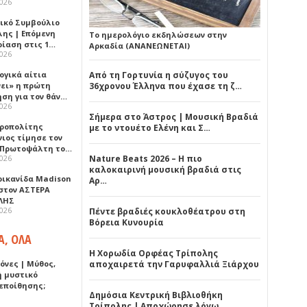
2026
ικό Συμβούλιο
λης | Επόμενη
Το ημερολόγιο εκδηλώσεων στην
ρίαση στις 1…
Αρκαδία (ΑΝΑΝΕΩΝΕΤΑΙ)
2026
ογικά αίτια
Από τη Γορτυνία η σύζυγος του
νει» η πρώτη
36χρονου Έλληνα που έχασε τη ζ…
ηση για τον θάν…
2026
Σήμερα στο Άστρος | Μουσική Βραδιά
ροπολίτης
με το ντουέτο Ελένη και Σ…
νιος τίμησε τον
 Πρωτοψάλτη το…
2026
Nature Beats 2026 – Η πιο
καλοκαιρινή μουσική βραδιά στις
ρικανίδα Madison
Αρ…
 στον ΑΣΤΕΡΑ
ΛΗΣ
2026
Πέντε βραδιές κουκλοθέατρου στη
Βόρεια Κυνουρία
Α, ΟΛΑ
Η Χορωδία Ορφέας Τρίπολης
όνες | Μύθος,
αποχαιρετά την Γαρυφαλλιά Ξιάρχου
ή μυστικό
εποίθησης;
Δημόσια Κεντρική Βιβλιοθήκη
Τρίπολης | Αποχώρησε λόγω