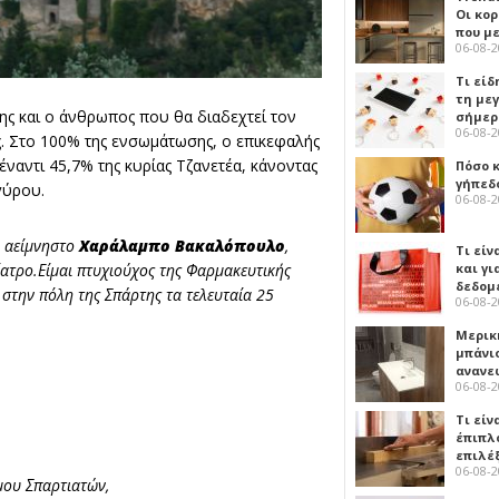
Οι κο
που μ
06-08-
Τι είδ
τη με
ς και ο άνθρωπος που θα διαδεχτεί τον
σήμερ
06-08-
ς. Στο 100% της ενσωμάτωσης, ο επικεφαλής
ναντι 45,7% της κυρίας Τζανετέα, κάνοντας
Πόσο 
γήπεδο
γύρου.
06-08-
ν αείμνηστο
Χαράλαμπο Βακαλόπουλο
,
Τι είν
ατρο.Είμαι πτυχιούχος της Φαρμακευτικής
και γι
δεδομ
στην πόλη της Σπάρτης τα τελευταία 25
06-08-
Μερικ
μπάνιο
ανανε
06-08-
Τι είν
έπιπλο
επιλέ
06-08-
μου Σπαρτιατών,