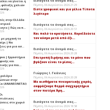
Εισάγετε το όνομά σας...
έπει να γίνεται η
Πέμπτη, 06 Αυγούστου 2026 21:29
 φύλαξη χαλιών
λοκαίρ…
Είστε γραφικοί και για γέλια Τίποτα
2026
λιγότερο
πές στην Ελλάδα
εκτρικό
Εισάγετε το όνομά σας...
ίνητο | Πώς να π…
Πέμπτη, 06 Αυγούστου 2026 20:51
2026
Και πολύ το κρατήσατε. Κοροϊδεύετε
τον κόσμο μετά από έξι…
ι με μηχανή το
αίρι | Να
ξεις για μια ασ…
Εισάγετε το όνομά σας...
2026
Πέμπτη, 06 Αυγούστου 2026 20:28
ρνα | Εργαστήρια
Επιτροπή Ειρήνης και το μόνο που
φικής και
βγάζουν είναι το μίσος…
τικής για παι…
2026
Γιώργος Ι. Γκάνιος
ερολόγιο
Πέμπτη, 06 Αυγούστου 2026 20:28
ώσεων στην
Με αισθήματα πνευματικής χαράς,
ία (ΑΝΑΝΕΩΝΕΤΑΙ)
εκφράζουμε θερμά συγχαρητήρια
2026
στον πατέρα Άρη…
 Οι
στιάτικες
Εισάγετε το όνομά σας...
ώσεις στο χωριό
Πέμπτη, 06 Αυγούστου 2026 18:58
2026