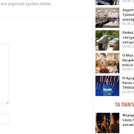
06-08-
η στο Δημοτικό Σχολείο Ασέας
Δημοτ
Τρίπο
συνεδ
06-08-
Παθολ
«δείχ
εκτίμ
06-08-
Ο Μητ
Επιφά
πολιό
06-08-
Η Αμε
Perez
ΤΡΙΠΟ
06-08-
ΤΑ ΠΑΝΤ
Φερομ
τάση 
αυτοπ