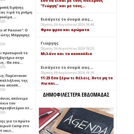
Εσύ να είσαι με τους πολέμους
"Γιώργη" και με τους…
τροπή Ειρήνης
ίας τιμά τη μνήμη
ιροσίμα …
Εισάγετε το όνομά σας...
2026
Πέμπτη, 06 Αυγούστου 2026 18:44
Φρου φρου και αρώματα
gs of Passion": Ο
ιώτης Μάργαρης
Γιώργης
2026
Πέμπτη, 06 Αυγούστου 2026 18:25
ει προσωρινά το
Μιλάνε και τα κουκούδια
βητήριο στην
λη - Θα επα…
2026
Εισάγετε το όνομά σας...
Πέμπτη, 06 Αυγούστου 2026 18:16
λη: Παρίσταναν
11:25 Εσυ ξέρω τι θέλεις. Άντε μη το
υπαλλήλους της
πω και…
 και αποσπ…
2026
ΔΗΜΟΦΙΛΕΣΤΕΡΑ ΕΒΔΟΜΑΔΑΣ
φάνιος απένειμε
ίκιο του
πρεσβυτέρου στ…
2026
μης για το πρώτο
αιρινό Camp στο
«Η επιτ…