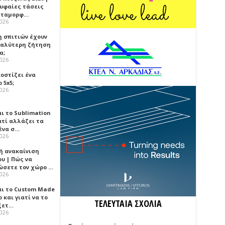
ρυφαίες τάσεις
εταμορφ…
2026
η σπιτιών έχουν
γαλύτερη ζήτηση
α;
2026
κοστίζει ένα
 5x5;
2026
αι το Sublimation
ατί αλλάζει τα
ένα σ…
2026
ή ανακαίνιση
υ | Πώς να
ώσετε τον χώρο …
2026
αι το Custom Made
 και γιατί να το
ΤΕΛΕΥΤΑΙΑ ΣΧΟΛΙΑ
ξετ…
2026