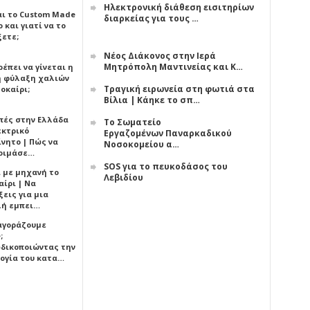
Ηλεκτρονική διάθεση εισιτηρίων
αι το Custom Made
διαρκείας για τους …
 και γιατί να το
ξετε;
Νέος Διάκονος στην Ιερά
Μητρόπολη Μαντινείας και Κ…
έπει να γίνεται η
 φύλαξη χαλιών
Τραγική ειρωνεία στη φωτιά στα
οκαίρι;
Βίλια | Κάηκε το σπ…
πές στην Ελλάδα
Το Σωματείο
εκτρικό
Εργαζομένων Παναρκαδικού
ίνητο | Πώς να
Νοσοκομείου α…
οιμάσε…
SOS για το πευκοδάσος του
ι με μηχανή το
Λεβιδίου
αίρι | Να
εις για μια
ή εμπει…
 αγοράζουμε
;
δικοποιώντας την
ογία του κατα…