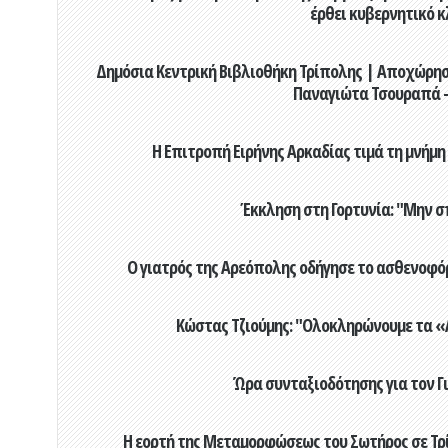
έρθει κυβερνητικό κ
Δημόσια Κεντρική Βιβλιοθήκη Τρίπολης | Αποχώρησ
Παναγιώτα Τσουραπά -
Η Επιτροπή Ειρήνης Αρκαδίας τιμά τη μνήμη
Έκκληση στη Γορτυνία: "Μην σ
Ο γιατρός της Αρεόπολης οδήγησε το ασθενοφόρ
Κώστας Τζιούμης: "Ολοκληρώνουμε τα «Α
Ώρα συνταξιοδότησης για τον 
Η εορτή της Μεταμορφώσεως του Σωτήρος σε Τρί