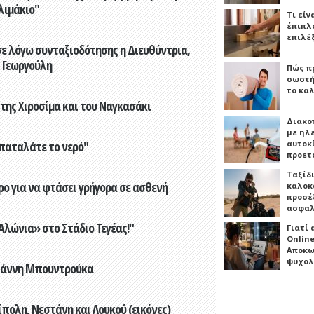
λιμάκιο"
Τι είν
έπιπλο
επιλέ
ε λόγω συνταξιοδότησης η Διευθύντρια,
 Γεωργούλη
Πώς πρ
σωστή
το καλ
 της Χιροσίμα και του Ναγκασάκι
Διακο
με ηλ
παταλάτε το νερό"
αυτοκ
προετ
Ταξίδ
ο για να φτάσει γρήγορα σε ασθενή
καλοκ
προσέξ
ασφαλ
λώνια» στο Στάδιο Τεγέας!"
Γιατί
Online
Αποκω
ψυχολ
Γιάννη Μπουντρούκα
πολη, Νεστάνη και Λουκού (εικόνες)