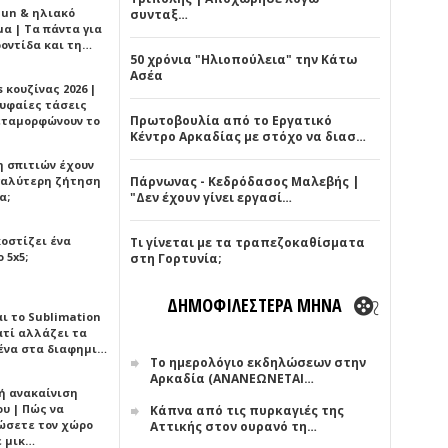
Sun & ηλιακό
συνταξ…
α | Τα πάντα για
ροντίδα και τη…
50 χρόνια "Ηλιοπούλεια" την Κάτω
Ασέα
 κουζίνας 2026 |
ρυφαίες τάσεις
Πρωτοβουλία από το Εργατικό
εταμορφώνουν το
Κέντρο Αρκαδίας με στόχο να διασ…
η σπιτιών έχουν
γαλύτερη ζήτηση
Πάρνωνας - Κεδρόδασος Μαλεβής |
α;
"Δεν έχουν γίνει εργασί…
κοστίζει ένα
Τι γίνεται με τα τραπεζοκαθίσματα
 5x5;
στη Γορτυνία;
ΔΗΜΟΦΙΛΕΣΤΕΡΑ ΜΗΝΑ
αι το Sublimation
ατί αλλάζει τα
ένα στα διαφημι…
Το ημερολόγιο εκδηλώσεων στην
Αρκαδία (ΑΝΑΝΕΩΝΕΤΑΙ…
ή ανακαίνιση
υ | Πώς να
Κάπνα από τις πυρκαγιές της
ώσετε τον χώρο
Αττικής στον ουρανό τη…
ε μικ…