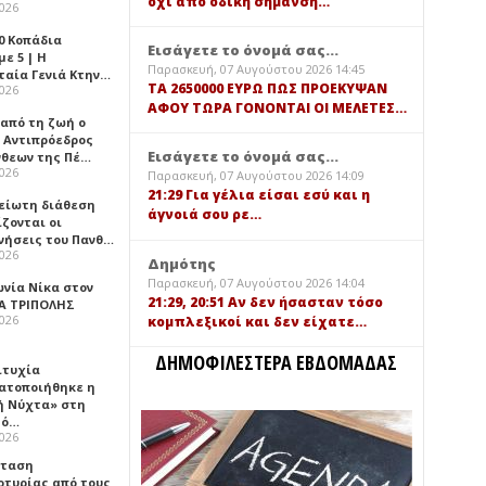
όχι από οδική σήμανση…
2026
0 Κοπάδια
Εισάγετε το όνομά σας...
ε 5 | Η
Παρασκευή, 07 Αυγούστου 2026 14:45
ταία Γενιά Κτην…
TA 2650000 ΕΥΡΩ ΠΩΣ ΠΡΟΕΚΥΨΑΝ
2026
ΑΦΟΥ ΤΩΡΑ ΓΟΝΟΝΤΑΙ ΟΙ ΜΕΛΕΤΕΣ…
 από τη ζωή ο
 Αντιπρόεδρος
Εισάγετε το όνομά σας...
νθεων της Πέ…
2026
Παρασκευή, 07 Αυγούστου 2026 14:09
21:29 Για γέλια είσαι εσύ και η
είωτη διάθεση
άγνοιά σου ρε…
ζονται οι
νήσεις του Πανθ…
2026
Δημότης
Παρασκευή, 07 Αυγούστου 2026 14:04
ωνία Νίκα στον
21:29, 20:51 Αν δεν ήσασταν τόσο
Α ΤΡΙΠΟΛΗΣ
2026
κομπλεξικοί και δεν είχατε…
ΔΗΜΟΦΙΛΕΣΤΕΡΑ ΕΒΔΟΜΑΔΑΣ
ιτυχία
ατοποιήθηκε η
ή Νύχτα» στη
λό…
2026
σταση
ρτυρίας από τους