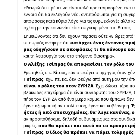
«Θεωρώ ότι πρέπει να είναι καλά προετοιμασμένο ένα τέτ
έννοια ότι θα εκλεγούν νέοι αντιπρόσωποι για τη συγκ
αποφάσεις κατά κύριο λόγο για τις ευρωεκλογές αλλά κα
σχέση με την κοινωνία» είπε συγκεκριμένα ο κ. Βίτσας.
Σημειώνοντας ότι δεν έχουν περάσει ούτε 48 ώρες από
υπουργός ανέφερε ότι «
υπάρχει ένας έντονος προ
μας οδηγήσουν σε αποφάσεις τι θα κάνουμε ε
και τη λειτουργία του στο επόμενο διάστημα».
Ο Αλέξης Τσίπρας θα αποφασίσει τον ρόλο του
Ερωτηθείς ο κ. Βίτσας, εάν ο φεύγει ο αρχηγός όταν χάν
Τσίπρας
, έχω πει και δεν φεύγω από αυτή μου την ά
είναι ο ρόλος του στον ΣΥΡΙΖΑ
. Έχει δώσει πάρα πο
βλακώδες επιχείρημα ότι είναι συνιδρυτής του ΣΥΡΙΖΑ, 
πήρε τον ΣΥΡΙΖΑ από ένα μικρό κόμμα που έμπαινε δεν 
έγινε αξιωματική αντιπολίτευση, έγινε και κυβέρνηση.
Έ
ήττες ή από αποτυχημένες, θα’ λεγε κανένας,
αν προσπαθήσαμε, δηλαδή οι δυνάμεις μας στα συνδικάτ
μικρές,
που θα πρέπει και αυτά να τα προσμετρή
Τσίπρας
.
Ο ίδιος θα πρέπει να πάρει τολμηρές