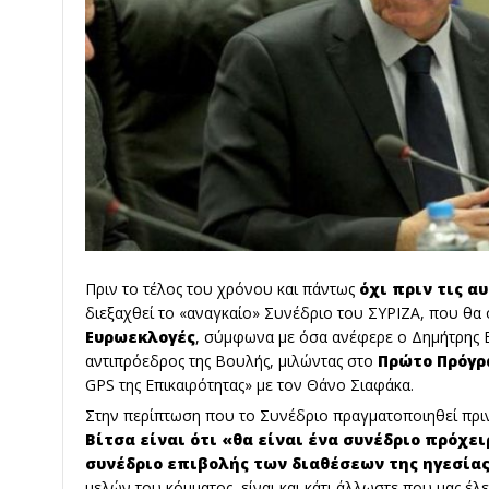
Πριν το τέλος του χρόνου και πάντως
όχι πριν τις α
διεξαχθεί το «αναγκαίο» Συνέδριο του ΣΥΡΙΖΑ, που θα
Ευρωεκλογές
, σύμφωνα με όσα ανέφερε ο Δημήτρης 
αντιπρόεδρος της Βουλής, μιλώντας στο
Πρώτο Πρόγρα
GPS της Επικαιρότητας» με τον Θάνο Σιαφάκα.
Στην περίπτωση που το Συνέδριο πραγματοποιηθεί πριν
Βίτσα είναι ότι «θα είναι ένα συνέδριο πρόχειρ
συνέδριο επιβολής των διαθέσεων της ηγεσία
μελών του κόμματος, είναι και κάτι άλλωστε που μας έλε