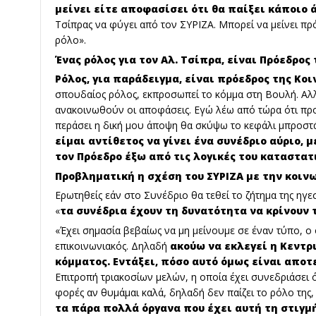
μείνει είτε αποφασίσει ότι θα παίξει κάποιο 
Τσίπρας να φύγει από τον ΣΥΡΙΖΑ. Μπορεί να μείνει πρό
ρόλο».
Ένας ρόλος για τον Αλ. Τσίπρα, είναι Πρόεδρος 
Ρόλος, για παράδειγμα, είναι πρόεδρος της Κο
σπουδαίος ρόλος, εκπροσωπεί το κόμμα στη Βουλή. Αλ
ανακοινωθούν οι αποφάσεις. Εγώ λέω από τώρα ότι προ
περάσει η δική μου άποψη θα σκύψω το κεφάλι μπροστ
είμαι αντίθετος να γίνει ένα συνέδριο αύριο, 
τον Πρόεδρο έξω από τις λογικές του καταστατ
Προβληματική η σχέση του ΣΥΡΙΖΑ με την κοιν
Ερωτηθείς εάν στο Συνέδριο θα τεθεί το ζήτημα της ηγεσ
«
τα συνέδρια έχουν τη δυνατότητα να κρίνουν
«Έχει σημασία βεβαίως να μη μείνουμε σε έναν τύπο, ο 
επικοινωνιακός. Δηλαδή
ακούω να εκλεγεί η Κεντρ
κόμματος. Εντάξει, πόσο αυτό όμως είναι αποτ
Επιτροπή τριακοσίων μελών, η οποία έχει συνεδριάσει ό
φορές αν θυμάμαι καλά, δηλαδή δεν παίζει το ρόλο της
τα πάρα πολλά όργανα που έχει αυτή τη στιγμή