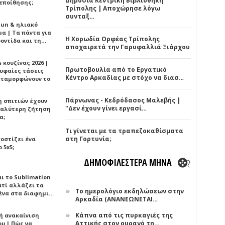
Δημόσια Κεντρική Βιβλιοθήκη
εποίθησης;
Τρίπολης | Αποχώρησε λόγω
συνταξ…
Sun & ηλιακό
α | Τα πάντα για
Η Χορωδία Ορφέας Τρίπολης
ροντίδα και τη…
αποχαιρετά την Γαρυφαλλιά Ξιάρχου
 κουζίνας 2026 |
Πρωτοβουλία από το Εργατικό
ρυφαίες τάσεις
Κέντρο Αρκαδίας με στόχο να διασ…
εταμορφώνουν το
Πάρνωνας - Κεδρόδασος Μαλεβής |
η σπιτιών έχουν
"Δεν έχουν γίνει εργασί…
γαλύτερη ζήτηση
α;
Τι γίνεται με τα τραπεζοκαθίσματα
στη Γορτυνία;
κοστίζει ένα
 5x5;
ΔΗΜΟΦΙΛΕΣΤΕΡΑ ΜΗΝΑ
αι το Sublimation
ατί αλλάζει τα
Το ημερολόγιο εκδηλώσεων στην
ένα στα διαφημι…
Αρκαδία (ΑΝΑΝΕΩΝΕΤΑΙ…
Κάπνα από τις πυρκαγιές της
ή ανακαίνιση
Αττικής στον ουρανό τη…
υ | Πώς να