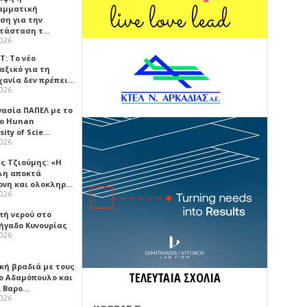
αμματική
ση για την
τάσταση τ…
2026
Τ: Το νέο
αξικό για τη
χανία δεν πρέπει…
2026
γασία ΠΑΠΕΛ με το
κο Hunan
sity of Scie…
2026
ς Τζιούμης: «Η
λη αποκτά
ονη και ολοκληρ…
2026
πή νερού στο
ήγαδο Κυνουρίας
2026
κή βραδιά με τους
ΤΕΛΕΥΤΑΙΑ ΣΧΟΛΙΑ
ο Αδαμόπουλο και
 Βαρο…
2026