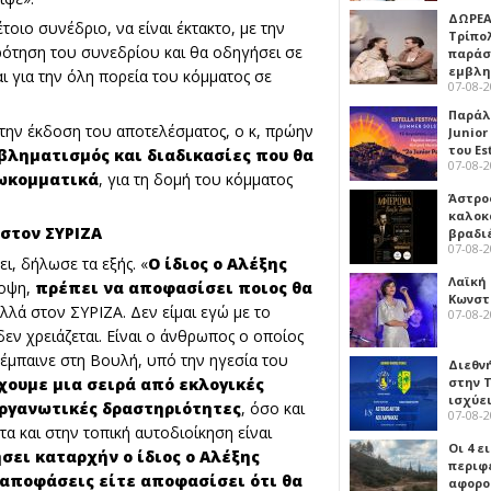
ΔΩΡΕΑ
οιο συνέδριο, να είναι έκτακτο, με την
Τρίπο
ρότηση του συνεδρίου και θα οδηγήσει σε
παράσ
εμβλ
ι για την όλη πορεία του κόμματος σε
07-08-
Παράλ
 την έκδοση του αποτελέσματος, ο κ, πρώην
Junior
του Es
βληματισμός και διαδικασίες που θα
07-08-
σωκομματικά
, για τη δομή του κόμματος
Άστρος
καλοκ
 στον ΣΥΡΙΖΑ
βραδι
07-08-
ει, δήλωσε τα εξής. «
Ο ίδιος ο Αλέξης
Λαϊκή
ποψη,
πρέπει να αποφασίσει ποιος θα
Κωνστα
λλά στον ΣΥΡΙΖΑ. Δεν είμαι εγώ με το
07-08-
δεν χρειάζεται. Είναι ο άνθρωπος ο οποίος
έμπαινε στη Βουλή, υπό την ηγεσία του
Διεθν
χουμε μια σειρά από εκλογικές
στην Τ
ισχύει
 οργανωτικές δραστηριότητες
, όσο και
07-08-
α και στην τοπική αυτοδιοίκηση είναι
Οι 4 ε
σει καταρχήν ο ίδιος ο Αλέξης
περιφ
 αποφάσεις είτε αποφασίσει ότι θα
αφορο