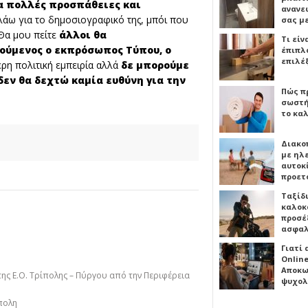
α πολλές προσπάθειες και
ανανε
μιλάω για το δημοσιογραφικό της, μπόι που
σας μ
 Θα μου πείτε
άλλοι θα
Τι είν
ούμενος ο εκπρόσωπος Τύπου, ο
έπιπλο
επιλέ
ερη πολιτική εμπειρία αλλά
δε μπορούμε
δεν θα δεχτώ καμία ευθύνη για την
Πώς πρ
σωστή
το καλ
Διακο
με ηλ
αυτοκ
προετ
Ταξίδ
καλοκ
προσέξ
ασφαλ
Γιατί
Online
Αποκω
της Ε.Ο. Τρίπολης – Πύργου από την Περιφέρεια
ψυχολ
πολη