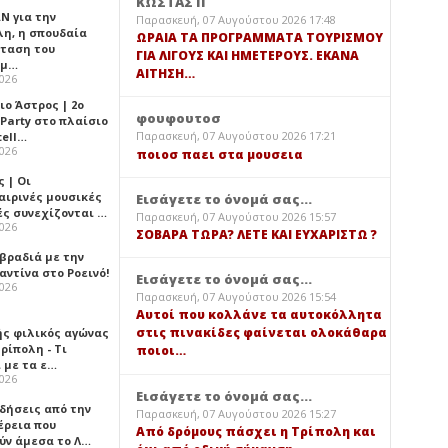
ΚΩΣΤΑΣ Π
Ν για την
Παρασκευή, 07 Αυγούστου 2026 17:48
λη, η σπουδαία
ΩΡΑΙΑ ΤΑ ΠΡΟΓΡΑΜΜΑΤΑ ΤΟΥΡΙΣΜΟΥ
ταση του
ΓΙΑ ΛΙΓΟΥΣ ΚΑΙ ΗΜΕΤΕΡΟΥΣ. ΕΚΑΝΑ
ημ…
ΑΙΤΗΣΗ…
2026
ιο Άστρος | 2ο
φουφουτοσ
 Party στο πλαίσιο
Παρασκευή, 07 Αυγούστου 2026 17:21
tell…
2026
ποιοσ παει στα μουσεια
 | Οι
αιρινές μουσικές
Εισάγετε το όνομά σας...
ές συνεχίζονται …
Παρασκευή, 07 Αυγούστου 2026 15:57
2026
ΣΟΒΑΡΑ ΤΩΡΑ? ΛΕΤΕ ΚΑΙ ΕΥΧΑΡΙΣΤΩ ?
 βραδιά με την
ντίνα στο Ροεινό!
Εισάγετε το όνομά σας...
2026
Παρασκευή, 07 Αυγούστου 2026 15:54
Αυτοί που κολλάνε τα αυτοκόλλητα
στις πινακίδες φαίνεται ολοκάθαρα
ής φιλικός αγώνας
ρίπολη - Τι
ποιοι…
 με τα ε…
2026
Εισάγετε το όνομά σας...
ιδήσεις από την
Παρασκευή, 07 Αυγούστου 2026 15:27
έρεια που
Από δρόμους πάσχει η Τρίπολη και
ύν άμεσα το Λ…