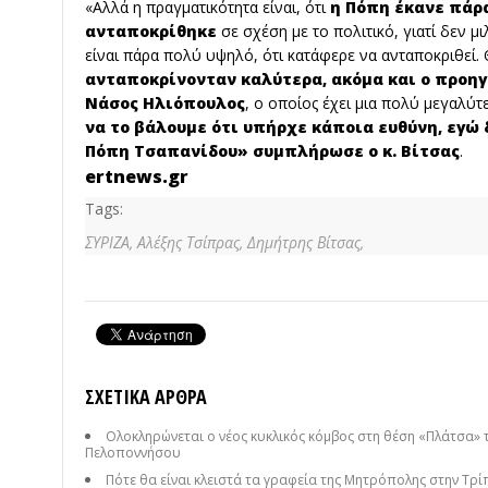
«Αλλά η πραγματικότητα είναι, ότι
η Πόπη έκανε πάρ
ανταποκρίθηκε
σε σχέση με το πολιτικό, γιατί δεν 
είναι πάρα πολύ υψηλό, ότι κατάφερε να ανταποκριθεί.
ανταποκρίνονταν καλύτερα, ακόμα και ο προηγ
Νάσος Ηλιόπουλος
, ο οποίος έχει μια πολύ μεγαλύτ
να το βάλουμε ότι υπήρχε κάποια ευθύνη, εγώ 
Πόπη Τσαπανίδου» συμπλήρωσε ο κ. Βίτσας
.
ertnews.gr
Tags:
ΣΥΡΙΖΑ,
Αλέξης Τσίπρας,
Δημήτρης Βίτσας,
ΣΧΕΤΙΚΆ ΆΡΘΡΑ
Ολοκληρώνεται ο νέος κυκλικός κόμβος στη θέση «Πλάτσα» 
Πελοποννήσου
Πότε θα είναι κλειστά τα γραφεία της Μητρόπολης στην Τρί