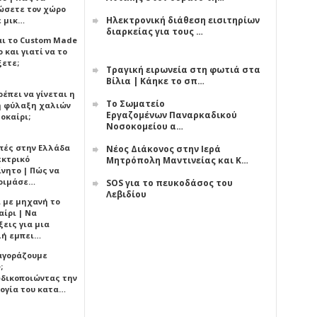
ώσετε τον χώρο
Ηλεκτρονική διάθεση εισιτηρίων
ε μικ…
διαρκείας για τους …
αι το Custom Made
 και γιατί να το
ξετε;
Τραγική ειρωνεία στη φωτιά στα
Βίλια | Κάηκε το σπ…
έπει να γίνεται η
Το Σωματείο
 φύλαξη χαλιών
Εργαζομένων Παναρκαδικού
οκαίρι;
Νοσοκομείου α…
πές στην Ελλάδα
Νέος Διάκονος στην Ιερά
εκτρικό
Μητρόπολη Μαντινείας και Κ…
ίνητο | Πώς να
οιμάσε…
SOS για το πευκοδάσος του
Λεβιδίου
ι με μηχανή το
αίρι | Να
εις για μια
ή εμπει…
 αγοράζουμε
;
δικοποιώντας την
ογία του κατα…