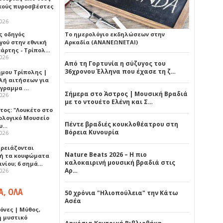
κούς πυροσβέστες
2026
ς οδηγός
Το ημερολόγιο εκδηλώσεων στην
γού στην εθνική
Αρκαδία (ΑΝΑΝΕΩΝΕΤΑΙ)
πάρτης - Τρίπολ…
2026
Από τη Γορτυνία η σύζυγος του
36χρονου Έλληνα που έχασε τη ζ…
ήμου Τρίπολης |
λή αιτήσεων για
όγραμμα …
Σήμερα στο Άστρος | Μουσική Βραδιά
2026
με το ντουέτο Ελένη και Σ…
τος: "Λουκέτο στο
ολογικό Μουσείο
Πέντε βραδιές κουκλοθέατρου στη
υ…
Βόρεια Κυνουρία
2026
χρειάζονται
Nature Beats 2026 – Η πιο
ή τα κουφώματα
καλοκαιρινή μουσική βραδιά στις
ινίου; 6 σημά…
Αρ…
2026
Α, ΟΛΑ
50 χρόνια "Ηλιοπούλεια" την Κάτω
Ασέα
όνες | Μύθος,
ή μυστικό