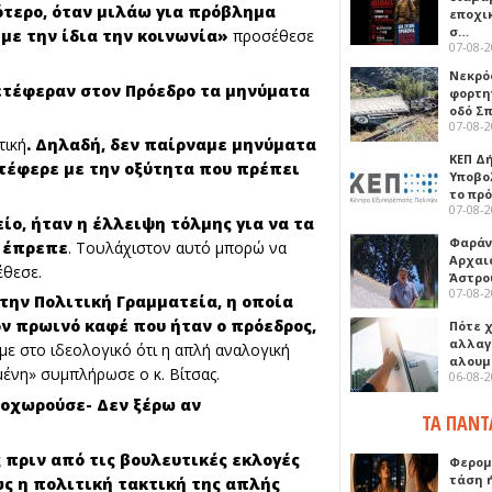
ότερο, όταν μιλάω για πρόβλημα
εποχι
σ…
 με την ίδια την κοινωνία»
προσέθεσε
07-08-
Νεκρό
ετέφεραν στον Πρόεδρο τα μηνύματα
φορτη
οδό Σ
07-08-
τική
. Δηλαδή, δεν παίρναμε μηνύματα
ΚΕΠ Δ
ετέφερε με την οξύτητα που πρέπει
Υποβο
το πρ
07-08-
είο, ήταν η έλλειψη τόλμης για να τα
Φαράν
υ έπρεπε
. Τουλάχιστον αυτό μπορώ να
Αρχαι
έθεσε.
Άστρο
07-08-
 την Πολιτική Γραμματεία, η οποία
ον πρωινό καφέ που ήταν ο πρόεδρος,
Πότε 
αλλαγ
με στο ιδεολογικό ότι η απλή αναλογική
αλουμ
μένη» συμπλήρωσε ο κ. Βίτσας.
06-08-
ροχωρούσε- Δεν ξέρω αν
ΤΑ ΠΑΝΤ
 πριν από τις βουλευτικές εκλογές
Φερομ
τάση 
ως η πολιτική τακτική της απλής