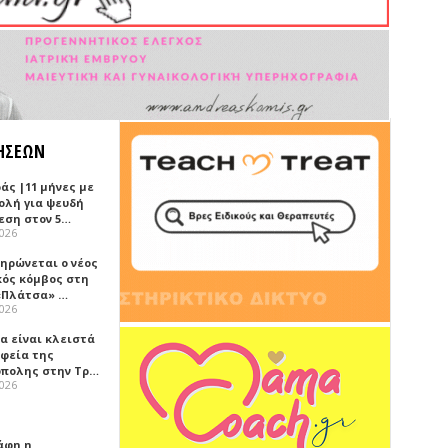
ΗΣΕΩΝ
άς |11 μήνες με
ολή για ψευδή
εση στον 5…
2026
ηρώνεται ο νέος
κός κόμβος στη
«Πλάτσα» …
2026
α είναι κλειστά
αφεία της
πολης στην Τρ…
2026
άφη η