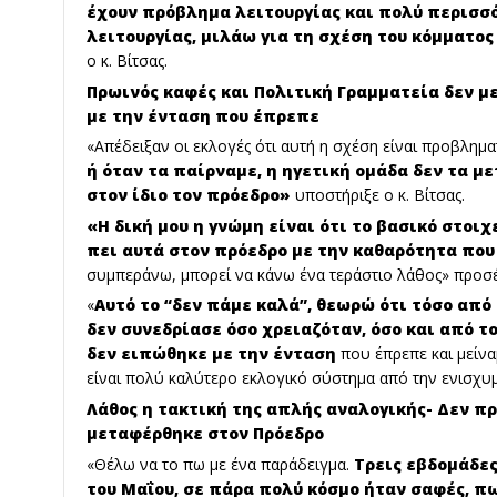
έχουν πρόβλημα λειτουργίας και πολύ περισσ
λειτουργίας, μιλάω για τη σχέση του κόμματος
ο κ. Βίτσας.
Πρωινός καφές και Πολιτική Γραμματεία δεν μ
με την ένταση που έπρεπε
«Απέδειξαν οι εκλογές ότι αυτή η σχέση είναι προβλημα
ή όταν τα παίρναμε, η ηγετική ομάδα δεν τα μ
στον ίδιο τον πρόεδρο»
υποστήριξε ο κ. Βίτσας.
«Η δική μου η γνώμη είναι ότι το βασικό στοιχ
πει αυτά στον πρόεδρο με την καθαρότητα πο
συμπεράνω, μπορεί να κάνω ένα τεράστιο λάθος» προσ
«
Αυτό το “δεν πάμε καλά”, θεωρώ ότι τόσο από
δεν συνεδρίασε όσο χρειαζόταν, όσο και από τ
δεν ειπώθηκε με την ένταση
που έπρεπε και μείνα
είναι πολύ καλύτερο εκλογικό σύστημα από την ενισχυ
Λάθος η τακτική της απλής αναλογικής- Δεν π
μεταφέρθηκε στον Πρόεδρο
«Θέλω να το πω με ένα παράδειγμα.
Τρεις εβδομάδες
του Μαΐου, σε πάρα πολύ κόσμο ήταν σαφές, π