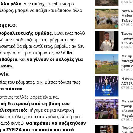
07-08-
άλλο ρόλο
. Δεν υπάρχει περίπτωση ο
εδρος, μπορεί να παίξει και κάποιον άλλο
"Από 4
Μείναμ
Τελευ
της Κ.Ο.
07-08-
ινοβουλευτικής Ομάδας.
Είναι ένας πολύ
Έφυγε
πρώην
λά μην προδικάζουμε τα πράγματα πριν
των Ά
σωπικά θα είμαι αντίθετος, βεβαίως αν δεν
07-08-
ά στην άποψη του κόμματος, αλλά
θα
Με αμ
μεθαύριο
. Και
να γίνουν οι εκλογές για
συνεχί
ικού»
.
προπο
07-08-
ωνία
Η Αντ
ίας του κόμματος, ο κ. Βίτσας τόνισε πως
ΑΣΤΕΡ
07-08-
 τα πάντα»
.
οποίος πολλές φορές είναι και
Με επ
ική Επιτροπή από τη βάση του
πραγμ
ελεσματικό;
Πήγαμε σε μια Κεντρική
«Λευκ
Μεγα
λες και όλες, μέσα στο χρόνο, δύο ή τρεις
07-08-
, αυτό εννοώ.
Θα πρέπει να συζητηθούν
Παρά
 ο ΣΥΡΙΖΑ και τα οποία και αυτά
διαμα