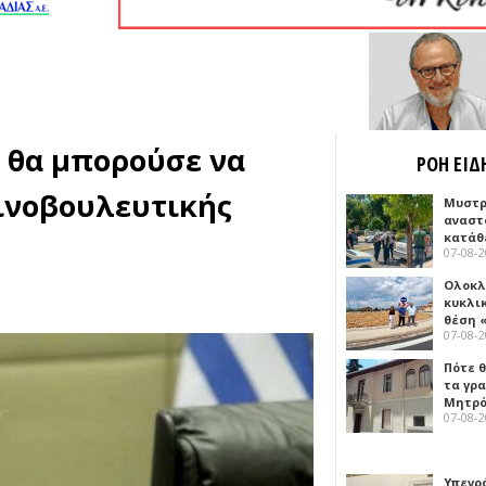
ς θα μπορούσε να
ΡΟΗ ΕΙΔ
ινοβουλευτικής
Μυστρ
αναστ
κατάθ
07-08-
Ολοκλ
κυκλι
θέση 
07-08-
Πότε θ
τα γρ
Μητρό
07-08-
Υπεγρ