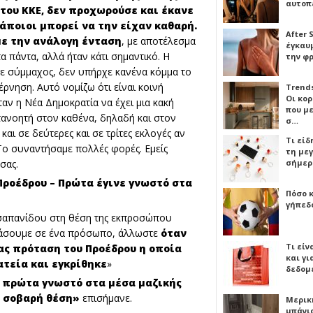
αυτοπ
του ΚΚΕ, δεν προχωρούσε και έκανε
άποιοι μπορεί να την είχαν καθαρή.
After 
με την ανάλογη ένταση
, με αποτέλεσμα
έγκαυμ
τα πάντα, αλλά ήταν κάτι σημαντικό. Η
την φ
χε σύμμαχος, δεν υπήρχε κανένα κόμμα το
ρνηση. Αυτό νομίζω ότι είναι κοινή
Trends
Οι κο
αν η Νέα Δημοκρατία να έχει μια κακή
που μ
τανοητή στον καθένα, δηλαδή και στον
σ…
αι σε δεύτερες και σε τρίτες εκλογές αν
Τι είδ
 Το συναντήσαμε πολλές φορές. Εμείς
τη με
σας.
σήμερ
Προέδρου – Πρώτα έγινε γνωστό στα
Πόσο 
γήπεδο
 Τσαπανίδου στη θέση της εκπροσώπου
τιάσουμε σε ένα πρόσωπο, άλλωστε
όταν
Τι είν
ας πρόταση του Προέδρου η οποία
και γι
ατεία και εγκρίθηκε
»
δεδομ
ι πρώτα γνωστό στα μέσα μαζικής
ο σοβαρή θέση»
επισήμανε.
Μερικ
μπάνιο