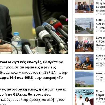
Προγρ
Σύμβα
αποκα
07-08-
ΣΕΒΙΠΕ
Χωροτ
Βιομη
07-08-
Συνερ
Κιέζι
Univer
07-08-
Κώστα
Τρίπο
υτοδιοικητικές εκλογές
, θα πρέπει να
σύγχρ
07-08-
 οδηγήσει σε
αποφάσεις πριν τις
Βίτσας, πρώην υπουργός επί ΣΥΡΙΖΑ, πρώην
Διακο
Ξηροπ
μμα 91,6 και 105,8
, στην εκπομπή «Το
07-08-
 τις
αυτοδιοικητικές, η άποψη του κ.
Μουσι
ο ή αν θέλετε, θα είναι ένα
Χρήστ
Μάγδα
ς
και όχι συνολικής δράσης και σκέψης των
07-08-
ιψε».