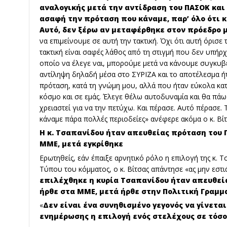
αναλογικής μετά την αντίδραση του ΠΑΣΟΚ και 
ασαφή την πρόταση που κάναμε, παρ’ όλο ότι κ
Αυτό, δεν ξέρω αν μεταφέρθηκε στον πρόεδρο 
να επιμείνουμε σε αυτή την τακτική. Όχι ότι αυτή όρισε 
τακτική είναι σαφές λάθος από τη στιγμή που δεν υπήρ
οποίο να έλεγε ναι, μπορούμε μετά να κάνουμε συγκυβέ
αντίληψη δηλαδή μέσα στο ΣΥΡΙΖΑ και το αποτέλεσμα ήτ
πρόταση, κατά τη γνώμη μου, αλλά που ήταν εύκολα κα
κόσμο και σε εμάς. Έλεγε θέλω αυτοδυναμία και θα πάω κ
χρειαστεί για να την πετύχω. Και πέρασε. Αυτό πέρασε.
κάναμε πάρα πολλές περιοδείες» ανέφερε ακόμα ο κ. Βίτ
Η κ. Τσαπανίδου ήταν απευθείας πρόταση του 
ΜΜΕ, μετά εγκρίθηκε
Ερωτηθείς, εάν έπαιξε αρνητικό ρόλο η επιλογή της κ.
Τύπου του κόμματος, ο κ. Βίτσας απάντησε «ας μην εσ
επιλέχθηκε η κυρία Τσαπανίδου ήταν απευθεί
ήρθε στα ΜΜΕ, μετά ήρθε στην Πολιτική Γραμμ
«
Δεν είναι ένα συνηθισμένο γεγονός να γίνετα
ενημέρωσης η επιλογή ενός στελέχους σε τόσ