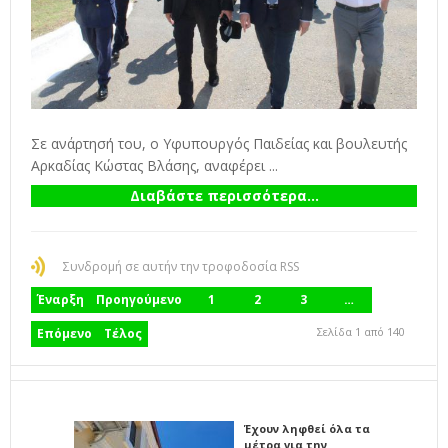
Σε ανάρτησή του, ο Υφυπουργός Παιδείας και βουλευτής
Αρκαδίας Κώστας Βλάσης, αναφέρει ...
Διαβάστε περισσότερα...
Συνδρομή σε αυτήν την τροφοδοσία RSS
Έναρξη
Προηγούμενο
1
2
3
…
Σελίδα 1 από 140
Επόμενο
Τέλος
Έχουν ληφθεί όλα τα
μέτρα για την