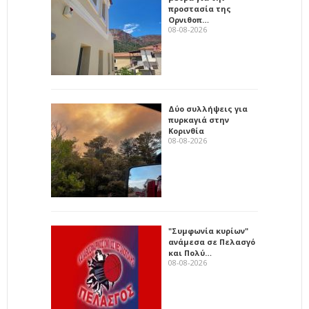
προστασία της
Ορνιθοπ…
08-08-2026
Δύο συλλήψεις για
πυρκαγιά στην
Κορινθία
08-08-2026
"Συμφωνία κυρίων"
ανάμεσα σε Πελασγό
και Πολύ…
08-08-2026