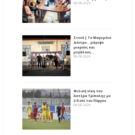
08-08-2026
Στενό | Το Μαγεμένο
Δέντρο… μάγεψε
μικρούς και
μεγάλους…
08-08-2026
Φιλική νίκη του
Αστέρα Τρίπολης με
2-0 επί του Πύργου
08-08-2026