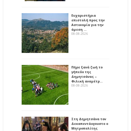
Ευχαριστήρια
επιστολή προς την
Αστυνομία για την
άμεση …
08-08-2026
Πήρε ξανά ζωή το
γήπεδο της
Δημητσάνας –
Φιλική αναμέτρ…
08-08-2026
Στη Δημητσάνα τον
Δεκαπεντάυγουστο ο
Μητροπολίτης