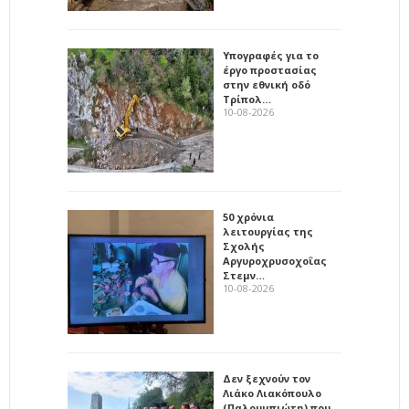
Υπογραφές για το
έργο προστασίας
στην εθνική οδό
Τρίπολ…
10-08-2026
50 χρόνια
λειτουργίας της
Σχολής
Αργυροχρυσοχοΐας
Στεμν…
10-08-2026
Δεν ξεχνούν τον
Λιάκο Λιακόπουλο
(Παλουμπιώτη) που