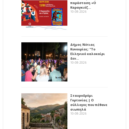
παράσταση «Ο
Καραγκιόζ…
10-08-2026
Δήμος Νότιας
Κυνουρίας: "Το
Ελληνικό καλοκαίρι
δεν…
10-08-2026
Σταυροδρόμι
Γορτυνίας | Ο
σύλλογος που πέθανε
σιωπηλά
10-08-2026