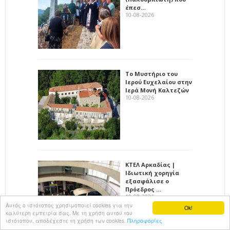
έπεσ…
10-08-2026
Το Μυστήριο του
Ιερού Ευχελαίου στην
Ιερά Μονή Καλτεζών
10-08-2026
ΚΤΕΛ Αρκαδίας |
Ιδιωτική χορηγία
εξασφάλισε ο
Πρόεδρος …
10-08-2026
Αυτός ο ιστότοπος χρησιμοποιεί cookies για την
Ok!
καλύτερη εμπειρία σας. Με τη χρήση αυτού του
ιστότοπου, αποδέχεστε τη χρήση των cookies.
Πληροφορίες