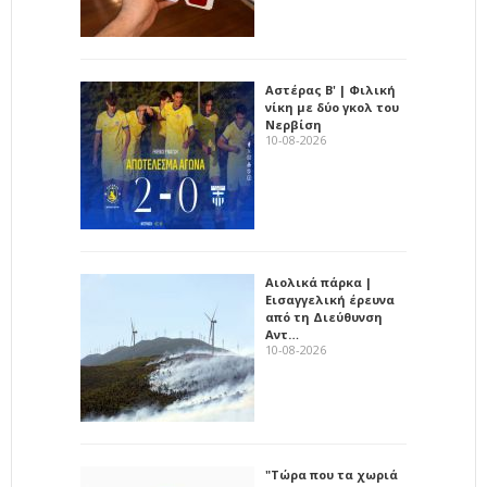
Αστέρας Β' | Φιλική
νίκη με δύο γκολ του
Νερβίση
10-08-2026
Αιολικά πάρκα |
Εισαγγελική έρευνα
από τη Διεύθυνση
Αντ…
10-08-2026
"Τώρα που τα χωριά