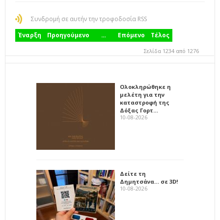
Συνδρομή σε αυτήν την τροφοδοσία RSS
Έναρξη
Προηγούμενο
…
Επόμενο
Τέλος
Σελίδα 1234 από 1276
Ολοκληρώθηκε η
μελέτη για την
καταστροφή της
Δόξας Γορτ…
10-08-2026
Δείτε τη
Δημητσάνα… σε 3D!
10-08-2026