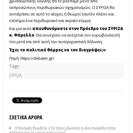
χρυσαυγίτικης λογικής θα το βλέπαμε μόνο από
εκπροσώπους περιθωριακών σχηματισμών. Ο ΣΥΡΙΖΑ θα
αντιδράσει σε αυτό το αίσχος ή θεωρεί εαυτόν πλέον και
επίσημα ένα περιθωριακό και ακραίο κόμμα;
Και για αυτό
απευθυνόμαστε στον Πρόεδρο του ΣΥΡΙΖΑ
κ. Φάμελλο
. Θα συνεχίσει να ανέχεται τον ευρωβουλευτή
του μετά και από αυτή την ανατριχιαστική δήλωση;
Έχει το πολιτικό θάρρος να τον διαγράψει;»
Πηγή:
https://debater.gr/
Tags:
ΣΥΡΙΖΑ,
ΣΧΕΤΙΚΆ ΆΡΘΡΑ
Ο Κοσμάς θυμάται | Σε τρεις γλώσσες η νέα πινακίδα στην
πλατεία για το μαρτυρικό χωριό