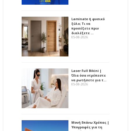
Laminate ή φυσικό
ξύλο; Τι να
προσέξετε πριν
διαλέξετε …
05-08-2026
Laser Full Bikini |
Όλα όσα ντρέπεστε
να ρωτήσετε για τ…
05-08-2026
Μονή Επάνω Χρέπας |
Υπογραφές για τη