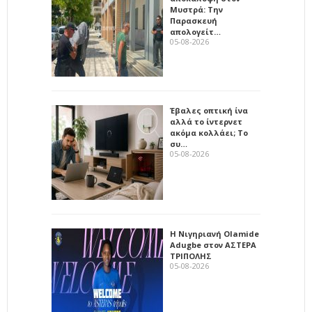
Μυστρά: Την
Παρασκευή
απολογείτ…
05-08-2026
Έβαλες οπτική ίνα
αλλά το ίντερνετ
ακόμα κολλάει; Το
συ…
05-08-2026
Η Νιγηριανή Olamide
Adugbe στον ΑΣΤΕΡΑ
ΤΡΙΠΟΛΗΣ
05-08-2026