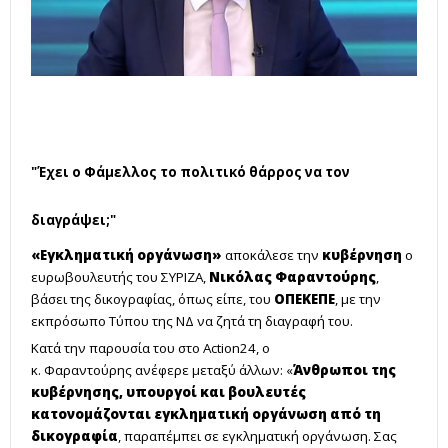
"Έχει ο Φάμελλος το πολιτικό θάρρος να τον
διαγράψει;"
«Εγκληματική οργάνωση»
αποκάλεσε την
κυβέρνηση
ο
ευρωβουλευτής του ΣΥΡΙΖΑ,
Νικόλας Φαραντούρης
,
βάσει της δικογραφίας, όπως είπε, του
ΟΠΕΚΕΠΕ
, με την
εκπρόσωπο Τύπου της ΝΔ να ζητά τη διαγραφή του.
Κατά την παρουσία του στο Action24, ο
κ. Φαραντούρης ανέφερε μεταξύ άλλων: «
Άνθρωποι της
κυβέρνησης, υπουργοί και βουλευτές
κατονομάζονται εγκληματική οργάνωση από τη
δικογραφία
, παραπέμπει σε εγκληματική οργάνωση. Σας