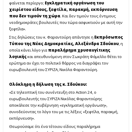
φαίνεται περίεργο;
Εγκληματική οργάνωση του
χειρίστου είδους, ξεφτίλα, παρακμή, εκπόρνευση
που δεν τιμούν τη χώρα
. Και δεν τιμούν τους έντιμους
νεοδημοκράτες βουλευτές που τώρα ασφυκτιούν με αυτή την
ξεφτίλα».
Στις δηλώσεις του κ. Φαραντούρη απάντησε η
Εκπρόσωπος
Τύπου της Νέας Δημοκρατίας, Αλεξάνδρα Σδούκου
, η
οποία κάνει λόγο για
παραλήρημα χρυσαυγίτικης
λογικής
και απευθυνόμενη στον Σωκράτη Φάμελλο θέτει το
ερώτημα αν έχει το πολιτικό θάρρος να διαγράψει τον
ευρωβουλευτή του ΣΥΡΙΖΑ, Νικόλα Φαραντούρη.
Ολόκληρη η δήλωση της κ. Σδούκου:
«Σε τηλεοπτική του συνέντευξη στο Action 24, ο
ευρωβουλευτής του ΣΥΡΙΖΑ Νικόλας Φαραντούρης
αποκάλεσε την κυβέρνηση «εγκληματική οργάνωση»,
συνοδεύοντας το λόγο του με τις λέξεις «ξεφτίλα, παρακμή,
εκπόρνευση».
Θεωρούσαμε ότι ένα τέτοιου είδους παραλήρημα