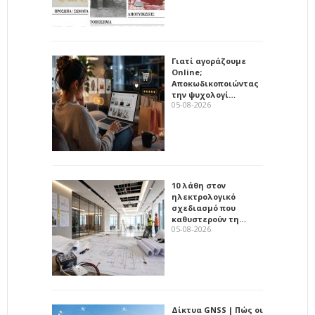
Γιατί αγοράζουμε
Online;
Αποκωδικοποιώντας
την ψυχολογί…
05-08-2026
10 λάθη στον
ηλεκτρολογικό
σχεδιασμό που
καθυστερούν τη…
05-08-2026
Δίκτυα GNSS | Πώς οι