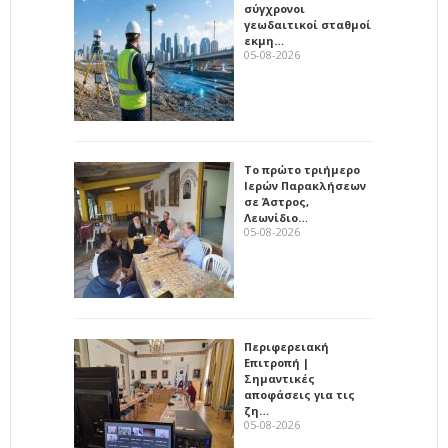
σύγχρονοι
γεωδαιτικοί σταθμοί
εκμη…
05-08-2026
Το πρώτο τριήμερο
Ιερών Παρακλήσεων
σε Άστρος,
Λεωνίδιο…
05-08-2026
Περιφερειακή
Επιτροπή |
Σημαντικές
αποφάσεις για τις
ζη…
05-08-2026