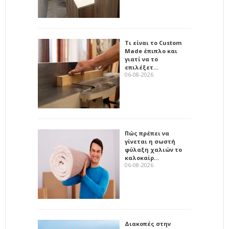
Τι είναι το Custom
Made έπιπλο και
γιατί να το
επιλέξετ…
06-08-2026
Πώς πρέπει να
γίνεται η σωστή
φύλαξη χαλιών το
καλοκαίρ…
06-08-2026
Διακοπές στην