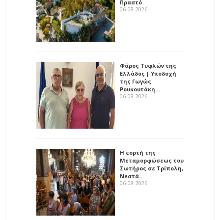
Πραστό
06-08-2026
Φάρος Τυφλών της
Ελλάδος | Υποδοχή
της Γωγώς
Ρουκουτάκη…
06-08-2026
Η εορτή της
Μεταμορφώσεως του
Σωτήρος σε Τρίπολη,
Νεστά…
06-08-2026