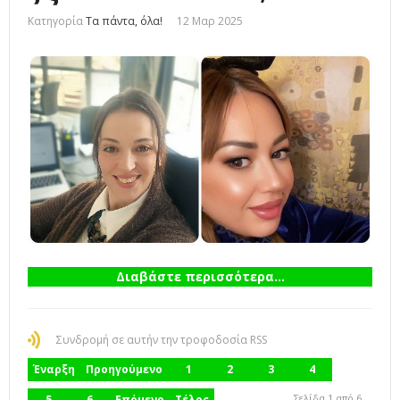
Κατηγορία
Τα πάντα, όλα!
12 Μαρ 2025
Διαβάστε περισσότερα...
Συνδρομή σε αυτήν την τροφοδοσία RSS
Έναρξη
Προηγούμενο
1
2
3
4
Σελίδα 1 από 6
5
6
Επόμενο
Τέλος