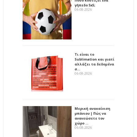
Πόσο κοστίζει ένα
γήπεδο 5x5;
06-08-2026
Τι είναι το
Sublimation και γιατί
αλλάζει τα δεδομένα
σ…
06-08-2026
Μερική ανακαίνιση
μπάνιου | Πώς να
ανανεώσετε τον
χώρο …
06-08-2026