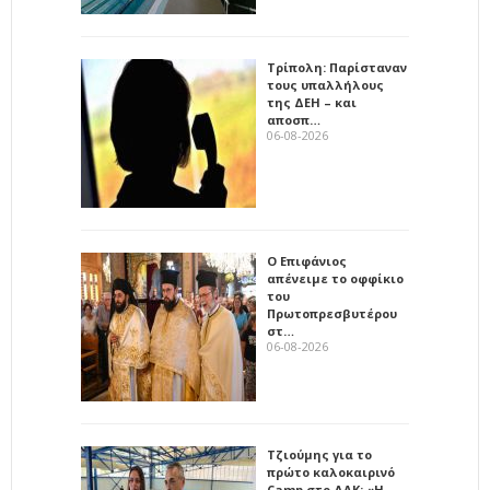
Τρίπολη: Παρίσταναν
τους υπαλλήλους
της ΔΕΗ – και
αποσπ…
06-08-2026
Ο Επιφάνιος
απένειμε το οφφίκιο
του
Πρωτοπρεσβυτέρου
στ…
06-08-2026
Τζιούμης για το
πρώτο καλοκαιρινό
Camp στο ΔΑΚ: «Η