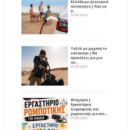
Ελλάδα με ηλεκτρικό
αυτοκίνητο | Πώς να
π…
06-08-2026
Ταξίδι με μηχανή το
καλοκαίρι | Να
προσέξεις για μια
ασ…
06-08-2026
Βλαχέρνα |
Εργαστήρια
ζωγραφικής και
ρομποτικής για παι…
06-08-2026