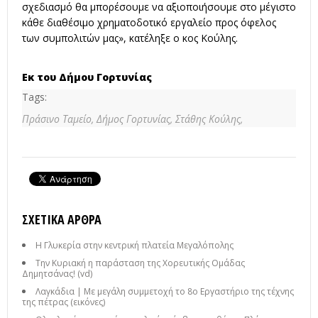
σχεδιασμό θα μπορέσουμε να αξιοποιήσουμε στο μέγιστο
κάθε διαθέσιμο χρηματοδοτικό εργαλείο προς όφελος
των συμπολιτών μας», κατέληξε ο κος Κούλης.
Εκ του Δήμου Γορτυνίας
Tags:
Πράσινο Ταμείο,
Δήμος Γορτυνίας,
Στάθης Κούλης,
ΣΧΕΤΙΚΆ ΆΡΘΡΑ
Η Γλυκερία στην κεντρική πλατεία Μεγαλόπολης
Την Κυριακή η παράσταση της Χορευτικής Ομάδας
Δημητσάνας! (vd)
Λαγκάδια | Με μεγάλη συμμετοχή το 8ο Εργαστήριο της τέχνης
της πέτρας (εικόνες)