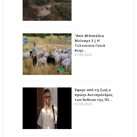
"Από 40 Κοπάδια
Μείναμε 5 | Η
Τελευταία Γενιά
Κτην…
07-08-2026
Έφυγε από τη ζωή ο
πρώην Αντιπρόεδρος
των Άνθεων της Πέ…
07-08-2026