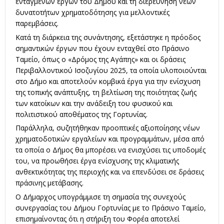
ενταγμένων έργων του Δήμου και τη διερεύνηση νέων
δυνατοτήτων χρηματοδότησης για μελλοντικές
παρεμβάσεις.
Κατά τη διάρκεια της συνάντησης, εξετάστηκε η πρόοδος
σημαντικών έργων που έχουν ενταχθεί στο Πράσινο
Ταμείο, όπως ο «Δρόμος της Αγάπης» και οι δράσεις
Περιβαλλοντικού Ισοζυγίου 2025, τα οποία υλοποιούνται
στο Δήμο και αποτελούν κομβικά έργα για την ενίσχυση
της τοπικής ανάπτυξης, τη βελτίωση της ποιότητας ζωής
των κατοίκων και την ανάδειξη του φυσικού και
πολιτιστικού αποθέματος της Γορτυνίας.
Παράλληλα, συζητήθηκαν προοπτικές αξιοποίησης νέων
χρηματοδοτικών εργαλείων και προγραμμάτων, μέσα από
τα οποία ο Δήμος θα μπορέσει να ενισχύσει τις υποδομές
του, να προωθήσει έργα ενίσχυσης της κλιματικής
ανθεκτικότητας της περιοχής και να επενδύσει σε δράσεις
πράσινης μετάβασης.
Ο Δήμαρχος υπογράμμισε τη σημασία της συνεχούς
συνεργασίας του Δήμου Γορτυνίας με το Πράσινο Ταμείο,
επισημαίνοντας ότι η στήριξη του Φορέα αποτελεί