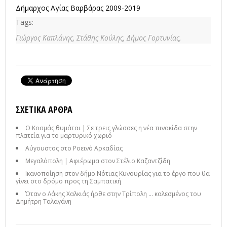
Δήμαρχος Αγίας Βαρβάρας 2009-2019
Tags:
Γιώργος Καπλάνης,
Στάθης Κούλης,
Δήμος Γορτυνίας,
ΣΧΕΤΙΚΆ ΆΡΘΡΑ
Ο Κοσμάς θυμάται | Σε τρεις γλώσσες η νέα πινακίδα στην
πλατεία για το μαρτυρικό χωριό
Αύγουστος στο Ροεινό Αρκαδίας
Μεγαλόπολη | Αφιέρωμα στον Στέλιο Καζαντζίδη
Ικανοποίηση στον δήμο Νότιας Κυνουρίας για το έργο που θα
γίνει στο δρόμο προς τη Σαμπατική
Όταν ο Λάκης Χαλκιάς ήρθε στην Τρίπολη ... καλεσμένος του
Δημήτρη Ταλαγάνη