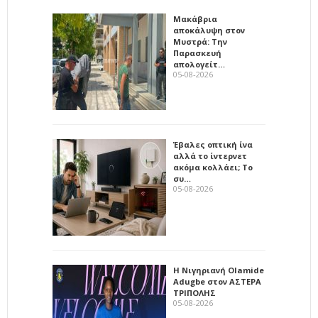
Μακάβρια
αποκάλυψη στον
Μυστρά: Την
Παρασκευή
απολογείτ…
05-08-2026
Έβαλες οπτική ίνα
αλλά το ίντερνετ
ακόμα κολλάει; Το
συ…
05-08-2026
Η Νιγηριανή Olamide
Adugbe στον ΑΣΤΕΡΑ
ΤΡΙΠΟΛΗΣ
05-08-2026