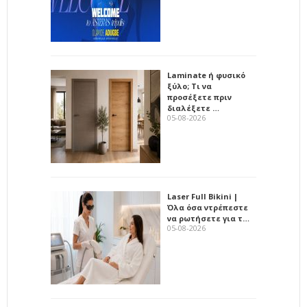
Laminate ή φυσικό
ξύλο; Τι να
προσέξετε πριν
διαλέξετε …
05-08-2026
Laser Full Bikini |
Όλα όσα ντρέπεστε
να ρωτήσετε για τ…
05-08-2026