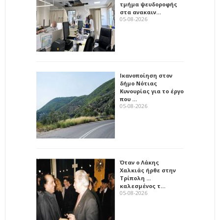
τμήμα ψευδοροφής
στα ανακαιν…
05-08-2026
Ικανοποίηση στον
δήμο Νότιας
Κυνουρίας για το έργο
που …
05-08-2026
Όταν ο Λάκης
Χαλκιάς ήρθε στην
Τρίπολη ...
καλεσμένος τ…
05-08-2026