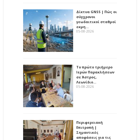
Δίκτυα GNSS | Πώς οι
σύγχρονοι
γεωδαιτικοί σταθμοί
εκμη…
05-08-2026
Το πρώτο τριήμερο
Ιερών Παρακλήσεων
σε Άστρος,
Λεωνίδιο…
05-08-2026
Περιφερειακή
Επιτροπή |
Σημαντικές
αποφάσεις για τις