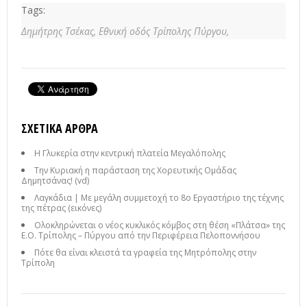
Tags:
Δημήτρης Τσέκας,
Εθνική οδός Τρίπολης Πύργου,
ΣΧΕΤΙΚΆ ΆΡΘΡΑ
Η Γλυκερία στην κεντρική πλατεία Μεγαλόπολης
Την Κυριακή η παράσταση της Χορευτικής Ομάδας
Δημητσάνας! (vd)
Λαγκάδια | Με μεγάλη συμμετοχή το 8ο Εργαστήριο της τέχνης
της πέτρας (εικόνες)
Ολοκληρώνεται ο νέος κυκλικός κόμβος στη θέση «Πλάτσα» της
Ε.Ο. Τρίπολης – Πύργου από την Περιφέρεια Πελοποννήσου
Πότε θα είναι κλειστά τα γραφεία της Μητρόπολης στην
Τρίπολη