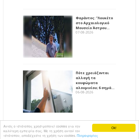
Φαράντος: "Λουκέτο
στο Αρχαιολογικό
Μουσείο Άστρου…
07-08-2026
Πότε χρειάζονται
αλλαγή τα
κουφώματα
αλουμινίου; 6 σημά…
06-08-2026
Αυτός ο ιστότοπος χρησιμοποιεί cookies για την
Ok!
καλύτερη εμπειρία σας. Με τη χρήση αυτού του
All rights reserved
KalimeraArkadia
ιστότοπου, αποδέχεστε τη χρήση των cookies.
Πληροφορίες