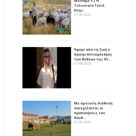
Μείναμε 5 | Η
Τελευταία Γενιά
Κτην…
07-08-2026
Έφυγε από τη ζωή ο
πρώην Αντιπρόεδρος
των Άνθεων της Πέ…
07-08-2026
Με αμείωτη διάθεση
συνεχίζονται οι
προπονήσεις του
Πανθ…
07-08-2026