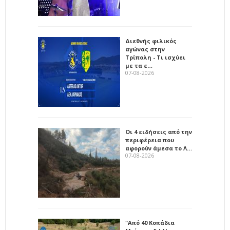
Διεθνής φιλικός
αγώνας στην
Τρίπολη - Τι ισχύει
με τα ε…
07-08-2026
Οι 4 ειδήσεις από την
περιφέρεια που
αφορούν άμεσα το Λ…
07-08-2026
"Από 40 Κοπάδια