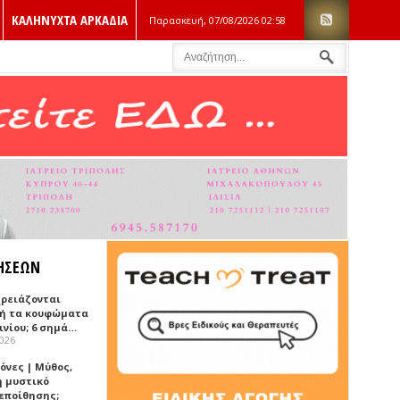
ΚΑΛΗΝΥΧΤΑ ΑΡΚΑΔΙΑ
Παρασκευή, 07/08/2026
02:58
ΗΣΕΩΝ
χρειάζονται
ή τα κουφώματα
ινίου; 6 σημά…
2026
όνες | Μύθος,
ή μυστικό
εποίθησης;