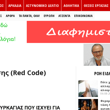
ΟΣ
ΑΡΚΑΔΙΑ
ΑΣΤΥΝΟΜΙΚΟ ΔΕΛΤΙΟ
ΑΘΛΗΤΙΚΑ
ΘΕΣΕΙΣ ΕΡΓΑΣΙΑΣ
ΕΣ
ΑΡΘΡΑ
ΤΑ ΠΑΝΤΑ, ΟΛΑ!
ΕΥΡΏΠΗ
ΑΤΖΕΝΤΑ
ΕΠΙΚΟΙΝΩΝΙΑ
ης (Red Code)
ΡΟΗ ΕΙΔ
Πότε 
αλλαγ
αλουμ
06-08-
Φερομ
τάση 
αυτοπ