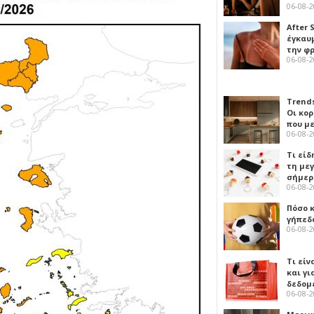
06-08-
After 
έγκαυμ
την φ
06-08-
Trends
Οι κο
που μ
06-08-
Τι είδ
τη με
σήμερ
06-08-
Πόσο 
γήπεδο
06-08-
Τι είν
και γι
δεδομ
06-08-