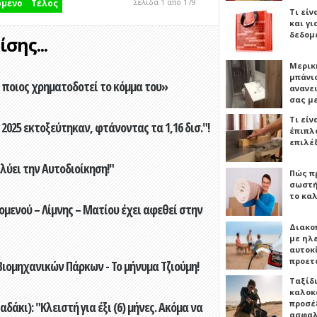
Σελίδα 1 από 179
όμενο
Τέλος
Τι είν
και γι
δεδομ
σης...
Μερικ
μπάνιο
ποιος χρηματοδοτεί το κόμμα του»
ανανε
σας μ
Τι είν
2025 εκτοξεύτηκαν, φτάνοντας τα 1,16 δισ."!
έπιπλο
επιλέ
ύει την Αυτοδιοίκηση!"
Πώς πρ
σωστή
το καλ
ενού – Λίμνης – Ματίου έχει αφεθεί στην
Διακο
με ηλ
αυτοκ
προετ
ιομηχανικών Πάρκων - Το μήνυμα Τζιούμη!
Ταξίδ
καλοκ
προσέξ
άκι): "Κλειστή για έξι (6) μήνες. Ακόμα να
ασφαλ