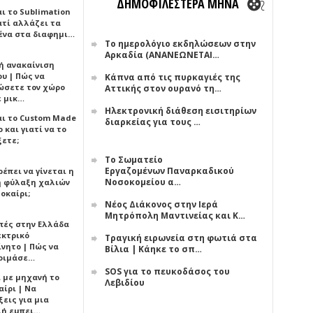
ΔΗΜΟΦΙΛΕΣΤΕΡΑ ΜΗΝΑ
αι το Sublimation
ατί αλλάζει τα
ένα στα διαφημι…
Το ημερολόγιο εκδηλώσεων στην
Αρκαδία (ΑΝΑΝΕΩΝΕΤΑΙ…
ή ανακαίνιση
υ | Πώς να
Κάπνα από τις πυρκαγιές της
ώσετε τον χώρο
Αττικής στον ουρανό τη…
ε μικ…
Ηλεκτρονική διάθεση εισιτηρίων
αι το Custom Made
διαρκείας για τους …
 και γιατί να το
ξετε;
Το Σωματείο
Εργαζομένων Παναρκαδικού
έπει να γίνεται η
Νοσοκομείου α…
 φύλαξη χαλιών
οκαίρι;
Νέος Διάκονος στην Ιερά
Μητρόπολη Μαντινείας και Κ…
πές στην Ελλάδα
εκτρικό
Τραγική ειρωνεία στη φωτιά στα
ίνητο | Πώς να
Βίλια | Κάηκε το σπ…
οιμάσε…
SOS για το πευκοδάσος του
ι με μηχανή το
Λεβιδίου
αίρι | Να
εις για μια
ή εμπει…