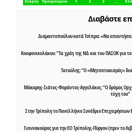
Έναρξη
Προηγούμενο
1
2
3
…
Επ
Διαβάστε επί
Διαμαντοπούλου κατά Τσίπρα: «Να απαντήσει 
Κουφονικολάκου: "Τα χρέη της ΝΔ και του ΠΑΣΟΚ για το 
Τατούλης: "Ο «Μητσοτακισμός» διαλ
Μάκαρης-Σιάτος-Φαράντος-Αγγελάκος: "Ο δρόμος Ορχομ
τύχη του"
Στην Τρίπολη το Πανελλήνιο Συνέδριο Επιχειρήσεων Β
Γιαννακούρας για την EO Τρίπολης-Πύργου (πριν το Λιβαδ