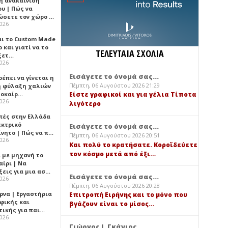
ή ανακαίνιση
υ | Πώς να
ώσετε τον χώρο …
2026
αι το Custom Made
 και γιατί να το
ΤΕΛΕΥΤΑΙΑ ΣΧΟΛΙΑ
ξετ…
2026
Εισάγετε το όνομά σας...
έπει να γίνεται η
Πέμπτη, 06 Αυγούστου 2026 21:29
 φύλαξη χαλιών
λοκαίρ…
Είστε γραφικοί και για γέλια Τίποτα
2026
λιγότερο
πές στην Ελλάδα
εκτρικό
Εισάγετε το όνομά σας...
ίνητο | Πώς να π…
Πέμπτη, 06 Αυγούστου 2026 20:51
2026
Και πολύ το κρατήσατε. Κοροϊδεύετε
τον κόσμο μετά από έξι…
ι με μηχανή το
αίρι | Να
ξεις για μια ασ…
Εισάγετε το όνομά σας...
2026
Πέμπτη, 06 Αυγούστου 2026 20:28
ρνα | Εργαστήρια
Επιτροπή Ειρήνης και το μόνο που
φικής και
βγάζουν είναι το μίσος…
τικής για παι…
2026
Γιώργος Ι. Γκάνιος