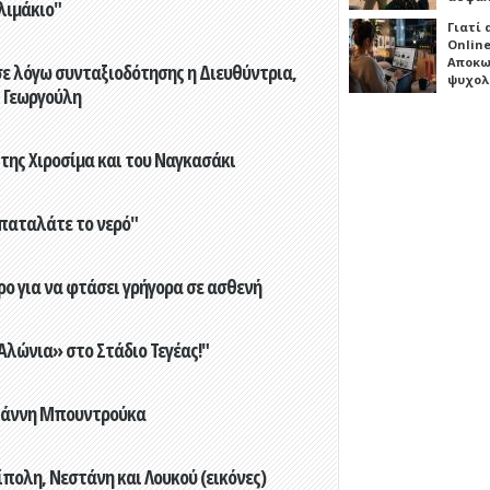
λιμάκιο"
Γιατί
Online
Αποκω
ε λόγω συνταξιοδότησης η Διευθύντρια,
ψυχολ
 Γεωργούλη
 της Χιροσίμα και του Ναγκασάκι
παταλάτε το νερό"
ο για να φτάσει γρήγορα σε ασθενή
λώνια» στο Στάδιο Τεγέας!"
Γιάννη Μπουντρούκα
πολη, Νεστάνη και Λουκού (εικόνες)