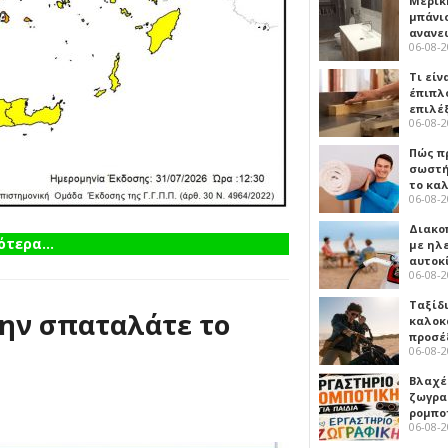
Μερικ
μπάνιο
ανανε
06-08-
Τι είν
έπιπλο
επιλέ
06-08-
Πώς πρ
σωστή
το κα
06-08-
Διακο
τερα...
με ηλ
αυτοκ
06-08-
Ταξίδ
ην σπαταλάτε το
καλοκ
προσέ
06-08-
Βλαχέ
ζωγρα
ρομπο
06-08-