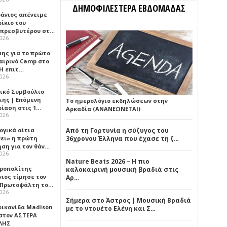
ΔΗΜΟΦΙΛΕΣΤΕΡΑ ΕΒΔΟΜΑΔΑΣ
φάνιος απένειμε
ίκιο του
πρεσβυτέρου στ…
2026
μης για το πρώτο
αιρινό Camp στο
«Η επιτ…
2026
ικό Συμβούλιο
λης | Επόμενη
Το ημερολόγιο εκδηλώσεων στην
ρίαση στις 1…
Αρκαδία (ΑΝΑΝΕΩΝΕΤΑΙ)
2026
ογικά αίτια
Από τη Γορτυνία η σύζυγος του
νει» η πρώτη
36χρονου Έλληνα που έχασε τη ζ…
ηση για τον θάν…
2026
Nature Beats 2026 – Η πιο
ροπολίτης
καλοκαιρινή μουσική βραδιά στις
νιος τίμησε τον
Αρ…
 Πρωτοψάλτη το…
2026
Σήμερα στο Άστρος | Μουσική Βραδιά
ρικανίδα Madison
με το ντουέτο Ελένη και Σ…
 στον ΑΣΤΕΡΑ
ΛΗΣ