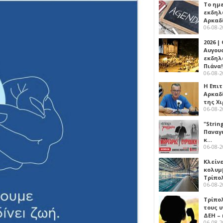
Το ημ
εκδηλ
Αρκαδ
06-08-
2026 |
Αυγου
εκδηλ
Πιάνα!
06-08-
Η Επι
Αρκαδ
της Χ
06-08-
"Strin
Παναγ
κ…
06-08-
Κλείν
κολυμ
Τρίπο
06-08-
Τρίπο
τους 
ΔΕΗ –
06-08-