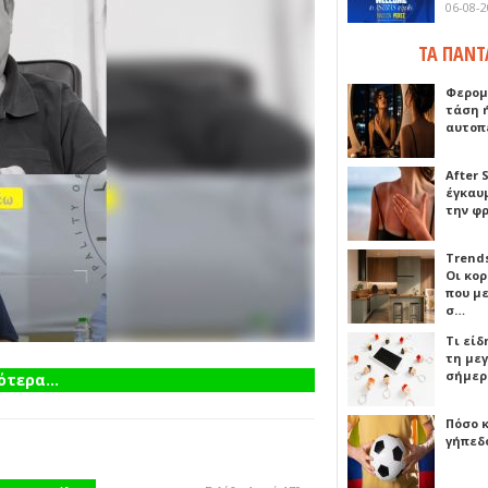
06-08-
ΤΑ ΠΑΝΤ
Φερομ
τάση 
αυτοπ
After 
έγκαυμ
την φ
Trends
Οι κο
που μ
σ…
Τι είδ
τη με
σήμερ
τερα...
Πόσο 
γήπεδο