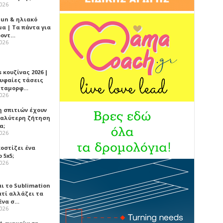
2026
Sun & ηλιακό
α | Τα πάντα για
ροντ…
2026
 κουζίνας 2026 |
ρυφαίες τάσεις
εταμορφ…
2026
η σπιτιών έχουν
γαλύτερη ζήτηση
α;
2026
κοστίζει ένα
 5x5;
2026
αι το Sublimation
ατί αλλάζει τα
ένα σ…
2026