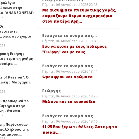
ερολόγιο
Πέμπτη, 06 Αυγούστου 2026 20:28
ώσεων στην
Με αισθήματα πνευματικής χαράς,
ία (ΑΝΑΝΕΩΝΕΤΑΙ)
εκφράζουμε θερμά συγχαρητήρια
2026
στον πατέρα Άρη…
 Οι
στιάτικες
Εισάγετε το όνομά σας...
ώσεις στο χωριό
Πέμπτη, 06 Αυγούστου 2026 18:58
2026
Εσύ να είσαι με τους πολέμους
"Γιώργη" και με τους…
τροπή Ειρήνης
ίας τιμά τη μνήμη
ιροσίμα …
Εισάγετε το όνομά σας...
2026
Πέμπτη, 06 Αυγούστου 2026 18:44
Φρου φρου και αρώματα
gs of Passion": Ο
ιώτης Μάργαρης
Γιώργης
2026
Πέμπτη, 06 Αυγούστου 2026 18:25
ει προσωρινά το
Μιλάνε και τα κουκούδια
βητήριο στην
λη - Θα επα…
2026
Εισάγετε το όνομά σας...
Πέμπτη, 06 Αυγούστου 2026 18:16
λη: Παρίσταναν
11:25 Εσυ ξέρω τι θέλεις. Άντε μη το
υπαλλήλους της
πω και…
 και αποσπ…
2026