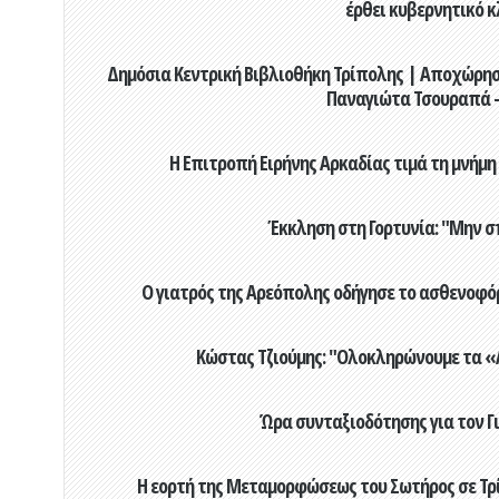
έρθει κυβερνητικό κ
Δημόσια Κεντρική Βιβλιοθήκη Τρίπολης | Αποχώρησ
Παναγιώτα Τσουραπά -
Η Επιτροπή Ειρήνης Αρκαδίας τιμά τη μνήμη
Έκκληση στη Γορτυνία: "Μην σ
Ο γιατρός της Αρεόπολης οδήγησε το ασθενοφόρ
Κώστας Τζιούμης: "Ολοκληρώνουμε τα «Α
Ώρα συνταξιοδότησης για τον 
Η εορτή της Μεταμορφώσεως του Σωτήρος σε Τρί