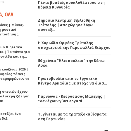
2026
Πέντε βραδιές κουκλοθέατρου στη
Βόρεια Κυνουρία
Α, ΟΛΑ
Δημόσια Κεντρική Βιβλιοθήκη
όνες | Μύθος,
Τρίπολης | Αποχώρησε λόγω
ή μυστικό
συνταξ…
εποίθησης;
Η Χορωδία Ορφέας Τρίπολης
Sun & ηλιακό
αποχαιρετά την Γαρυφαλλιά Ξιάρχου
α | Τα πάντα για
ροντίδα και τη…
50 χρόνια "Ηλιοπούλεια" την Κάτω
Ασέα
 κουζίνας 2026 |
ρυφαίες τάσεις
Πρωτοβουλία από το Εργατικό
εταμορφώνουν το
Κέντρο Αρκαδίας με στόχο να διασ…
η σπιτιών έχουν
γαλύτερη ζήτηση
Πάρνωνας - Κεδρόδασος Μαλεβής |
α;
"Δεν έχουν γίνει εργασί…
κοστίζει ένα
Τι γίνεται με τα τραπεζοκαθίσματα
 5x5;
στη Γορτυνία;