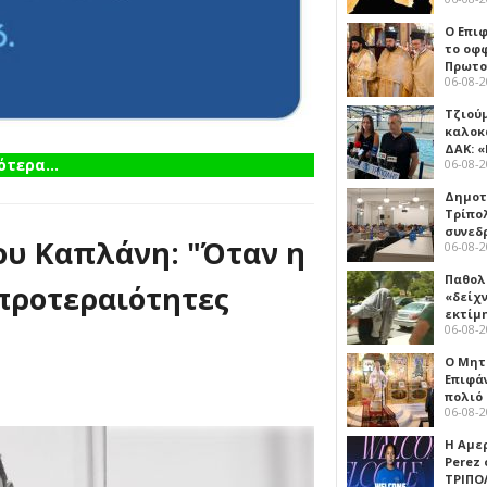
Ο Επι
το οφφ
Πρωτο
06-08-
Τζιού
καλοκ
ΔΑΚ: 
τερα...
06-08-
Δημοτ
Τρίπο
συνεδ
ου Καπλάνη: "Όταν η
06-08-
Παθολ
 προτεραιότητες
«δείχ
εκτίμ
06-08-
Ο Μητ
Επιφά
πολιό
06-08-
Η Αμε
Perez
ΤΡΙΠΟ