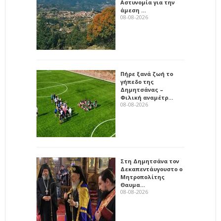
Αστυνομία για την
άμεση …
08-08-2026
Πήρε ξανά ζωή το
γήπεδο της
Δημητσάνας –
Φιλική αναμέτρ…
08-08-2026
Στη Δημητσάνα τον
Δεκαπεντάυγουστο ο
Μητροπολίτης
Θαυμα…
08-08-2026