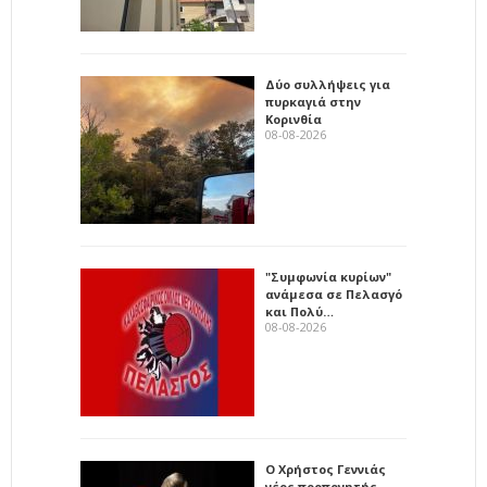
Δύο συλλήψεις για
πυρκαγιά στην
Κορινθία
08-08-2026
"Συμφωνία κυρίων"
ανάμεσα σε Πελασγό
και Πολύ…
08-08-2026
Ο Χρήστος Γεννιάς
νέος προπονητής