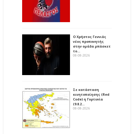
Ο Χρήστος Γεννιάς
νέος προπονητής
στην ομάδα μπάσκετ
το…
08-08-2026
Σε κατάσταση
κινητοποίησης (Red
Code) η Γορτυνία
(9.8.2…
08-08-2026