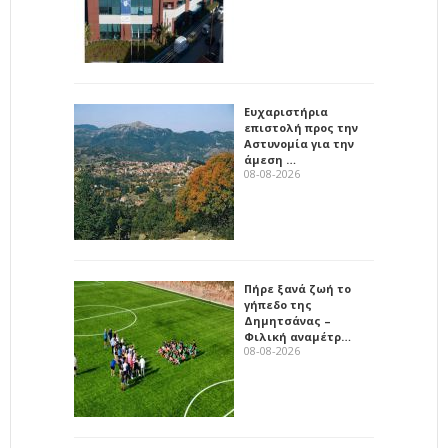
Ευχαριστήρια
επιστολή προς την
Αστυνομία για την
άμεση …
08-08-2026
Πήρε ξανά ζωή το
γήπεδο της
Δημητσάνας –
Φιλική αναμέτρ…
08-08-2026