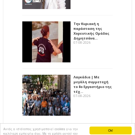
Την Κυριακή η
παράσταση της
Χορευτικής Ομάδας
Δημητσάνα…
07-08-2026
Λαγκάδια | Με
μεγάλη συμμετοχή
το 8ο Εργαστήριο της
τέχ…
07-08-2026
Αυτός ο ιστότοπος χρησιμοποιεί cookies για την
Ok!
καλύτερη εμπειρία σας. Με τη χρήση αυτού του
All rights reserved
KalimeraArkadia