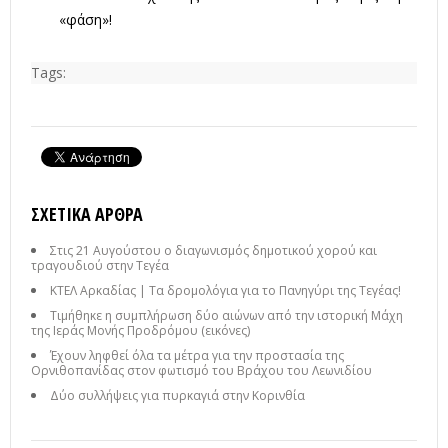
«φάση»!
Tags:
ΣΧΕΤΙΚΆ ΆΡΘΡΑ
Στις 21 Αυγούστου ο διαγωνισμός δημοτικού χορού και
τραγουδιού στην Τεγέα
ΚΤΕΛ Αρκαδίας | Τα δρομολόγια για το Πανηγύρι της Τεγέας!
Τιμήθηκε η συμπλήρωση δύο αιώνων από την ιστορική Μάχη
της Ιεράς Μονής Προδρόμου (εικόνες)
Έχουν ληφθεί όλα τα μέτρα για την προστασία της
Ορνιθοπανίδας στον φωτισμό του Βράχου του Λεωνιδίου
Δύο συλλήψεις για πυρκαγιά στην Κορινθία