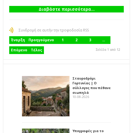
Διαβάστε περισσότερα...
Συνδρομή σε αυτήν την τροφοδοσία RSS
Έναρξη
Προηγούμενο
1
2
3
…
Σελίδα 1 από 12
Επόμενο
Τέλος
Σταυροδρόμι
Γορτυνίας | Ο
σύλλογος που πέθανε
σιωπηλά
10-08-2026
Υπογραφές για το