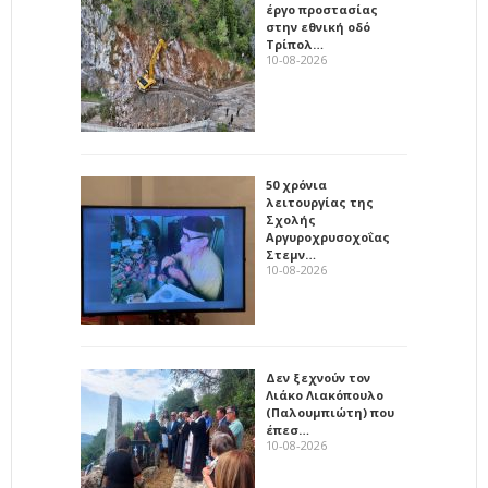
έργο προστασίας
στην εθνική οδό
Τρίπολ…
10-08-2026
50 χρόνια
λειτουργίας της
Σχολής
Αργυροχρυσοχοΐας
Στεμν…
10-08-2026
Δεν ξεχνούν τον
Λιάκο Λιακόπουλο
(Παλουμπιώτη) που
έπεσ…
10-08-2026