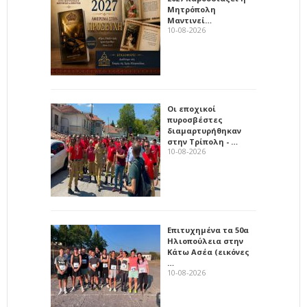
Μητρόπολη
Μαντινεί…
10-08-2026
Οι εποχικοί
πυροσβέστες
διαμαρτυρήθηκαν
στην Τρίπολη - …
10-08-2026
Επιτυχημένα τα 50α
Ηλιοπούλεια στην
Κάτω Ασέα (εικόνες
…
10-08-2026