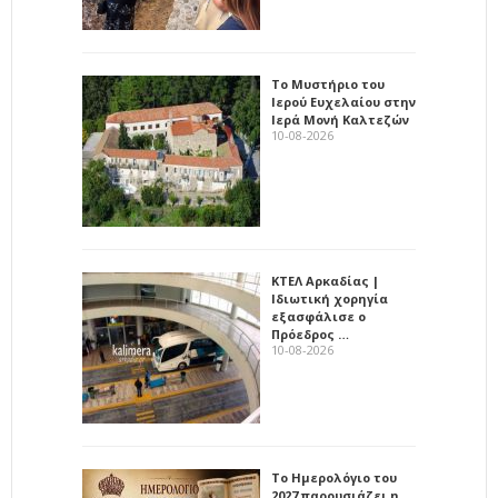
Το Μυστήριο του
Ιερού Ευχελαίου στην
Ιερά Μονή Καλτεζών
10-08-2026
ΚΤΕΛ Αρκαδίας |
Ιδιωτική χορηγία
εξασφάλισε ο
Πρόεδρος …
10-08-2026
Το Ημερολόγιο του
2027 παρουσιάζει η