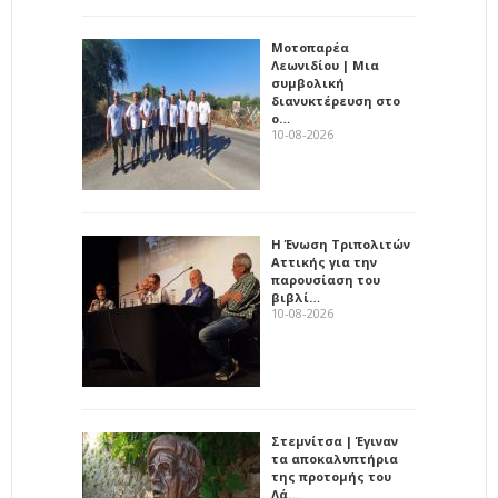
Μοτοπαρέα
Λεωνιδίου | Μια
συμβολική
διανυκτέρευση στο
ο…
10-08-2026
Η Ένωση Τριπολιτών
Αττικής για την
παρουσίαση του
βιβλί…
10-08-2026
Στεμνίτσα | Έγιναν
τα αποκαλυπτήρια
της προτομής του
Λά…