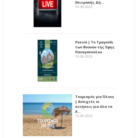
Επιτροπής Δή…
10-08-2026
Ροεινό | Το Τραγούδι
των Βουνών της Έφης
Παναγοπούλου
10-08-2026
Τουρισμός για Όλους
| Ανοιχτές οι
αιτήσεις για όλα τα
Α…
10-08-2026