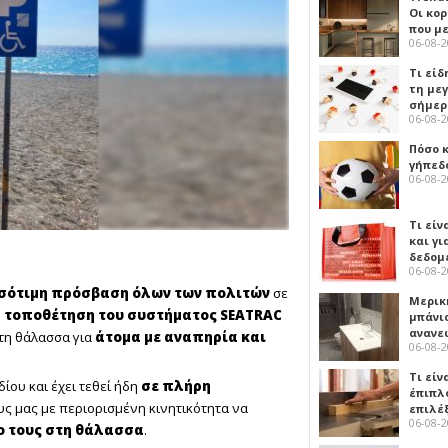
Οι κο
που μ
06-08-
Τι είδ
τη με
σήμερ
06-08-
Πόσο 
γήπεδο
06-08-
Τι είν
και γι
δεδομ
06-08-
σότιμη πρόσβαση όλων των πολιτών
σε
Μερικ
ν
τοποθέτηση του συστήματος SEATRAC
μπάνιο
ανανε
τη θάλασσα για
άτομα με αναπηρία και
06-08-
Τι είν
ου και έχει τεθεί ήδη
σε πλήρη
έπιπλο
ς μας με περιορισμένη κινητικότητα να
επιλέ
06-08-
ο τους στη θάλασσα
.