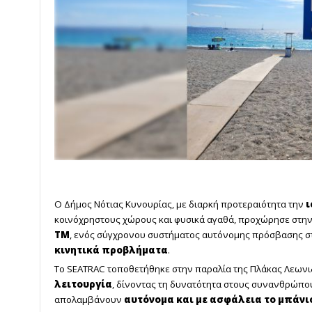
Ο Δήμος Νότιας Κυνουρίας, με διαρκή προτεραιότητα την
ι
κοινόχρηστους χώρους και φυσικά αγαθά, προχώρησε στη
ΤΜ
, ενός σύγχρονου συστήματος αυτόνομης πρόσβασης σ
κινητικά προβλήματα
.
Το SEATRAC τοποθετήθηκε στην παραλία της Πλάκας Λεωνιδί
λειτουργία
, δίνοντας τη δυνατότητα στους συνανθρώπου
απολαμβάνουν
αυτόνομα και με ασφάλεια το μπάνι