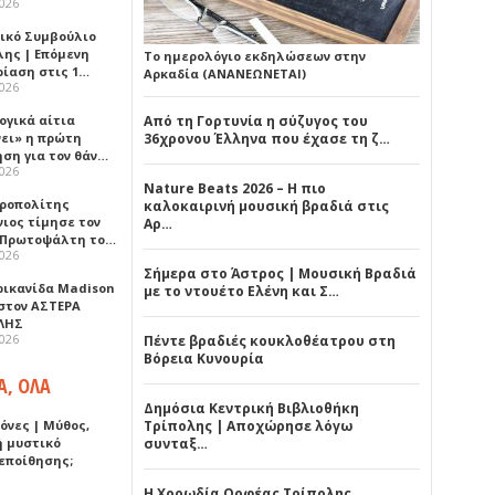
2026
ικό Συμβούλιο
λης | Επόμενη
Το ημερολόγιο εκδηλώσεων στην
ρίαση στις 1…
Αρκαδία (ΑΝΑΝΕΩΝΕΤΑΙ)
2026
ογικά αίτια
Από τη Γορτυνία η σύζυγος του
νει» η πρώτη
36χρονου Έλληνα που έχασε τη ζ…
ηση για τον θάν…
2026
Nature Beats 2026 – Η πιο
ροπολίτης
καλοκαιρινή μουσική βραδιά στις
νιος τίμησε τον
Αρ…
 Πρωτοψάλτη το…
2026
Σήμερα στο Άστρος | Μουσική Βραδιά
ρικανίδα Madison
με το ντουέτο Ελένη και Σ…
 στον ΑΣΤΕΡΑ
ΛΗΣ
2026
Πέντε βραδιές κουκλοθέατρου στη
Βόρεια Κυνουρία
Α, ΟΛΑ
Δημόσια Κεντρική Βιβλιοθήκη
όνες | Μύθος,
Τρίπολης | Αποχώρησε λόγω
ή μυστικό
συνταξ…
εποίθησης;
Η Χορωδία Ορφέας Τρίπολης