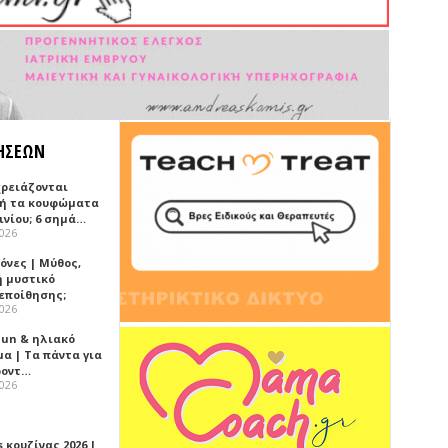
ΗΣΕΩΝ
χρειάζονται
ή τα κουφώματα
ινίου; 6 σημά…
2026
όνες | Μύθος,
ή μυστικό
εποίθησης;
2026
Sun & ηλιακό
α | Τα πάντα για
ροντ…
2026
 κουζίνας 2026 |