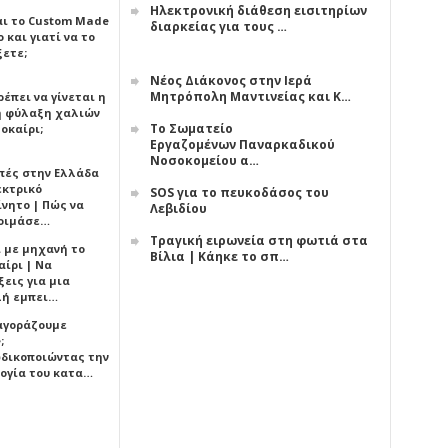
Ηλεκτρονική διάθεση εισιτηρίων
αι το Custom Made
διαρκείας για τους …
 και γιατί να το
ξετε;
Νέος Διάκονος στην Ιερά
Μητρόπολη Μαντινείας και Κ…
έπει να γίνεται η
 φύλαξη χαλιών
Το Σωματείο
οκαίρι;
Εργαζομένων Παναρκαδικού
Νοσοκομείου α…
πές στην Ελλάδα
εκτρικό
SOS για το πευκοδάσος του
ίνητο | Πώς να
Λεβιδίου
οιμάσε…
Τραγική ειρωνεία στη φωτιά στα
ι με μηχανή το
Βίλια | Κάηκε το σπ…
αίρι | Να
εις για μια
ή εμπει…
 αγοράζουμε
;
δικοποιώντας την
ογία του κατα…