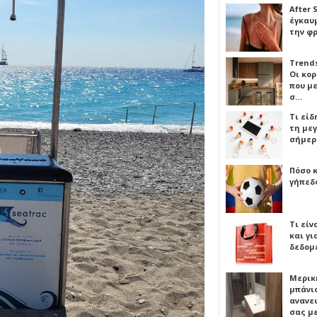
After 
έγκαυμ
την φ
Trends
Οι κο
που μ
σ…
Τι είδ
τη με
σήμερ
Πόσο 
γήπεδο
Τι είν
και γι
δεδομ
Μερικ
μπάνιο
ανανε
σας μ