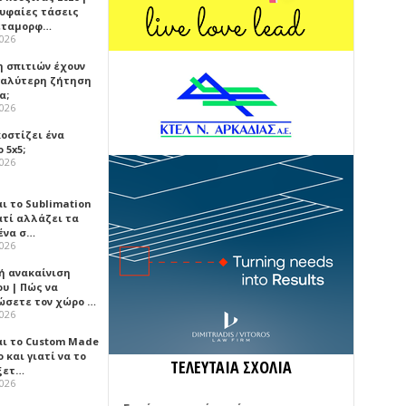
ρυφαίες τάσεις
εταμορφ…
2026
η σπιτιών έχουν
γαλύτερη ζήτηση
α;
2026
κοστίζει ένα
 5x5;
2026
αι το Sublimation
ατί αλλάζει τα
ένα σ…
2026
ή ανακαίνιση
υ | Πώς να
ώσετε τον χώρο …
2026
αι το Custom Made
 και γιατί να το
ΤΕΛΕΥΤΑΙΑ ΣΧΟΛΙΑ
ξετ…
2026