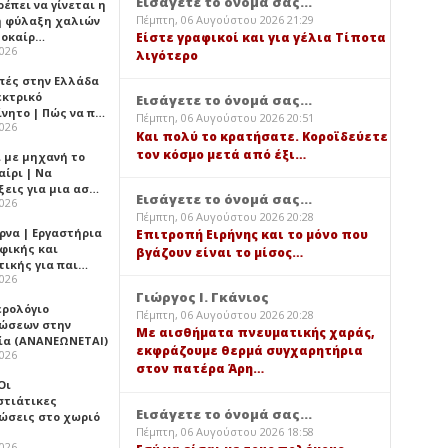
Εισάγετε το όνομά σας...
έπει να γίνεται η
Πέμπτη, 06 Αυγούστου 2026 21:29
 φύλαξη χαλιών
λοκαίρ…
Είστε γραφικοί και για γέλια Τίποτα
2026
λιγότερο
πές στην Ελλάδα
εκτρικό
Εισάγετε το όνομά σας...
ίνητο | Πώς να π…
Πέμπτη, 06 Αυγούστου 2026 20:51
2026
Και πολύ το κρατήσατε. Κοροϊδεύετε
τον κόσμο μετά από έξι…
ι με μηχανή το
αίρι | Να
ξεις για μια ασ…
Εισάγετε το όνομά σας...
2026
Πέμπτη, 06 Αυγούστου 2026 20:28
ρνα | Εργαστήρια
Επιτροπή Ειρήνης και το μόνο που
φικής και
βγάζουν είναι το μίσος…
τικής για παι…
2026
Γιώργος Ι. Γκάνιος
ερολόγιο
Πέμπτη, 06 Αυγούστου 2026 20:28
ώσεων στην
Με αισθήματα πνευματικής χαράς,
ία (ΑΝΑΝΕΩΝΕΤΑΙ)
εκφράζουμε θερμά συγχαρητήρια
2026
στον πατέρα Άρη…
 Οι
στιάτικες
Εισάγετε το όνομά σας...
ώσεις στο χωριό
Πέμπτη, 06 Αυγούστου 2026 18:58
2026