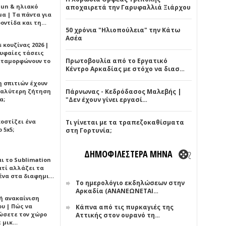
Sun & ηλιακό
αποχαιρετά την Γαρυφαλλιά Ξιάρχου
α | Τα πάντα για
ροντίδα και τη…
50 χρόνια "Ηλιοπούλεια" την Κάτω
Ασέα
 κουζίνας 2026 |
ρυφαίες τάσεις
Πρωτοβουλία από το Εργατικό
εταμορφώνουν το
Κέντρο Αρκαδίας με στόχο να διασ…
η σπιτιών έχουν
γαλύτερη ζήτηση
Πάρνωνας - Κεδρόδασος Μαλεβής |
α;
"Δεν έχουν γίνει εργασί…
κοστίζει ένα
Τι γίνεται με τα τραπεζοκαθίσματα
 5x5;
στη Γορτυνία;
ΔΗΜΟΦΙΛΕΣΤΕΡΑ ΜΗΝΑ
αι το Sublimation
ατί αλλάζει τα
ένα στα διαφημι…
Το ημερολόγιο εκδηλώσεων στην
Αρκαδία (ΑΝΑΝΕΩΝΕΤΑΙ…
ή ανακαίνιση
υ | Πώς να
Κάπνα από τις πυρκαγιές της
ώσετε τον χώρο
Αττικής στον ουρανό τη…
ε μικ…