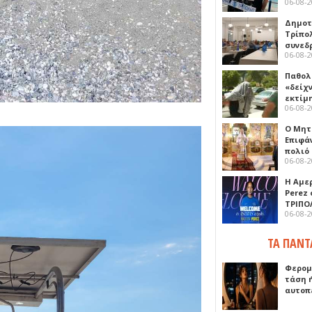
06-08-
Δημοτ
Τρίπο
συνεδ
06-08-
Παθολ
«δείχ
εκτίμ
06-08-
Ο Μητ
Επιφά
πολιό
06-08-
Η Αμε
Perez
ΤΡΙΠΟ
06-08-
ΤΑ ΠΑΝΤ
Φερομ
τάση 
αυτοπ