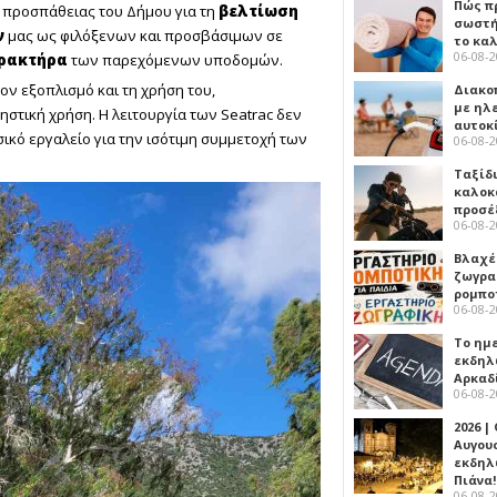
Πώς πρ
 προσπάθειας του Δήμου για τη
βελτίωση
σωστή
ν
μας ως φιλόξενων και προσβάσιμων σε
το κα
06-08-
αρακτήρα
των παρεχόμενων υποδομών.
ν εξοπλισμό και τη χρήση του,
Διακο
με ηλ
τική χρήση. Η λειτουργία των Seatrac δεν
αυτοκ
σικό εργαλείο για την ισότιμη συμμετοχή των
06-08-
Ταξίδ
καλοκ
προσέ
06-08-
Βλαχέ
ζωγρα
ρομπο
06-08-
Το ημ
εκδηλ
Αρκαδ
06-08-
2026 |
Αυγου
εκδηλ
Πιάνα!
06-08-