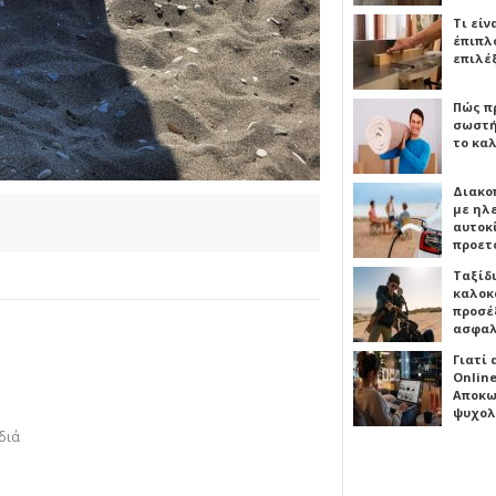
Τι είν
έπιπλο
επιλέ
Πώς πρ
σωστή
το καλ
Διακο
με ηλ
αυτοκ
προετ
Ταξίδ
καλοκ
προσέξ
ασφαλ
Γιατί
Online
Αποκω
ψυχολ
διά