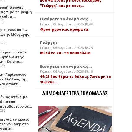
Εσύ να είσαι με τους πολέμους
"Γιώργη" και με τους…
τροπή Ειρήνης
ίας τιμά τη μνήμη
ιροσίμα …
Εισάγετε το όνομά σας...
2026
Πέμπτη, 06 Αυγούστου 2026 18:44
Φρου φρου και αρώματα
gs of Passion": Ο
ιώτης Μάργαρης
Γιώργης
2026
Πέμπτη, 06 Αυγούστου 2026 18:25
ει προσωρινά το
Μιλάνε και τα κουκούδια
βητήριο στην
λη - Θα επα…
2026
Εισάγετε το όνομά σας...
Πέμπτη, 06 Αυγούστου 2026 18:16
λη: Παρίσταναν
11:25 Εσυ ξέρω τι θέλεις. Άντε μη το
υπαλλήλους της
πω και…
 και αποσπ…
2026
ΔΗΜΟΦΙΛΕΣΤΕΡΑ ΕΒΔΟΜΑΔΑΣ
φάνιος απένειμε
ίκιο του
πρεσβυτέρου στ…
2026
μης για το πρώτο
αιρινό Camp στο
«Η επιτ…