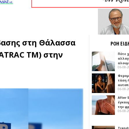
βασης στη Θάλασσα
ΡΟΗ ΕΙΔ
EATRAC ΤΜ) στην
Πότε 
αλλαγ
αλουμ
06-08-
Φερομ
τάση 
αυτοπ
06-08-
After 
έγκαυμ
την φ
06-08-
Trends