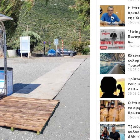
Η Επι
Αρκαδ
της Χ
06-08-
"Strin
Παναγ
κ…
06-08-
Κλείν
κολυμ
Τρίπο
06-08-
Τρίπο
τους 
ΔΕΗ –
06-08-
Ο Επι
το οφφ
Πρωτο
06-08-
Τζιού
καλοκ
ΔΑΚ: 