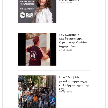
07-08-2026
Την Κυριακή η
παράσταση της
Χορευτικής Ομάδας
Δημητσάνα…
07-08-2026
Λαγκάδια | Με
μεγάλη συμμετοχή
το 8ο Εργαστήριο της
τέχ…
07-08-2026