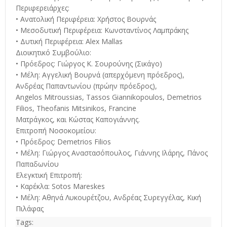
Περιφερειάρχες:
• Ανατολική Περιφέρεια: Χρήστος Βουρνάς
• Μεσοδυτική Περιφέρεια: Κωνσταντίνος Λαμπράκης
• Δυτική Περιφέρεια: Alex Mallas
Διοικητικό Συμβούλιο:
• Πρόεδρος: Γιώργος Κ. Σουρούνης (Σικάγο)
• Μέλη: Αγγελική Βουρνά (απερχόμενη πρόεδρος),
Ανδρέας Παπαντωνίου (πρώην πρόεδρος),
Angelos Mitroussias, Tassos Giannikopoulos, Demetrios
Filios, Theofanis Mitsinikos, Francine
Ματράγκος, και Κώστας Καπογιάννης.
Επιτροπή Νοσοκομείου:
• Πρόεδρος: Demetrios Filios
• Μέλη: Γιώργος Αναστασόπουλος, Γιάννης Ιλάρης, Πάνος
Παπαδωνίου
Ελεγκτική Επιτροπή:
• Καρέκλα: Sotos Mareskes
• Μέλη: Αθηνά Λυκουρέτζου, Ανδρέας Συρεγγέλας, Κική
Πιλάφας
Tags: