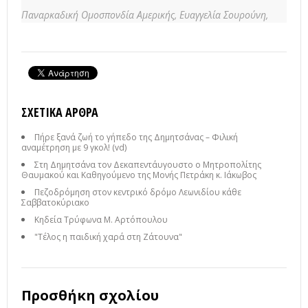
Παναρκαδική Ομοσπονδία Αμερικής,
Ευαγγελία Σουρούνη,
ΣΧΕΤΙΚΆ ΆΡΘΡΑ
Πήρε ξανά ζωή το γήπεδο της Δημητσάνας – Φιλική
αναμέτρηση με 9 γκολ! (vd)
Στη Δημητσάνα τον Δεκαπεντάυγουστο ο Μητροπολίτης
Θαυμακού και Καθηγούμενο της Μονής Πετράκη κ. Ιάκωβος
Πεζοδρόμηση στον κεντρικό δρόμο Λεωνιδίου κάθε
Σαββατοκύριακο
Κηδεία Τρύφωνα Μ. Αρτόπουλου
"Τέλος η παιδική χαρά στη Ζάτουνα"
Προσθήκη σχολίου