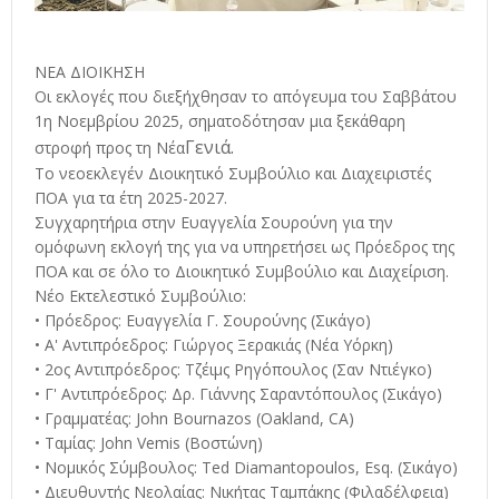
ΝΕΑ ΔΙΟΙΚΗΣΗ
Οι εκλογές που διεξήχθησαν το απόγευμα του Σαββάτου
1η Νοεμβρίου 2025, σηματοδότησαν μια ξεκάθαρη
Γενιά.
στροφή προς τη Νέα
Το νεοεκλεγέν Διοικητικό Συμβούλιο και Διαχειριστές
ΠΟΑ για τα έτη 2025-2027.
Συγχαρητήρια στην Ευαγγελία Σουρούνη για την
ομόφωνη εκλογή της για να υπηρετήσει ως Πρόεδρος της
ΠΟΑ και σε όλο το Διοικητικό Συμβούλιο και Διαχείριση.
Νέο Εκτελεστικό Συμβούλιο:
• Πρόεδρος: Ευαγγελία Γ. Σουρούνης (Σικάγο)
• Α' Αντιπρόεδρος: Γιώργος Ξερακιάς (Νέα Υόρκη)
• 2ος Αντιπρόεδρος: Τζέιμς Ρηγόπουλος (Σαν Ντιέγκο)
• Γ' Αντιπρόεδρος: Δρ. Γιάννης Σαραντόπουλος (Σικάγο)
• Γραμματέας: John Bournazos (Oakland, CA)
• Ταμίας: John Vemis (Βοστώνη)
• Νομικός Σύμβουλος: Ted Diamantopoulos, Esq. (Σικάγο)
• Διευθυντής Νεολαίας: Νικήτας Ταμπάκης (Φιλαδέλφεια)