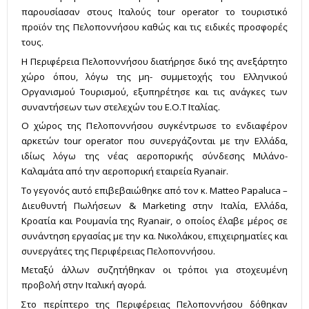
παρουσίασαν στους Ιταλούς tour operator το τουριστικό
προϊόν της Πελοποννήσου καθώς και τις ειδικές προσφορές
τους.
Η Περιφέρεια Πελοποννήσου διατήρησε δικό της ανεξάρτητο
χώρο όπου, λόγω της μη- συμμετοχής του Ελληνικού
Οργανισμού Τουρισμού, εξυπηρέτησε και τις ανάγκες των
συναντήσεων των στελεχών του Ε.Ο.Τ Ιταλίας.
Ο χώρος της Πελοποννήσου συγκέντρωσε το ενδιαφέρον
αρκετών tour operator που συνεργάζονται με την Ελλάδα,
ιδίως λόγω της νέας αεροπορικής σύνδεσης Μιλάνο-
Καλαμάτα από την αεροπορική εταιρεία Ryanair.
Το γεγονός αυτό επιβεβαιώθηκε από τον κ. Matteo Papaluca –
Διευθυντή Πωλήσεων & Marketing στην Ιταλία, Ελλάδα,
Κροατία και Ρουμανία της Ryanair, ο οποίος έλαβε μέρος σε
συνάντηση εργασίας με την κα. Νικολάκου, επιχειρηματίες και
συνεργάτες της Περιφέρειας Πελοποννήσου.
Μεταξύ άλλων συζητήθηκαν οι τρόποι για στοχευμένη
προβολή στην Ιταλική αγορά.
Στο περίπτερο της Περιφέρειας Πελοποννήσου δόθηκαν