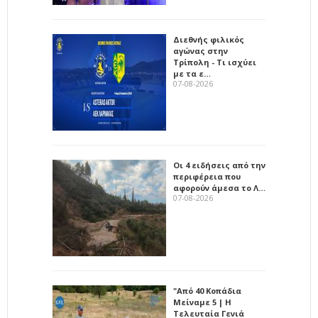
Διεθνής φιλικός
αγώνας στην
Τρίπολη - Τι ισχύει
με τα ε…
07-08-2026
Οι 4 ειδήσεις από την
περιφέρεια που
αφορούν άμεσα το Λ…
07-08-2026
"Από 40 Κοπάδια
Μείναμε 5 | Η
Τελευταία Γενιά