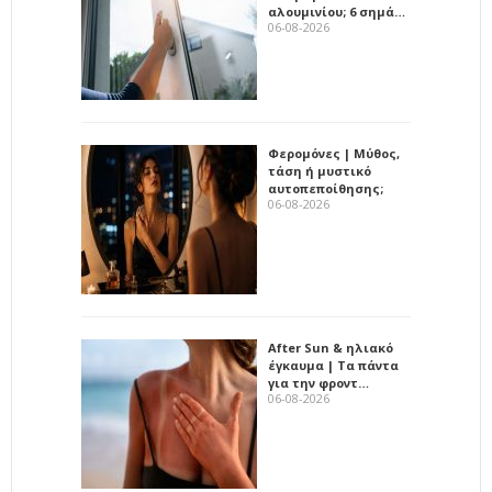
αλουμινίου; 6 σημά…
06-08-2026
Φερομόνες | Μύθος,
τάση ή μυστικό
αυτοπεποίθησης;
06-08-2026
After Sun & ηλιακό
έγκαυμα | Τα πάντα
για την φροντ…
06-08-2026