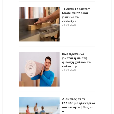
Τι είναι το Custom
Made έπιπλο και
γιατί να το
επιλέξετ…
06-08-2026
Πώς πρέπει να
γίνεται η σωστή
φύλαξη χαλιών το
καλοκαίρ…
06-08-2026
Διακοπές στην
Ελλάδα με ηλεκτρικό
αυτοκίνητο | Πώς να
π…