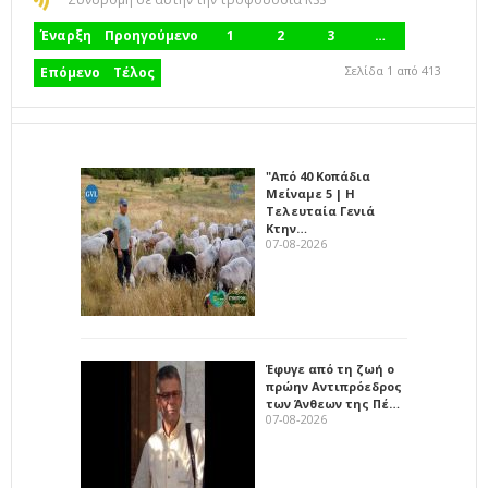
Έναρξη
Προηγούμενο
1
2
3
…
Σελίδα 1 από 413
Επόμενο
Τέλος
"Από 40 Κοπάδια
Μείναμε 5 | Η
Τελευταία Γενιά
Κτην…
07-08-2026
Έφυγε από τη ζωή ο
πρώην Αντιπρόεδρος
των Άνθεων της Πέ…
07-08-2026