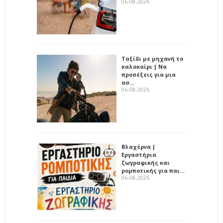
06-08-2026
Ταξίδι με μηχανή το
καλοκαίρι | Να
προσέξεις για μια
ασ…
06-08-2026
Βλαχέρνα |
Εργαστήρια
ζωγραφικής και
ρομποτικής για παι…
06-08-2026